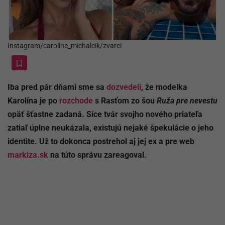
Instagram/caroline_michalcik/zvarci
Iba pred pár dňami sme sa
dozvedeli
, že modelka
Karolína je po
rozchode
s Rasťom zo šou
Ruža pre nevestu
opäť šťastne zadaná. Síce tvár svojho nového priateľa
zatiaľ úplne neukázala, existujú nejaké špekulácie o jeho
identite. Už to dokonca postrehol aj jej ex a pre web
markiza.sk
na túto správu zareagoval.