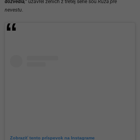
dozvedia
,“
uzavrel ženích z tretej série šou
Ruža pre
nevestu
.
Zobraziť tento príspevok na Instagrame