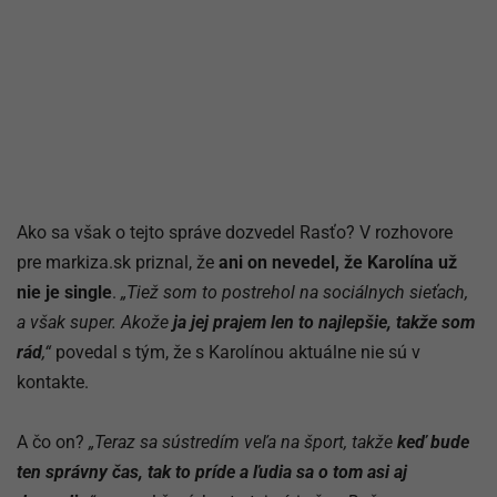
Ako sa však o tejto správe dozvedel Rasťo? V rozhovore
pre markiza.sk priznal, že
ani on nevedel, že Karolína už
nie je single
.
„Tiež som to postrehol na sociálnych sieťach,
a však super. Akože
ja jej prajem len to najlepšie, takže som
rád
,“
povedal s tým, že s Karolínou aktuálne nie sú v
kontakte.
A čo on?
„Teraz sa sústredím veľa na šport, takže
keď bude
ten správny čas, tak to príde a ľudia sa o tom asi aj