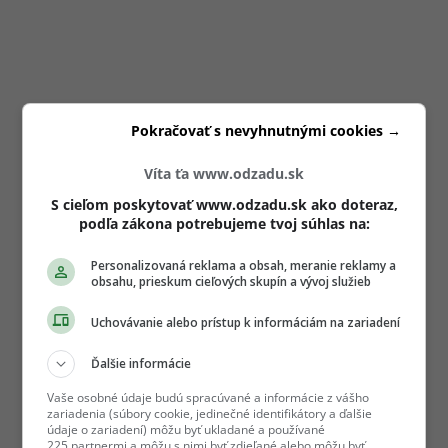
Pokračovať s nevyhnutnými cookies →
Víta ťa www.odzadu.sk
S cieľom poskytovať www.odzadu.sk ako doteraz,
podľa zákona potrebujeme tvoj súhlas na:
Personalizovaná reklama a obsah, meranie reklamy a
obsahu, prieskum cieľových skupín a vývoj služieb
Uchovávanie alebo prístup k informáciám na zariadení
Ďalšie informácie
Vaše osobné údaje budú spracúvané a informácie z vášho
zariadenia (súbory cookie, jedinečné identifikátory a ďalšie
údaje o zariadení) môžu byť ukladané a používané
225 partnermi a môžu s nimi byť zdieľané alebo môžu byť