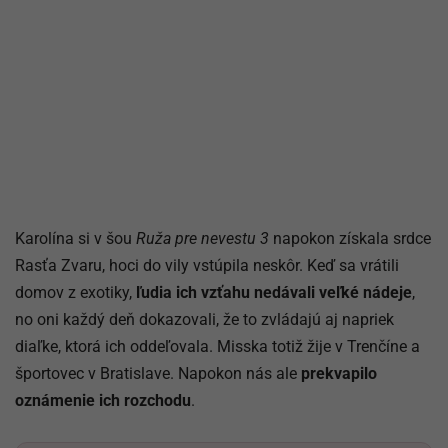
Karolína si v šou
Ruža pre nevestu 3
napokon získala srdce
Rasťa Zvaru, hoci do vily vstúpila neskôr. Keď sa vrátili
domov z exotiky,
ľudia ich vzťahu nedávali veľké nádeje
,
no oni každý deň dokazovali, že to zvládajú aj napriek
diaľke, ktorá ich oddeľovala. Misska totiž žije v Trenčíne a
športovec v Bratislave. Napokon nás ale
prekvapilo
oznámenie ich rozchodu
.