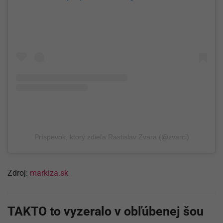
Príspevok, ktorý zdieľa Rastislav Zvara (@zvarci)
Zdroj:
markiza.sk
TAKTO to vyzeralo v obľúbenej šou