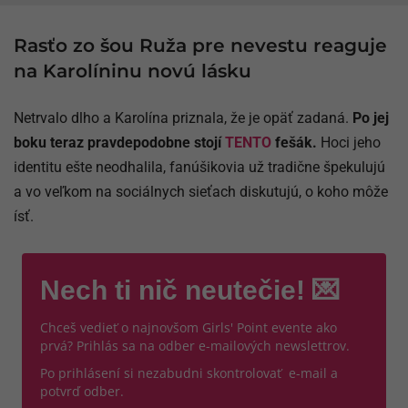
Rasťo zo šou Ruža pre nevestu reaguje
na Karolíninu novú lásku
Netrvalo dlho a Karolína priznala, že je opäť zadaná.
Po jej
boku teraz pravdepodobne stojí
TENTO
fešák.
Hoci jeho
identitu ešte neodhalila, fanúšikovia už tradične špekulujú
a vo veľkom na sociálnych sieťach diskutujú, o koho môže
ísť.
Nech ti nič neutečie! 💌
Chceš vedieť o najnovšom Girls' Point evente ako
prvá? Prihlás sa na odber e-mailových newslettrov.
Po prihlásení si nezabudni skontrolovať e-mail a
potvrď odber.