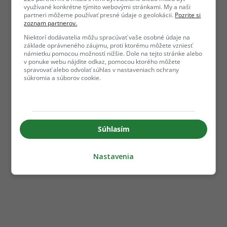
využívané konkrétne týmito webovými stránkami. My a naši
partneri môžeme používať presné údaje o geolokácii.
Pozrite si
zoznam partnerov.
Niektorí dodávatelia môžu spracúvať vaše osobné údaje na
základe oprávneného záujmu, proti ktorému môžete vzniesť
námietku pomocou možností nižšie. Dole na tejto stránke alebo
v ponuke webu nájdite odkaz, pomocou ktorého môžete
spravovať alebo odvolať súhlas v nastaveniach ochrany
súkromia a súborov cookie.
Súhlasím
Nastavenia