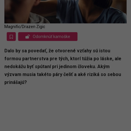
Magnific/Drazen Zigic
Odomknúť kamoške
Dalo by sa povedať, že otvorené vzťahy sú istou
formou partnerstva pre tých, ktorí túžia po láske, ale
nedokážu byť spútaní pri jedinom človeku. Akým
výzvam musia takéto páry čeliť a aké riziká so sebou
prinášajú?