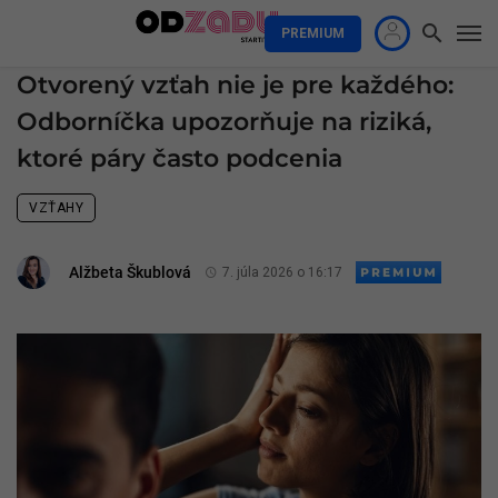
PREMIUM
Otvorený vzťah nie je pre každého:
Odborníčka upozorňuje na riziká,
ktoré páry často podcenia
VZŤAHY
Alžbeta Škublová
7. júla 2026 o 16:17