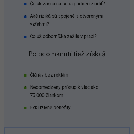
Čo ak začnú na seba partneri žiarliť?
Aké riziká sú spojené s otvorenými
vzťahmi?
Čo už odborníčka zažila v praxi?
Po odomknutí tiež získaš
Články bez reklám
Neobmedzený prístup k viac ako
75 000 článkom
Exkluzívne benefity