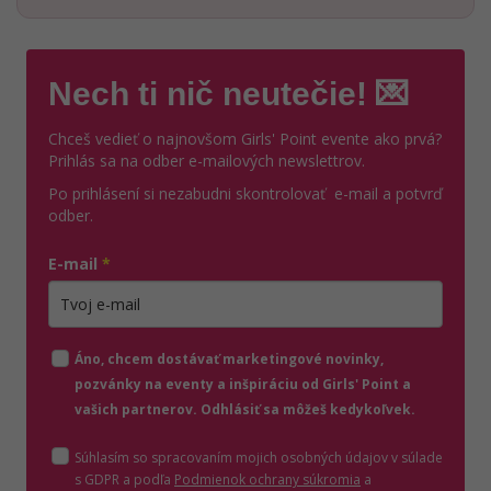
Nech ti nič neutečie! 💌
Chceš vedieť o najnovšom Girls' Point evente ako prvá?
Prihlás sa na odber e-mailových newslettrov.
Po prihlásení si nezabudni skontrolovať e-mail a potvrď
odber.
E-mail
*
Zadajte platnú e-mailovú adresu
Áno, chcem dostávať marketingové novinky,
pozvánky na eventy a inšpiráciu od Girls' Point a
vašich partnerov. Odhlásiť sa môžeš kedykoľvek.
Súhlasím so spracovaním mojich osobných údajov v súlade
(otvorí sa v novom o
s GDPR a podľa
Podmienok ochrany súkromia
a