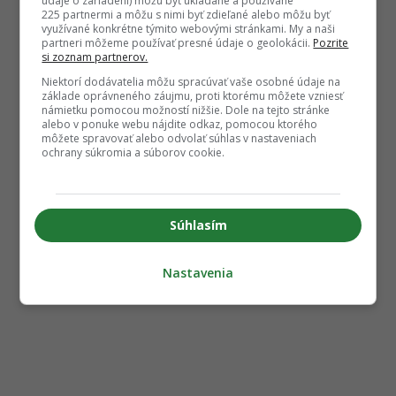
údaje o zariadení) môžu byť ukladané a používané
225 partnermi a môžu s nimi byť zdieľané alebo môžu byť
využívané konkrétne týmito webovými stránkami. My a naši
partneri môžeme používať presné údaje o geolokácii.
Pozrite
si zoznam partnerov.
Niektorí dodávatelia môžu spracúvať vaše osobné údaje na
základe oprávneného záujmu, proti ktorému môžete vzniesť
námietku pomocou možností nižšie. Dole na tejto stránke
alebo v ponuke webu nájdite odkaz, pomocou ktorého
môžete spravovať alebo odvolať súhlas v nastaveniach
ochrany súkromia a súborov cookie.
Súhlasím
Nastavenia