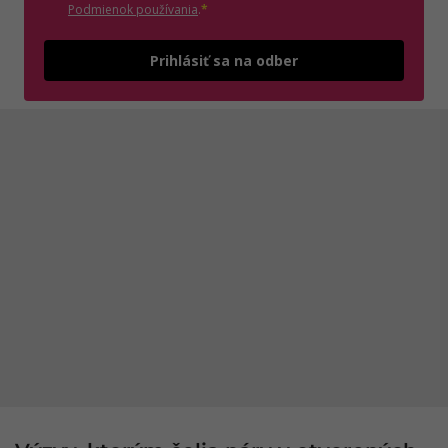
(otvorí sa v novom okne)
Podmienok používania
.
*
Odošle
Prihlásiť sa na odber