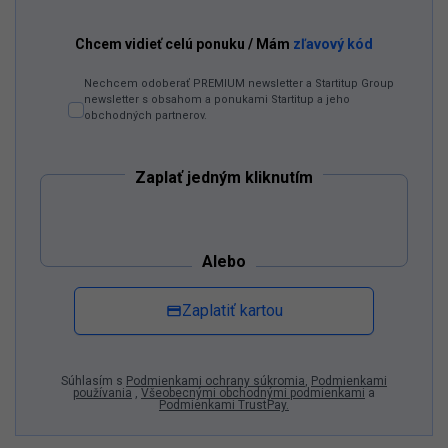
Dostaň
Odzadu
do
svojich
Google
odporúčaní
Pridať ako preferovaný zdroj
Odzadu, odkaz sa otvorí v novom okne
Chcem vidieť celú ponuku / Mám
zľavový kód
Nechcem odoberať PREMIUM newsletter a Startitup Group
newsletter s obsahom a ponukami Startitup a jeho
obchodných partnerov.
Zaplať jedným kliknutím
Alebo
Zaplatiť kartou
Súhlasím s
Podmienkami ochrany súkromia
,
Podmienkami
používania
,
Všeobecnými obchodnými podmienkami
a
Podmienkami TrustPay.