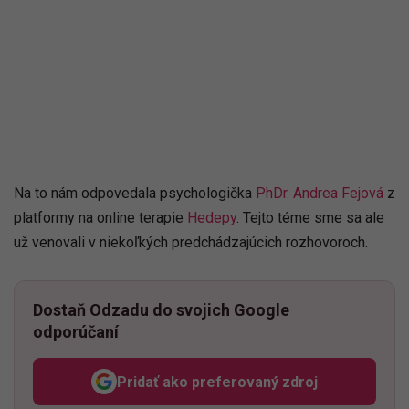
Na to nám odpovedala psychologička
PhDr. Andrea Fejová
z
platformy na online terapie
Hedepy
. Tejto téme sme sa ale
už venovali v niekoľkých predchádzajúcich rozhovoroch.
Dostaň Odzadu do svojich Google
odporúčaní
Pridať ako preferovaný zdroj
Odzadu, odkaz sa otvorí v n