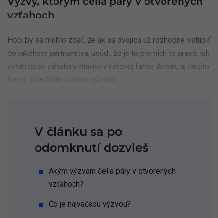
Výzvy, ktorým čelia páry v otvorených
vzťahoch
Hoci by sa mohlo zdať, že ak sa dvojica už rozhodne vstúpiť
do takéhoto partnerstva, usúdi, že je to pre nich to pravé, ich
vzťah bude zahalený hlavne v ružovej farbe. Avšak, aj takéto
formy žitia čelia rôznym výzvam.
V článku sa po
odomknutí dozvieš
Akým výzvam čelia páry v otvorených
vzťahoch?
Čo je najväčšou výzvou?