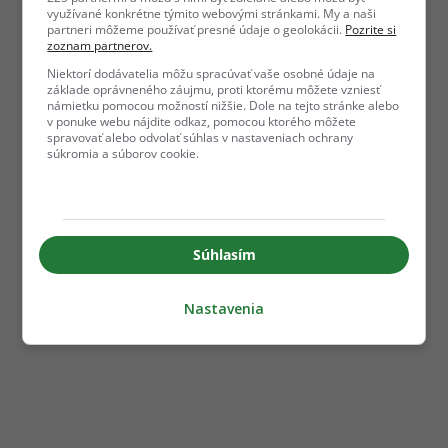
využívané konkrétne týmito webovými stránkami. My a naši
partneri môžeme používať presné údaje o geolokácii.
Pozrite si
zoznam partnerov.
Niektorí dodávatelia môžu spracúvať vaše osobné údaje na
základe oprávneného záujmu, proti ktorému môžete vzniesť
námietku pomocou možností nižšie. Dole na tejto stránke alebo
v ponuke webu nájdite odkaz, pomocou ktorého môžete
spravovať alebo odvolať súhlas v nastaveniach ochrany
súkromia a súborov cookie.
Súhlasím
Nastavenia