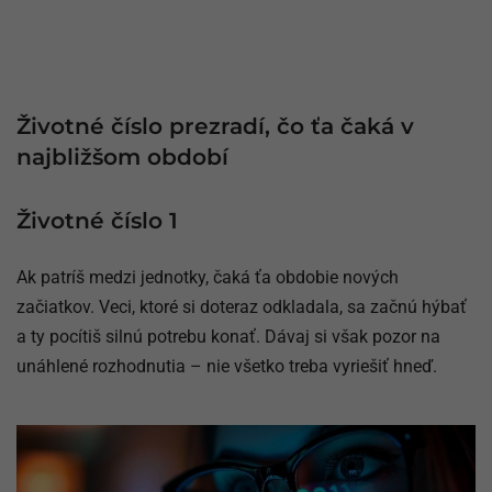
Životné číslo prezradí, čo ťa čaká v
najbližšom období
Životné číslo 1
Ak patríš medzi jednotky, čaká ťa obdobie nových
začiatkov. Veci, ktoré si doteraz odkladala, sa začnú hýbať
a ty pocítiš silnú potrebu konať. Dávaj si však pozor na
unáhlené rozhodnutia – nie všetko treba vyriešiť hneď.