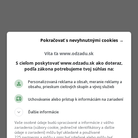
Pokračovať s nevyhnutnými cookies →
Víta ťa www.odzadu.sk
S cieľom poskytovať www.odzadu.sk ako doteraz,
podľa zákona potrebujeme tvoj súhlas na:
Personalizovaná reklama a obsah, meranie reklamy a
obsahu, prieskum cieľových skupín a vývoj služieb
Uchovávanie alebo prístup k informáciám na zariadení
Ďalšie informácie
Vaše osobné údaje budú spracúvané a informácie z vášho
zariadenia (súbory cookie, jedinečné identifikátory a ďalšie
údaje o zariadení) môžu byť ukladané a používané
225 partnermi a môžu s nimi byť zdieľané alebo môžu byť