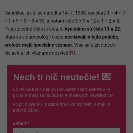
Napríklad, ak si sa narodila 14. 7. 1998, spočítaš 1 + 4 + 7
+ 1 + 9 + 9 + 8 = 39, a potom ešte 3 + 9 = 12 a 1 + 2 = 3.
Tvoje životné číslo je teda 3.
Výnimkou sú čísla 11 a 22
,
ktoré sa v numerológii často
nechávajú v tejto podobe,
pretože majú špeciálny význam
. Viac sa o životných
číslach a ich význame dozvieš
TU
.
Nech ti nič neutečie! 💌
Chceš vedieť o najnovšom Girls' Point evente ako
prvá? Prihlás sa na odber e-mailových newslettrov.
Po prihlásení si nezabudni skontrolovať e-mail a
potvrď odber.
E-mail
*