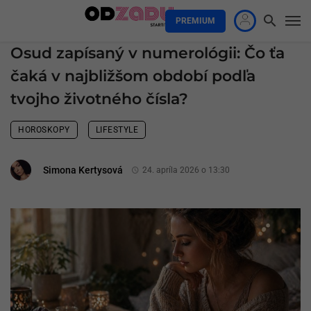
PREMIUM
Osud zapísaný v numerológii: Čo ťa
čaká v najbližšom období podľa
tvojho životného čísla?
HOROSKOPY
LIFESTYLE
Simona Kertysová
24. apríla 2026 o 13:30