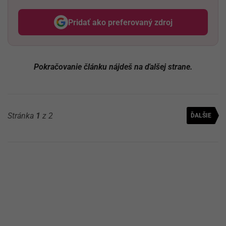
Pridať ako preferovaný zdroj
Odzadu, odkaz sa otvorí v nov
Pokračovanie článku nájdeš na ďalšej strane.
Stránka
1
z 2
ĎALŠIE