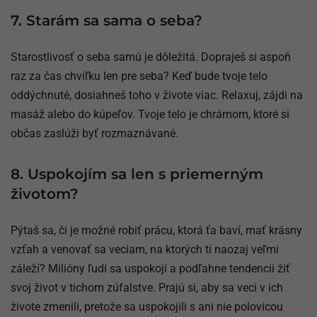
7. Starám sa sama o seba?
Starostlivosť o seba samú je dôležitá. Dopraješ si aspoň
raz za čas chvíľku len pre seba? Keď bude tvoje telo
oddýchnuté, dosiahneš toho v živote viac. Relaxuj, zájdi na
masáž alebo do kúpeľov. Tvoje telo je chrámom, ktoré si
občas zaslúži byť rozmaznávané.
8. Uspokojím sa len s priemerným
životom?
Pýtaš sa, či je možné robiť prácu, ktorá ťa baví, mať krásny
vzťah a venovať sa veciam, na ktorých ti naozaj veľmi
záleží? Milióny ľudí sa uspokojí a podľahne tendencii žiť
svoj život v tichom zúfalstve. Prajú si, aby sa veci v ich
živote zmenili, pretože sa uspokojili s ani nie polovicou