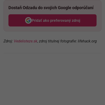
Dostaň Odzadu do svojich Google odporúčaní
Pridať ako preferovaný zdroj
Odzadu, odkaz sa otvorí v nov
Zdroj:
Vedelisteze.sk
, zdroj titulnej fotografie: lifehack.org