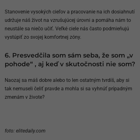
Stanovenie vysokých cieľov a pracovanie na ich dosiahnutí
udržuje náš život na vzrušujúcej úrovni a pomáha nám to
neustále sa niečo učiť. Veľké ciele nás často podmieňujú
vystúpiť zo svojej komfortnej zóny.
6. Presvedčila som sám seba, že som „v
pohode“ , aj keď v skutočnosti nie som?
Naozaj sa máš dobre alebo to len ostatným tvrdíš, aby si
tak nemuseli čeliť pravde a mohla si sa vyhnúť prípadným
zmenám v živote?
foto: elitedaily.com