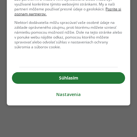
využívané konkrétne týmito webovými stránkami. My a naši
partneri môžeme používať presné údaje o geolokácii.
Pozrite si
zoznam partnerov.
Niektorí dodávatelia môžu spracúvať vaše osobné údaje na
základe oprávneného záujmu, proti ktorému môžete vzniesť
námietku pomocou možností nižšie. Dole na tejto stránke alebo
v ponuke webu nájdite odkaz, pomocou ktorého môžete
spravovať alebo odvolať súhlas v nastaveniach ochrany
súkromia a súborov cookie.
Súhlasím
Nastavenia