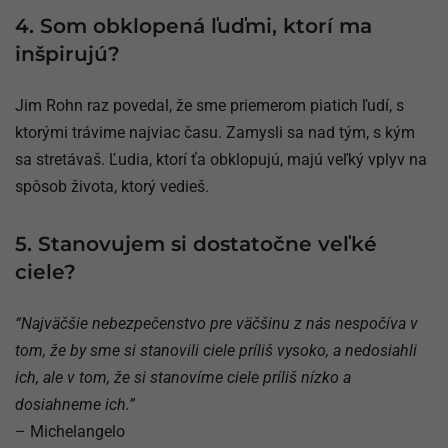
4. Som obklopená ľuďmi, ktorí ma
inšpirujú?
Jim Rohn raz povedal, že sme priemerom piatich ľudí, s
ktorými trávime najviac času. Zamysli sa nad tým, s kým
sa stretávaš. Ľudia, ktorí ťa obklopujú, majú veľký vplyv na
spôsob života, ktorý vedieš.
5. Stanovujem si dostatočne veľké
ciele?
“Najväčšie nebezpečenstvo pre väčšinu z nás nespočíva v
tom, že by sme si stanovili ciele príliš vysoko, a nedosiahli
ich, ale v tom, že si stanovíme ciele príliš nízko a
dosiahneme ich.”
– Michelangelo