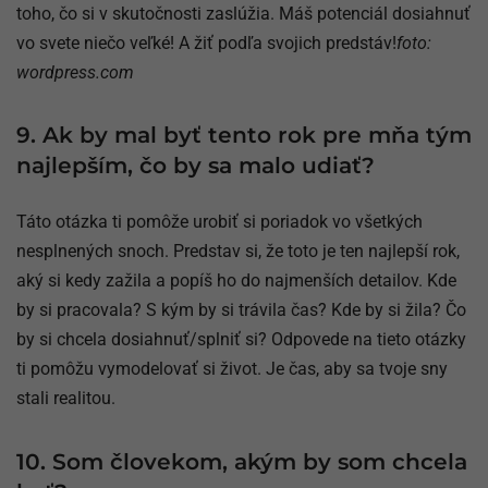
toho, čo si v skutočnosti zaslúžia. Máš potenciál dosiahnuť
vo svete niečo veľké! A žiť podľa svojich predstáv!
foto:
wordpress.com
9. Ak by mal byť tento rok pre mňa tým
najlepším, čo by sa malo udiať?
Táto otázka ti pomôže urobiť si poriadok vo všetkých
nesplnených snoch. Predstav si, že toto je ten najlepší rok,
aký si kedy zažila a popíš ho do najmenších detailov. Kde
by si pracovala? S kým by si trávila čas? Kde by si žila? Čo
by si chcela dosiahnuť/splniť si? Odpovede na tieto otázky
ti pomôžu vymodelovať si život. Je čas, aby sa tvoje sny
stali realitou.
10. Som človekom, akým by som chcela