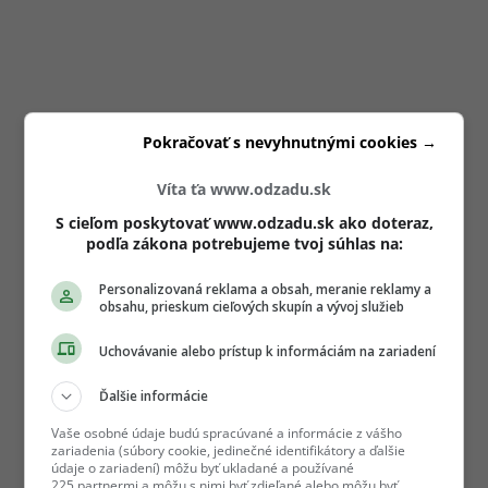
Pokračovať s nevyhnutnými cookies →
Víta ťa www.odzadu.sk
S cieľom poskytovať www.odzadu.sk ako doteraz,
podľa zákona potrebujeme tvoj súhlas na:
Personalizovaná reklama a obsah, meranie reklamy a
obsahu, prieskum cieľových skupín a vývoj služieb
Uchovávanie alebo prístup k informáciám na zariadení
Ďalšie informácie
Vaše osobné údaje budú spracúvané a informácie z vášho
zariadenia (súbory cookie, jedinečné identifikátory a ďalšie
údaje o zariadení) môžu byť ukladané a používané
225 partnermi a môžu s nimi byť zdieľané alebo môžu byť