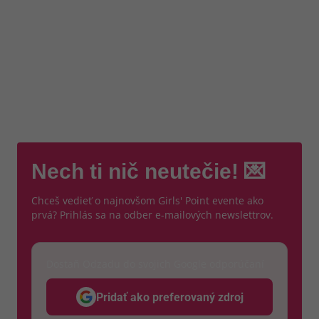
Nech ti nič neutečie! 💌
Chceš vedieť o najnovšom Girls' Point evente ako
prvá? Prihlás sa na odber e-mailových newslettrov.
Dostaň Odzadu do svojich Google odporúčaní
Pridať ako preferovaný zdroj
Odzadu, odkaz sa otvorí v nov