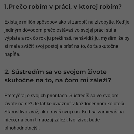
1.Prečo robím v práci, v ktorej robím?
Existuje milión spôsobov ako si zarobiť na živobytie. Keď je
jediným dôvodom prečo ostávaš vo svojej práci stála
výplata a rok čo rok ju preklínaš, nenávidíš ju, myslím, že by
si mala zvážiť svoj postoj a prísť na to, čo ťa skutočne
napĺňa.
2. Sústredím sa vo svojom živote
skutočne na to, na čom mi záleží?
Premýšľaj o svojich prioritách. Sústredíš sa vo svojom
živote na ne? Je ľahké uviaznuť v každodennom kolotoči.
Starostlivo zváž, ako tráviš svoj čas. Keď sa zamieraš na
niečo, na čom ti naozaj záleží, tvoj život bude
plnohodnotnejší.