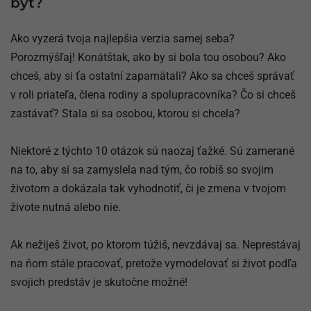
byť?
Ako vyzerá tvoja najlepšia verzia samej seba?
Porozmýšľaj! Konátštak, ako by si bola tou osobou? Ako
chceš, aby si ťa ostatní zapamätali? Ako sa chceš správať
v roli priateľa, člena rodiny a spolupracovníka? Čo si chceš
zastávať? Stala si sa osobou, ktorou si chcela?
Niektoré z týchto 10 otázok sú naozaj ťažké. Sú zamerané
na to, aby si sa zamyslela nad tým, čo robíš so svojim
životom a dokázala tak vyhodnotiť, či je zmena v tvojom
živote nutná alebo nie.
Ak nežiješ život, po ktorom túžiš, nevzdávaj sa. Neprestávaj
na ňom stále pracovať, pretože vymodelovať si život podľa
svojich predstáv je skutočne možné!