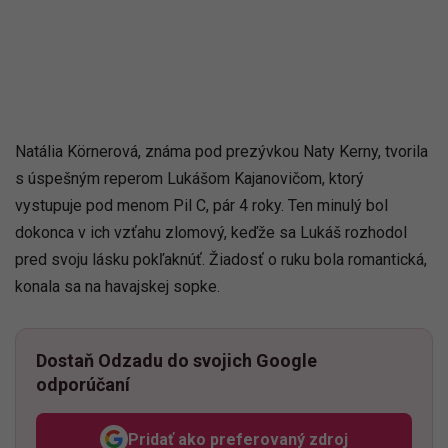
Natália Körnerová, známa pod prezývkou Naty Kerny, tvorila
s úspešným reperom Lukášom Kajanovičom, ktorý
vystupuje pod menom Pil C, pár 4 roky. Ten minulý bol
dokonca v ich vzťahu zlomový, keďže sa Lukáš rozhodol
pred svoju lásku pokľaknúť. Žiadosť o ruku bola romantická,
konala sa na havajskej sopke.
Dostaň Odzadu do svojich Google
odporúčaní
Pridať ako preferovaný zdroj
Odzadu, odkaz sa otvorí v n