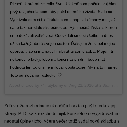
Pieseň, ktorá mi zmenila život. Už keď som počula tvoj hlas
prvý raz, chcela som, aby patril do môjho života. Stalo sa.
Vysnívala som si ťa. Trúfalo som ti napísala “marry me”, až
sa to takmer stalo skutočnosťou. Výnimočná láska, s ktorou
sme dokázali veľké veci. Odovzdali sme si všetko, a dnes
už sa každý uberá svojou cestou. Ďakujem že si bol mojou
oporou, a že si ma naučil milovať aj samu seba. Prajem ti
nekonečno lásky, lebo na konci našich dní, bude mať
hodnotu len to, či sme milovali dostatočne. My na to máme.
Toto sú slová na rozlúčku. 🤍
A post shared by @
natykerny
on
Aug 22, 2020 at 2:35am PDT
Zdá sa, že rozhodnutie ukončiť ich vzťah prišlo teda z jej
strany. Pil C sa k rozchodu nijak konkrétne nevyjadroval, no
neostal úplne ticho. Včera večer totiž vydal novú skladbu s