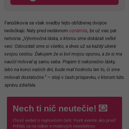
Fanúšikovia sa však svadby tejto obľúbenej dvojice
nedočkajú. Naty pred nedávnom
oznámila
, že už viac pár
netvoria. „
Výnimočná láska, s ktorou sme dokázali veľké
veci. Odovzdali sme si všetko, a dnes už sa každý uberá
svojou cestou. Ďakujem že si bol mojou oporou, a že si ma
naučil milovať aj samu seba. Prajem ti nekonečno lásky,
lebo na konci našich dní, bude mať hodnotu len to, či sme
milovali dostatočne.
“ – stojí v časti príspevku, v ktorom túto
správu zdieľala.
Nech ti nič neutečie! 💌
Chceš vedieť o najnovšom Girls' Point evente ako prvá?
Prihlás sa na odber e-mailových newslettrov.