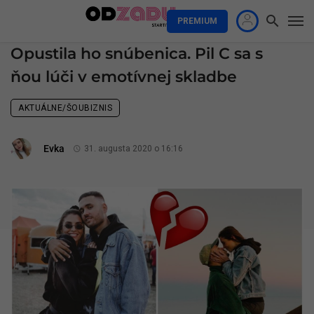
PREMIUM
Opustila ho snúbenica. Pil C sa s
ňou lúči v emotívnej skladbe
AKTUÁLNE/ŠOUBIZNIS
Evka
31. augusta 2020 o 16:16