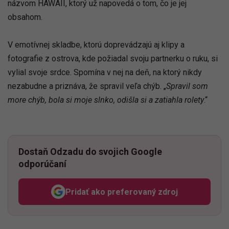
názvom HAWAII, ktorý už napovedá o tom, čo je jej
obsahom.
V emotívnej skladbe, ktorú doprevádzajú aj klipy a
fotografie z ostrova, kde požiadal svoju partnerku o ruku, si
vylial svoje srdce. Spomína v nej na deň, na ktorý nikdy
nezabudne a priznáva, že spravil veľa chýb. „
Spravil som
more chýb, bola si moje slnko, odišla si a zatiahla rolety
.“
Dostaň Odzadu do svojich Google
odporúčaní
Pridať ako preferovaný zdroj
Odzadu, odkaz sa otvorí v n