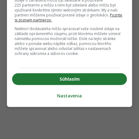
údaje o zariadení) môžu byť ukladané a používané
225 partnermi a môžu s nimi byť zdieľané alebo môžu byť
využívané konkrétne týmito webovými stránkami. My a naši
partneri môžeme používať presné údaje o geolokácii.
Pozrite
si zoznam partnerov.
Niektorí dodávatelia môžu spracúvať vaše osobné údaje na
základe oprávneného záujmu, proti ktorému môžete vzniesť
námietku pomocou možností nižšie. Dole na tejto stránke
alebo v ponuke webu nájdite odkaz, pomocou ktorého
môžete spravovať alebo odvolať súhlas v nastaveniach
ochrany súkromia a súborov cookie.
Súhlasím
Nastavenia