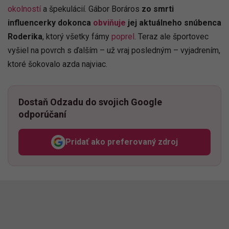
okolností
a špekulácií. Gábor Boráros
zo smrti
influencerky dokonca
obviňuje
jej aktuálneho snúbenca
Roderika
, ktorý všetky fámy
poprel
. Teraz ale športovec
vyšiel na povrch s ďalším – už vraj posledným – vyjadrením,
ktoré šokovalo azda najviac.
Dostaň Odzadu do svojich Google
odporúčaní
Pridať ako preferovaný zdroj
Odzadu, odkaz sa otvorí v n