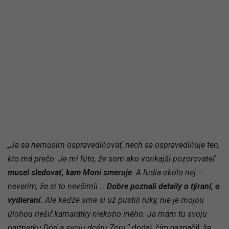
„Ja sa nemusím ospravedlňovať, nech sa ospravedlňuje ten,
kto má prečo. Je mi ľúto, že som ako vonkajší pozorovateľ
musel sledovať, kam Moni smeruje
. A ľudia okolo nej –
neverím, že si to nevšimli …
Dobre poznali detaily o týraní, o
vydieraní.
Ale keďže sme si už pustili ruky, nie je mojou
úlohou riešiť kamarátky niekoho iného. Ja mám tu svoju
partnerku Dóri a svoju dcéru Zoru,“
dodal, čím naznačil, že