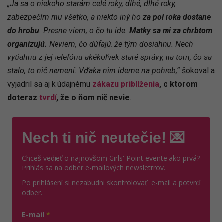
„Ja sa o niekoho starám celé roky, dlhé, dlhé roky,
zabezpečím mu všetko, a niekto iný ho
za pol roka dostane
do hrobu
. Presne viem, o čo tu ide.
Matky sa mi za chrbtom
organizujú.
Neviem, čo dúfajú, že tým dosiahnu. Nech
vytiahnu z jej telefónu akékoľvek staré správy, na tom, čo sa
stalo, to nič nemení. Vďaka nim ideme na pohreb,“
šokoval a
vyjadril sa aj k údajnému
zákazu priblíženia
, o ktorom
doteraz
tvrdí
, že o ňom nič nevie
.
Nech ti nič neutečie! 💌
Chceš vedieť o najnovšom Girls' Point evente ako prvá?
Prihlás sa na odber e-mailových newslettrov.
Po prihlásení si nezabudni skontrolovať e-mail a potvrď
odber.
E-mail
*