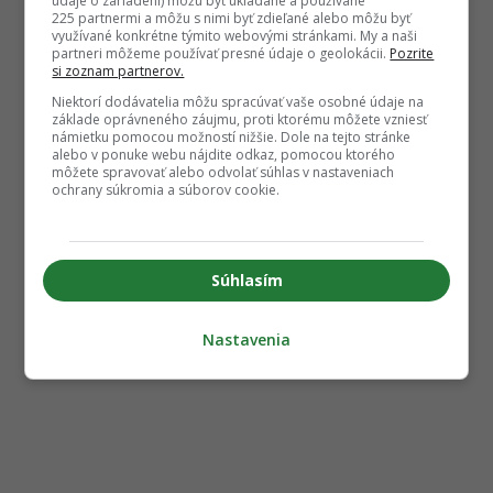
údaje o zariadení) môžu byť ukladané a používané
225 partnermi a môžu s nimi byť zdieľané alebo môžu byť
využívané konkrétne týmito webovými stránkami. My a naši
partneri môžeme používať presné údaje o geolokácii.
Pozrite
si zoznam partnerov.
Niektorí dodávatelia môžu spracúvať vaše osobné údaje na
základe oprávneného záujmu, proti ktorému môžete vzniesť
námietku pomocou možností nižšie. Dole na tejto stránke
alebo v ponuke webu nájdite odkaz, pomocou ktorého
môžete spravovať alebo odvolať súhlas v nastaveniach
ochrany súkromia a súborov cookie.
Súhlasím
Nastavenia