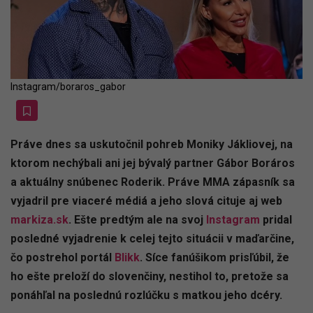
Instagram/boraros_gabor
Práve dnes sa uskutočnil pohreb Moniky Jákliovej, na
ktorom nechýbali ani jej bývalý partner Gábor Boráros
a aktuálny snúbenec Roderik. Práve MMA zápasník sa
vyjadril pre viaceré médiá a jeho slová cituje aj web
markiza.sk
. Ešte predtým ale na svoj
Instagram
pridal
posledné vyjadrenie k celej tejto situácii v maďarčine,
čo postrehol portál
Blikk
. Síce fanúšikom prisľúbil, že
ho ešte preloží do slovenčiny, nestihol to, pretože sa
ponáhľal na poslednú rozlúčku s matkou jeho dcéry.