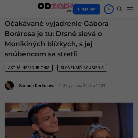
PREMIUM
Očakávané vyjadrenie Gábora
Borárosa je tu: Drsné slová o
Monikiných blízkych, s jej
snúbencom sa stretli
AKTUÁLNE/ŠOUBIZNIS
SLOVENSKÝ ŠOUBIZNIS
Simona Kertysová
29. januára 2026 o 17:29