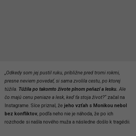
„Odkedy som jej pustil ruku, približne pred tromi rokmi,
presne neviem povedať, si sama zvolila cestu, po ktorej
túžila.
Túžila po takomto živote plnom peňazí a lesku.
Ale
čo majú cenu peniaze a lesk, keď ťa stoja život?“
začal na
Instagrame. Síce priznal, že
jeho vzťah s Monikou nebol
bez konfliktov
, podľa neho nie je náhoda, že po ich
rozchode si našla nového muža a následne došlo k tragédii.