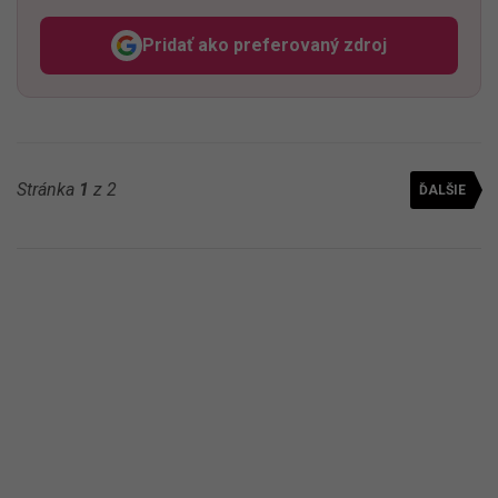
Pridať ako preferovaný zdroj
Odzadu, odkaz sa otvorí v n
Stránka
1
z 2
ĎALŠIE