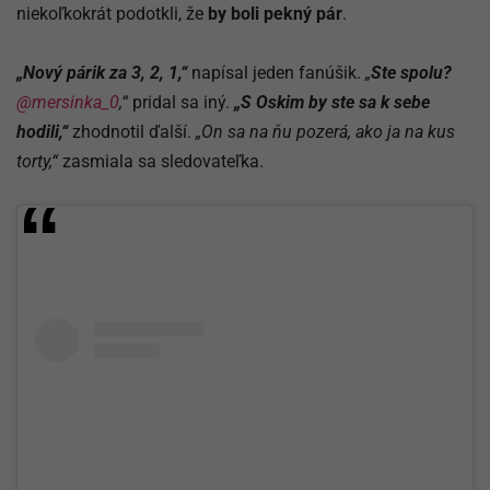
niekoľkokrát podotkli, že
by boli pekný pár
.
„Nový párik za 3, 2, 1,“
napísal jeden fanúšik.
„
Ste spolu?
@mersinka_0
,“
pridal sa iný.
„S Oskim by ste sa k sebe
hodili­,“
zhodnotil ďalší.
„­On sa na ňu pozerá, ako ja na kus
torty,“
zasmiala sa sledovateľka.