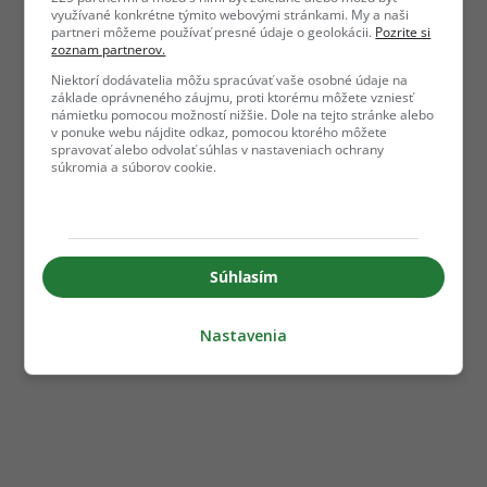
využívané konkrétne týmito webovými stránkami. My a naši
partneri môžeme používať presné údaje o geolokácii.
Pozrite si
zoznam partnerov.
Niektorí dodávatelia môžu spracúvať vaše osobné údaje na
základe oprávneného záujmu, proti ktorému môžete vzniesť
námietku pomocou možností nižšie. Dole na tejto stránke alebo
v ponuke webu nájdite odkaz, pomocou ktorého môžete
spravovať alebo odvolať súhlas v nastaveniach ochrany
súkromia a súborov cookie.
Súhlasím
Nastavenia