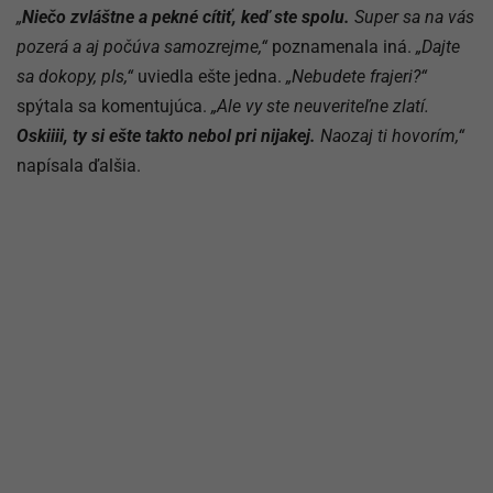
„
Niečo zvláštne a pekné cítiť, keď ste spolu.
Super sa na vás
pozerá a aj počúva samozrejme,­“
poznamenala iná.
„­Dajte
sa dokopy, pls,“
uviedla ešte jedna.
„N­ebudete frajeri?“
spýtala sa komentujúca.
„Ale vy ste neuveriteľne zlatí.
Oskiiii, ty si ešte takto nebol pri nijakej.
Naozaj ti hovorím­,“
napísala ďalšia.