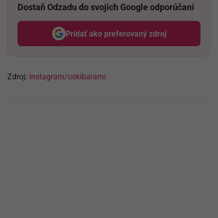
Dostaň Odzadu do svojich Google odporúčaní
Pridať ako preferovaný zdroj
Odzadu, odkaz sa otvorí v nov
Zdroj:
Instagram/oskibarami