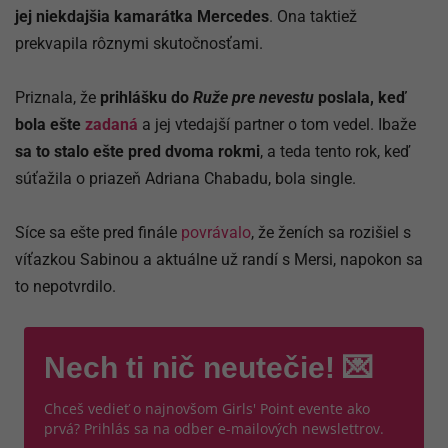
jej niekdajšia kamarátka Mercedes
. Ona taktiež
prekvapila rôznymi skutočnosťami.
Priznala, že
prihlášku do
Ruže pre nevestu
poslala, keď
bola ešte
zadaná
a jej vtedajší partner o tom vedel. Ibaže
sa to stalo ešte pred dvoma rokmi
, a teda tento rok, keď
súťažila o priazeň Adriana Chabadu, bola single.
Síce sa ešte pred finále
povrávalo
, že ženích sa rozišiel s
víťazkou Sabinou a aktuálne už randí s Mersi, napokon sa
to nepotvrdilo.
Nech ti nič neutečie! 💌
Chceš vedieť o najnovšom Girls' Point evente ako
prvá? Prihlás sa na odber e-mailových newslettrov.