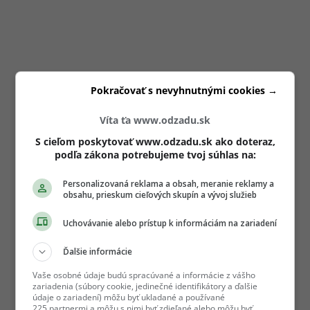
Pokračovať s nevyhnutnými cookies →
Víta ťa www.odzadu.sk
S cieľom poskytovať www.odzadu.sk ako doteraz,
podľa zákona potrebujeme tvoj súhlas na:
Personalizovaná reklama a obsah, meranie reklamy a
obsahu, prieskum cieľových skupín a vývoj služieb
Uchovávanie alebo prístup k informáciám na zariadení
Ďalšie informácie
Vaše osobné údaje budú spracúvané a informácie z vášho
zariadenia (súbory cookie, jedinečné identifikátory a ďalšie
údaje o zariadení) môžu byť ukladané a používané
225 partnermi a môžu s nimi byť zdieľané alebo môžu byť