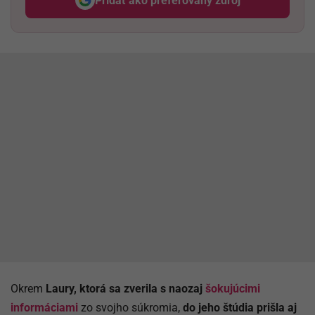
Pridať ako preferovaný zdroj
Odzadu, odkaz sa otvorí v nov
Okrem
Laury, ktorá sa zverila s naozaj
šokujúcimi
informáciami
zo svojho súkromia,
do jeho štúdia prišla aj