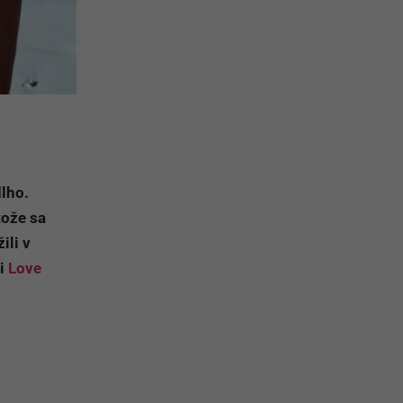
dlho.
tože sa
ili v
ii
Love