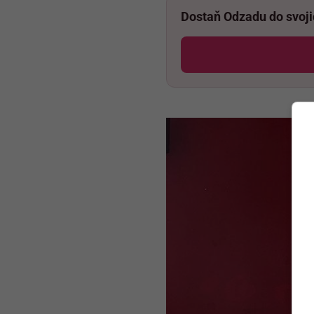
Dostaň Odzadu do svoj