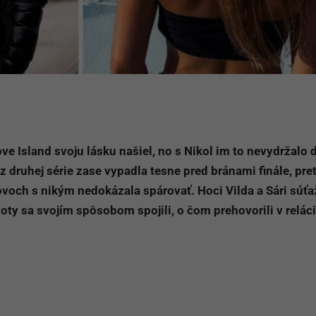
Love Island svoju lásku našiel, no s Nikol im to nevydržalo 
 druhej série zase vypadla tesne pred bránami finále, pre
voch s nikým nedokázala spárovať. Hoci Vilda a Sári súťaž
voty sa svojím spôsobom spojili, o čom prehovorili v relác