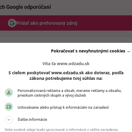
ich Google odporúčaní
Pridať ako preferovaný zdroj
Odzadu, odkaz sa otvorí v novom okne
Pokračovať s nevyhnutnými cookies →
Víta ťa www.odzadu.sk
S cieľom poskytovať www.odzadu.sk ako doteraz, podľa
zákona potrebujeme tvoj súhlas na:
Personalizovaná reklama a obsah, meranie reklamy a obsahu,
prieskum cieľových skupín a vývoj služieb
Uchovávanie alebo prístup k informáciám na zariadení
Ďalšie informácie
Vaše osobné údaje budú spracúvané a informácie z vášho zariadenia