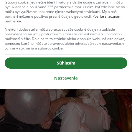
(súbory cookie, jedinečné identifikátory a ďalšie údaje o zariadení) môžu
byť ukladané a používané 225 partnermi a môžu s nimi byť zdieľané alebo
môžu byť využívané konkrétne týmito webovými stránkami. My a naši
partneri môžeme používať presné údaje o geolokácii.
Pozrite si zoznam
partnerov.
Niektorí dodávatelia môžu spracúvať vaše osobné údaje na základe
oprávneného záujmu, proti ktorému môžete vzniesť námietku pomocou
možností nižšie. Dole na tejto stránke alebo v ponuke webu nájdite odkaz,
pomocou ktorého môžete spravovať alebo odvolať súhlas v nastaveniach
ochrany súkromia a súborov cookie.
Súhlasím
Nastavenia