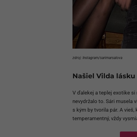
zdroj: Instagram/sarimarsalova
Našiel Vilda lásk
V ďalekej a teplej exotike si 
nevydržalo to. Sári musela v
s kým by tvorila pár. A vieš
temperamentný, vždy vysmia