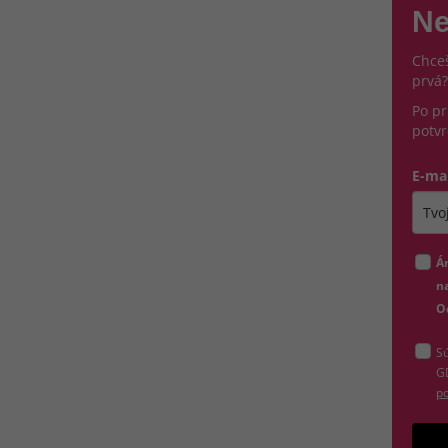
Ne
Chceš
prvá?
Po pr
potvr
E-ma
Zada
Á
na
O
Sú
G
po