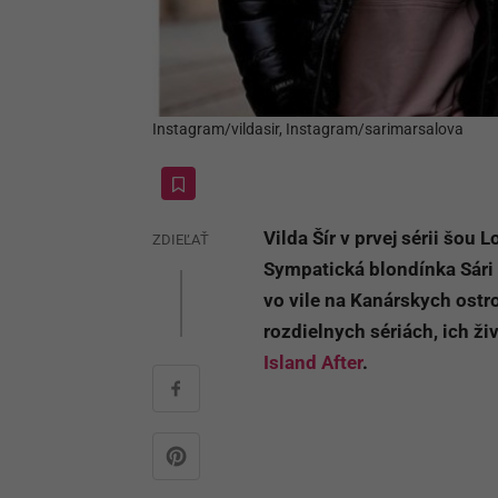
Instagram/vildasir, Instagram/sarimarsalova
Vilda Šír v prvej sérii šou 
ZDIEĽAŤ
Sympatická blondínka Sári z
vo vile na Kanárskych ostro
rozdielnych sériách, ich ži
Island After
.