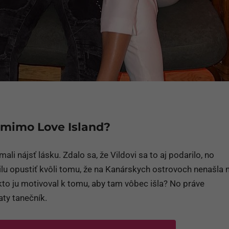
u mimo Love Island?
mali nájsť lásku. Zdalo sa, že Vildovi sa to aj podarilo, no
ilu opustiť kvôli tomu, že na Kanárskych ostrovoch nenašla 
, kto ju motivoval k tomu, aby tam vôbec išla? No práve
ty tanečník.