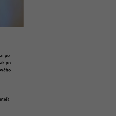
ži po
šak po
nového
ateľa,