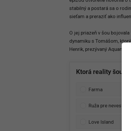
stabilný a postará sa o rodi
sieťam a preraziť ako influe
O jej priazeň v šou bojovala
dynamiku s Tomášom, ktorý 
Henrik, prezývaný Aquaman,
Ktorá reality šou j
Farma
Ruža pre nevestu/
Love Island