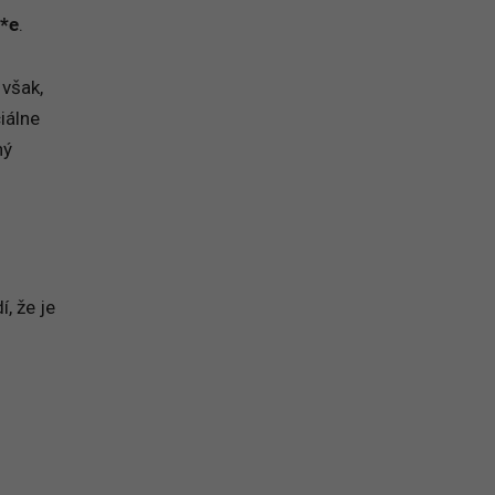
*e
.
 však,
iálne
ný
, že je