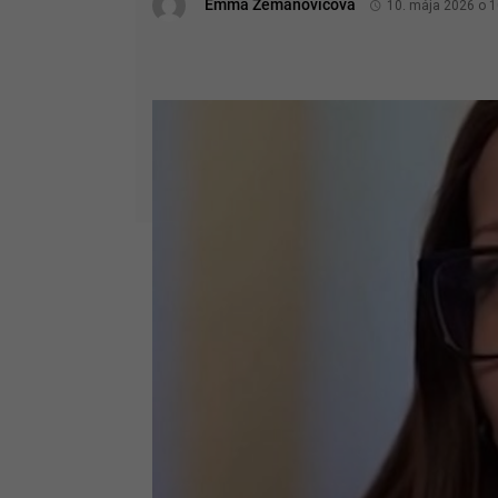
Emma Zemanovičová
10. mája 2026 o 1