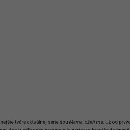
nejšie tváre aktuálnej série šou
Mama, ožeň ma
. Už od prvý
om, že si vedľa seba predstavuje partnera, ktorý bude finan