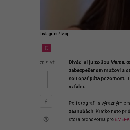
Instagram/tvjoj
Diváci si ju zo šou
Mama, o
ZDIEĽAŤ
zabezpečenom mužovi a sta
šou opäť púta pozornosť. T
vzťahu.
Po fotografii s výrazným pr
zásnubách
. Krátko nato pri
ktorá prehovorila pre
EMEFK