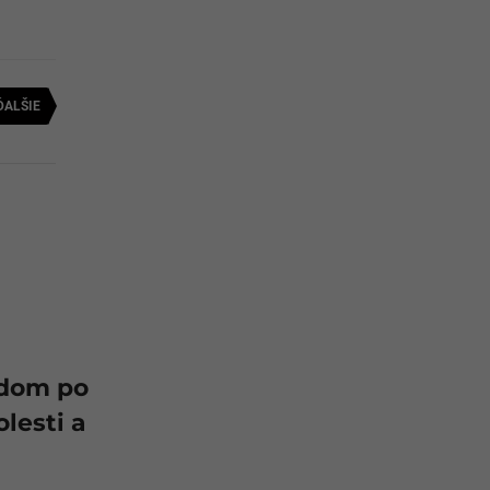
ĎALŠIE
odom po
lesti a