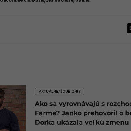
kračovanie článku nájdeš na ďalšej strane.
AKTUÁLNE/ŠOUBIZNIS
Ako sa vyrovnávajú s rozch
Farme? Janko prehovoril o bo
Dorka ukázala veľkú zmenu