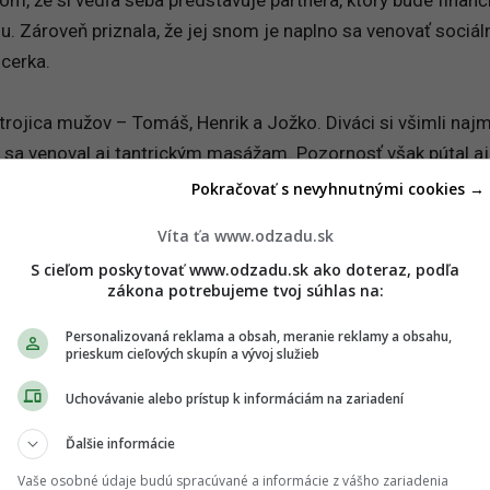
nu. Zároveň priznala, že jej snom je naplno sa venovať sociá
ncerka.
 trojica mužov – Tomáš, Henrik a Jožko. Diváci si všimli najm
sa venoval aj tantrickým masážam. Pozornosť však pútal aj
 či mladý Jožko.
Pokračovať s nevyhnutnými cookies →
Víta ťa www.odzadu.sk
e tvojou najobľúbenejšou?
S cieľom poskytovať www.odzadu.sk ako doteraz, podľa
zákona potrebujeme tvoj súhlas na:
Personalizovaná reklama a obsah, meranie reklamy a obsahu,
prieskum cieľových skupín a vývoj služieb
Bachelor Česko
Uchovávanie alebo prístup k informáciám na zariadení
Ďalšie informácie
Vaše osobné údaje budú spracúvané a informácie z vášho zariadenia