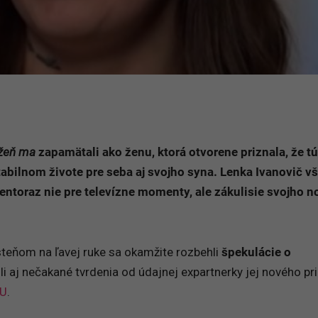
žeň ma
zapamätali ako ženu, ktorá otvorene priznala, že tú
bilnom živote pre seba aj svojho syna. Lenka Ivanovič v
entoraz nie pre televízne momenty, ale zákulisie svojho 
steňom na ľavej ruke sa okamžite rozbehli
špekulácie o
šli aj nečakané tvrdenia od údajnej expartnerky jej nového pri
U
.