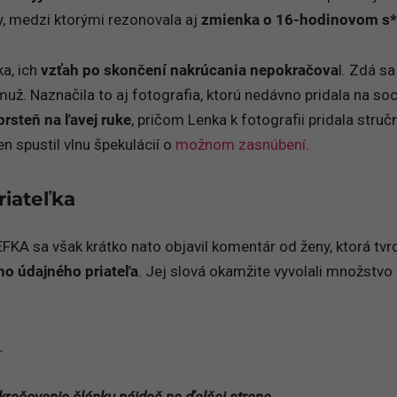
oky, medzi ktorými rezonovala aj
zmienka o
16-hodinovom s*
ka, ich
vzťah po skončení nakrúcania nepokračova
l. Zdá sa
muž. Naznačila to aj fotografia, ktorú nedávno pridala na soc
rsteň na ľavej ruke
, pričom Lenka k fotografii pridala struč
n spustil vlnu špekulácií o
možnom zasnúbení
.
riateľka
KA sa však krátko nato objavil komentár od ženy, ktorá tvrdí
ho údajného priateľa
. Jej slová okamžite vyvolali množstvo
.