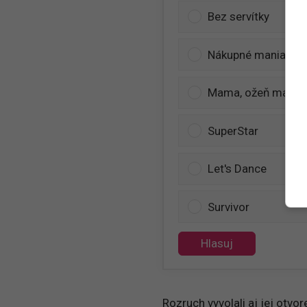
Bez servítky
Nákupné maniačky
Mama, ožeň ma
SuperStar
Let's Dance
Survivor
Hlasuj
Rozruch vyvolali aj jej otvo