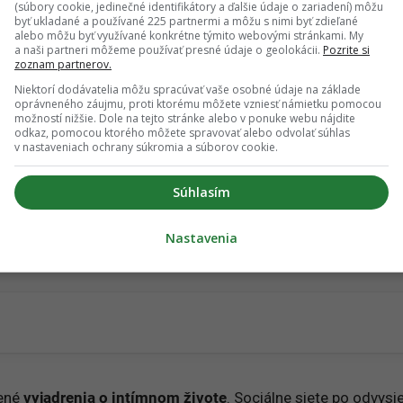
(súbory cookie, jedinečné identifikátory a ďalšie údaje o zariadení) môžu
byť ukladané a používané 225 partnermi a môžu s nimi byť zdieľané
alebo môžu byť využívané konkrétne týmito webovými stránkami. My
a naši partneri môžeme používať presné údaje o geolokácii.
Pozrite si
zoznam partnerov.
Niektorí dodávatelia môžu spracúvať vaše osobné údaje na základe
oprávneného záujmu, proti ktorému môžete vzniesť námietku pomocou
možností nižšie. Dole na tejto stránke alebo v ponuke webu nájdite
odkaz, pomocou ktorého môžete spravovať alebo odvolať súhlas
v nastaveniach ochrany súkromia a súborov cookie.
Súhlasím
Nastavenia
rené
vyjadrenia o intímnom živote
. Sociálne siete po odvysie