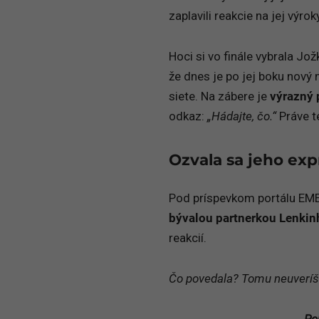
zaplavili reakcie na jej výr
Hoci si vo finále vybrala Jož
že dnes je po jej boku nový 
siete. Na zábere je
výrazný p
odkaz:
„Hádajte, čo.“
Práve te
Ozvala sa jeho exp
Pod príspevkom portálu EMEF
bývalou partnerkou Lenkin
reakcií.
Čo povedala? Tomu neuveríš