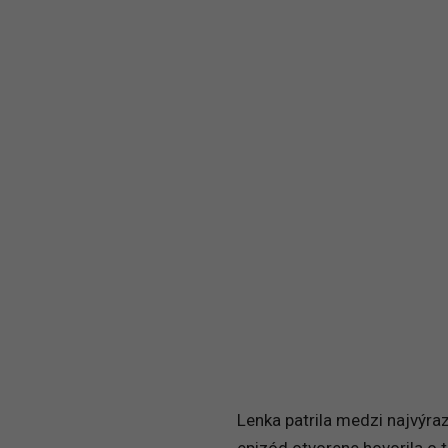
Lenka patrila medzi najvýraz
epizód otvorene hovorila o t