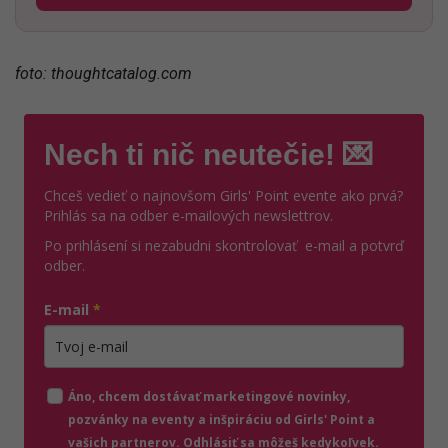
foto:
thoughtcatalog.com
Nech ti nič neutečie! 💌
Chceš vedieť o najnovšom Girls' Point evente ako prvá?
Prihlás sa na odber e-mailových newslettrov.
Po prihlásení si nezabudni skontrolovať e-mail a potvrď
odber.
E-mail
*
Zadajte platnú e-mailovú adresu
Áno, chcem dostávať marketingové novinky,
pozvánky na eventy a inšpiráciu od Girls' Point a
vašich partnerov. Odhlásiť sa môžeš kedykoľvek.