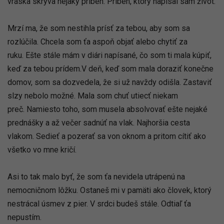
vráska skrýva nejaký príbeh. Príbeh, ktorý napísal sám život.
Mrzí ma, že som nestihla prísť za tebou, aby som sa
rozlúčila. Chcela som ťa aspoň objať alebo chytiť za
ruku. Ešte stále mám v diári napísané, čo som ti mala kúpiť,
keď za tebou prídem.V deň, keď som mala doraziť konečne
domov, som sa dozvedela, že si už navždy odišla. Zastaviť
slzy nebolo možné. Mala som chuť utiecť niekam
preč. Namiesto toho, som musela absolvovať ešte nejaké
prednášky a až večer sadnúť na vlak. Najhoršia cesta
vlakom. Sedieť a pozerať sa von oknom a pritom cítiť ako
všetko vo mne kričí.
Asi to tak malo byť, že som ťa nevidela utrápenú na
nemocničnom lôžku. Ostaneš mi v pamäti ako človek, ktorý
nestrácal úsmev z pier. V srdci budeš stále. Odtiaľ ťa
nepustím.