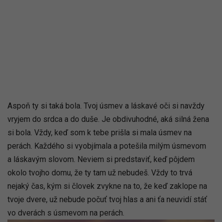
Aspoň ty si taká bola. Tvoj úsmev a láskavé oči si navždy
vryjem do srdca a do duše. Je obdivuhodné, aká silná žena
si bola. Vždy, keď som k tebe prišla si mala úsmev na
perách. Každého si vyobjímala a potešila milým úsmevom
a láskavým slovom. Neviem si predstaviť, keď pôjdem
okolo tvojho domu, že ty tam už nebudeš. Vždy to trvá
nejaký čas, kým si človek zvykne na to, že keď zaklope na
tvoje dvere, už nebude počuť tvoj hlas a ani ťa neuvidí stáť
vo dverách s úsmevom na perách.