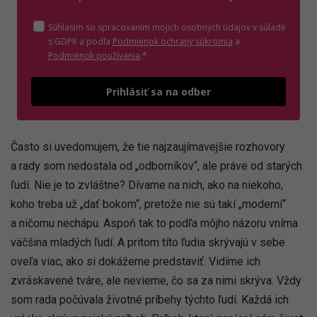
Súhlasím so spracovaním mojich osobných údajov v súlade
(otvorí sa v novom o
s GDPR a podľa
Podmienok ochrany súkromia
a
(otvorí sa v novom okne)
Podmienok používania
.
*
Odošle
Prihlásiť sa na odber
Často si uvedomujem, že tie najzaujímavejšie rozhovory
a rady som nedostala od „odborníkov“, ale práve od starých
ľudí. Nie je to zvláštne? Dívame na nich, ako na niekoho,
koho treba už „dať bokom“, pretože nie sú takí „moderní“
a ničomu nechápu. Aspoň tak to podľa môjho názoru vníma
väčšina mladých ľudí. A pritom títo ľudia skrývajú v sebe
oveľa viac, ako si dokážeme predstaviť. Vidíme ich
zvráskavené tváre, ale nevieme, čo sa za nimi skrýva. Vždy
som rada počúvala životné príbehy týchto ľudí. Každá ich