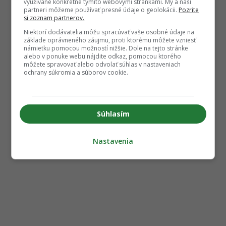
využívané konkrétne týmito webovými stránkami. My a naši
partneri môžeme používať presné údaje o geolokácii.
Pozrite
si zoznam partnerov.
Niektorí dodávatelia môžu spracúvať vaše osobné údaje na
základe oprávneného záujmu, proti ktorému môžete vzniesť
námietku pomocou možností nižšie. Dole na tejto stránke
alebo v ponuke webu nájdite odkaz, pomocou ktorého
môžete spravovať alebo odvolať súhlas v nastaveniach
ochrany súkromia a súborov cookie.
Súhlasím
Nastavenia