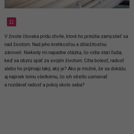
V živote človeka prídu chvíle, ktoré ho prinútia zamyslieť sa
nad životom. Nad jeho krehkosťou a dôležitosťou
zároveň. Niekedy mi napadne otázka, čo vidia starí ľudia,
keď sa obzrú späť za svojím životom. Cítia bolesť, radosť
alebo ho prijímajú taký, aký je? Ako je možné, že sa dokážu
aj napriek tomu všetkému, čo ich stretlo usmievať
a rozdávať radosť a pokoj okolo seba?