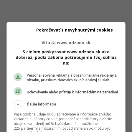
Pokračovať s nevyhnutnými cookies →
Víta ťa www.odzadu.sk
S cieľom poskytovať www.odzadu.sk ako
doteraz, podľa zákona potrebujeme tvoj súhlas
na:
Personalizovaná reklama a obsah, meranie reklamy a
obsahu, prieskum cieľových skupín a vývoj služieb
Uchovávanie alebo prístup k informáciám na zariadení
Ďalšie informácie
Vaše osobné údaje budú spracúvané a informácie z vášho
zariadenia (súbory cookie, jedinečné identifikátory a ďalšie
údaje o zariadení) môžu byť ukladané a používané
225 partnermi a môžu s nimi byť zdieľané alebo môžu byť