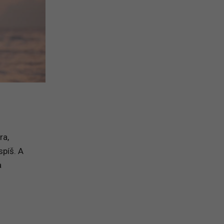
ra,
spíš. A
a