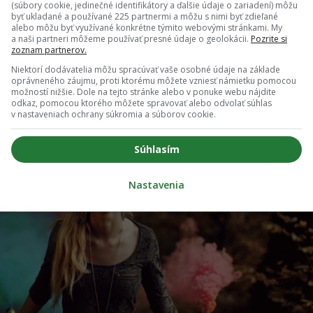
(súbory cookie, jedinečné identifikátory a ďalšie údaje o zariadení) môžu
byť ukladané a používané 225 partnermi a môžu s nimi byť zdieľané
alebo môžu byť využívané konkrétne týmito webovými stránkami. My
a naši partneri môžeme používať presné údaje o geolokácii.
Pozrite si
zoznam partnerov.
Niektorí dodávatelia môžu spracúvať vaše osobné údaje na základe
oprávneného záujmu, proti ktorému môžete vzniesť námietku pomocou
možností nižšie. Dole na tejto stránke alebo v ponuke webu nájdite
odkaz, pomocou ktorého môžete spravovať alebo odvolať súhlas
v nastaveniach ochrany súkromia a súborov cookie.
Súhlasím
Nastavenia