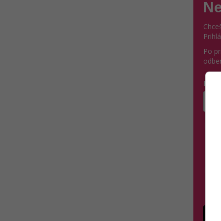
Ne
Chceš
Prihl
Po pr
odber
E-ma
Zada
Á
p
v
S
s
P