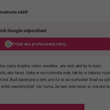
hodnutia vážiť!
ich Google odporúčaní
Pridať ako preferovaný zdroj
Odzadu, odkaz sa otvorí v novom okne
e, niečo krajšie, niečo veselšie…ale vieš, aké by to bolo
té, ako teraz. Keby si sa rozhodla inak, tak by si takisto ro
 iné. Buď spokojná s tým, pre čo si sa rozhodla! Snaž sa užív
a príliš nepremýšľať. Ver tomu, že tam, kde teraz si, má pre t