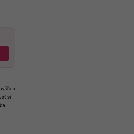
zmýšľala
ať si
eba