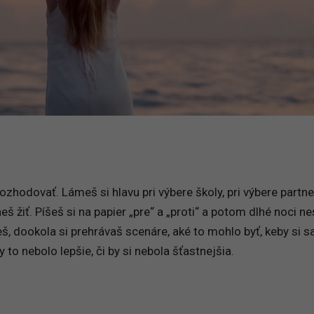
ozhodovať. Lámeš si hlavu pri výbere školy, pri výbere partne
š žiť. Píšeš si na papier „pre“ a „proti“ a potom dlhé noci ne
, dookola si prehrávaš scenáre, aké to mohlo byť, keby si s
y to nebolo lepšie, či by si nebola šťastnejšia.