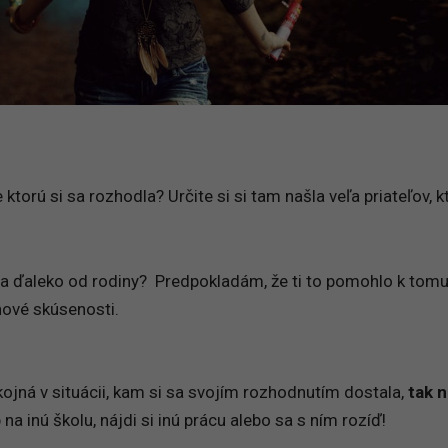
e ktorú si sa rozhodla? Určite si si tam našla veľa priateľov, 
ala ďaleko od rodiny? Predpokladám, že ti to pomohlo k tomu,
nové skúsenosti.
kojná v situácii, kam si sa svojím rozhodnutím dostala,
tak n
na inú školu, nájdi si inú prácu alebo sa s ním rozíď!