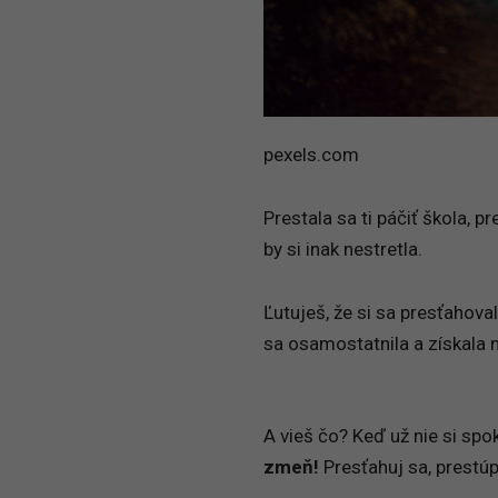
pexels.com
Prestala sa ti páčiť škola, pr
by si inak nestretla.
Ľutuješ, že si sa presťahov
sa osamostatnila a získala 
A vieš čo? Keď už nie si spo
zmeň!
Presťahuj sa, prestúp 