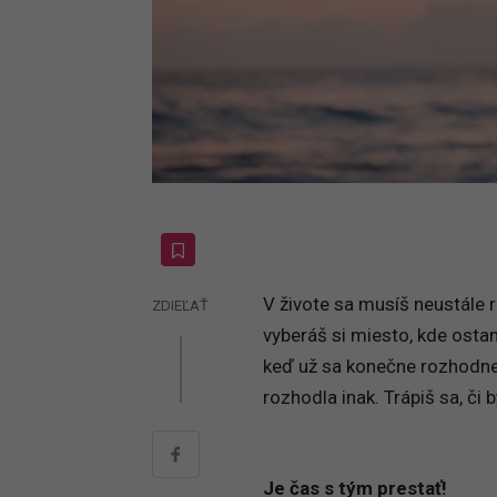
V živote sa musíš neustále r
ZDIEĽAŤ
vyberáš si miesto, kde ostane
keď už sa konečne rozhodneš
rozhodla inak. Trápiš sa, či b
Je čas s tým prestať!