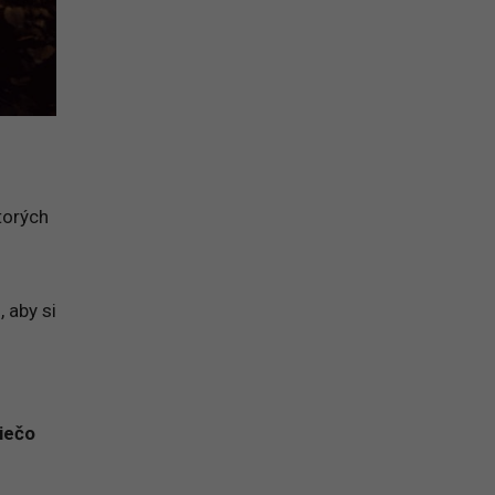
ktorých
 aby si
iečo