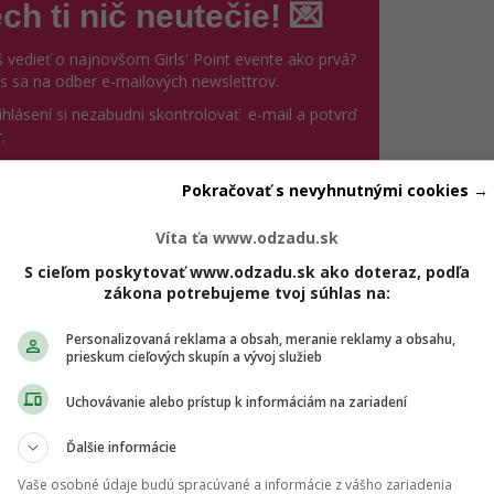
ch ti nič neutečie! 💌
 vedieť o najnovšom Girls' Point evente ako prvá?
ás sa na odber e-mailových newslettrov.
ihlásení si nezabudni skontrolovať e-mail a potvrď
.
il
*
Pokračovať s nevyhnutnými cookies →
Víta ťa www.odzadu.sk
jte platnú e-mailovú adresu
S cieľom poskytovať www.odzadu.sk ako doteraz, podľa
no, chcem dostávať marketingové novinky,
zákona potrebujeme tvoj súhlas na:
ozvánky na eventy a inšpiráciu od Girls' Point a
ašich partnerov. Odhlásiť sa môžeš kedykoľvek.
Personalizovaná reklama a obsah, meranie reklamy a obsahu,
prieskum cieľových skupín a vývoj služieb
úhlasím so spracovaním mojich osobných údajov v súlade
Uchovávanie alebo prístup k informáciám na zariadení
(otvorí sa v novom okne)
 GDPR a podľa
Podmienok ochrany súkromia
a
(otvorí sa v novom okne)
odmienok používania
.
*
Ďalšie informácie
Odošle formulár 
Prihlásiť sa na odber
Vaše osobné údaje budú spracúvané a informácie z vášho zariadenia