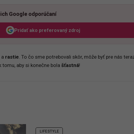
ich Google odporúčaní
Pridať ako preferovaný zdroj
Odzadu, odkaz sa otvorí v novom okne
a
rastie
. To čo sme potrebovali skôr, môže byť pre nás tera
k tomu, aby si konečne bola
šťastná
!
LIFESTYLE