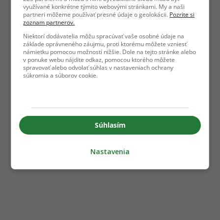
využívané konkrétne týmito webovými stránkami. My a naši
partneri môžeme používať presné údaje o geolokácii.
Pozrite si
zoznam partnerov.
Niektorí dodávatelia môžu spracúvať vaše osobné údaje na
základe oprávneného záujmu, proti ktorému môžete vzniesť
námietku pomocou možností nižšie. Dole na tejto stránke alebo
v ponuke webu nájdite odkaz, pomocou ktorého môžete
spravovať alebo odvolať súhlas v nastaveniach ochrany
súkromia a súborov cookie.
Súhlasím
Nastavenia