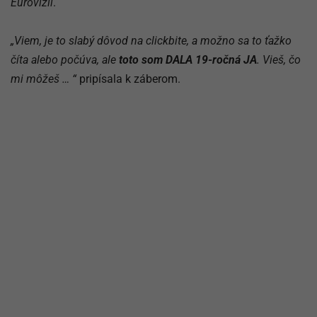
Eurovízii
.
„Viem, je to slabý dôvod na clickbite, a možno sa to ťažko
číta alebo počúva, ale
toto som DALA 19-ročná JA
. Vieš, čo
mi môžeš … “
pripísala k záberom.