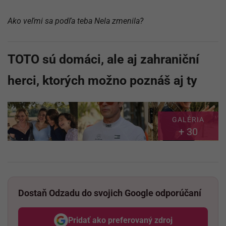
Ako veľmi sa podľa teba Nela zmenila?
TOTO sú domáci, ale aj zahraniční
herci, ktorých možno poznáš aj ty
GALÉRIA
+ 30
Dostaň Odzadu do svojich Google odporúčaní
Pridať ako preferovaný zdroj
Odzadu, odkaz sa otvorí v nov