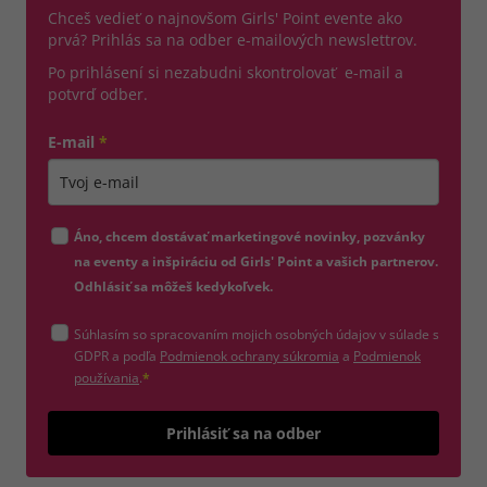
Chceš vedieť o najnovšom Girls' Point evente ako
prvá? Prihlás sa na odber e-mailových newslettrov.
Po prihlásení si nezabudni skontrolovať e-mail a
potvrď odber.
E-mail
*
Zadajte platnú e-mailovú adresu
Áno, chcem dostávať marketingové novinky, pozvánky
na eventy a inšpiráciu od Girls' Point a vašich partnerov.
Odhlásiť sa môžeš kedykoľvek.
Súhlasím so spracovaním mojich osobných údajov v súlade s
(otvorí sa v novom okne)
GDPR a podľa
Podmienok ochrany súkromia
a
Podmienok
(otvorí sa v novom okne)
používania
.
*
Odošle
Prihlásiť sa na odber