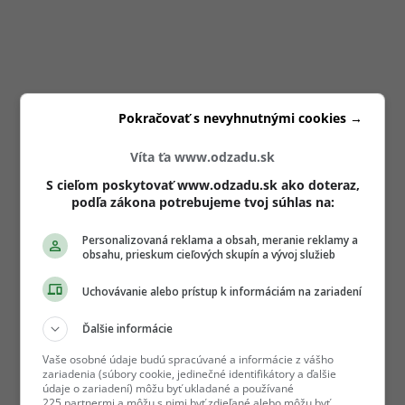
Pokračovať s nevyhnutnými cookies →
Víta ťa www.odzadu.sk
S cieľom poskytovať www.odzadu.sk ako doteraz,
podľa zákona potrebujeme tvoj súhlas na:
Personalizovaná reklama a obsah, meranie reklamy a
obsahu, prieskum cieľových skupín a vývoj služieb
Uchovávanie alebo prístup k informáciám na zariadení
Ďalšie informácie
Vaše osobné údaje budú spracúvané a informácie z vášho
zariadenia (súbory cookie, jedinečné identifikátory a ďalšie
údaje o zariadení) môžu byť ukladané a používané
225 partnermi a môžu s nimi byť zdieľané alebo môžu byť