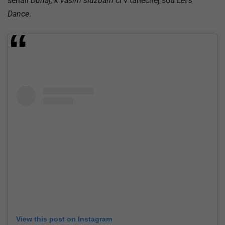
seriáli
Dunaj, k vašim službám
či v tanečnej šou
Let’s
Dance
.
View this post on Instagram