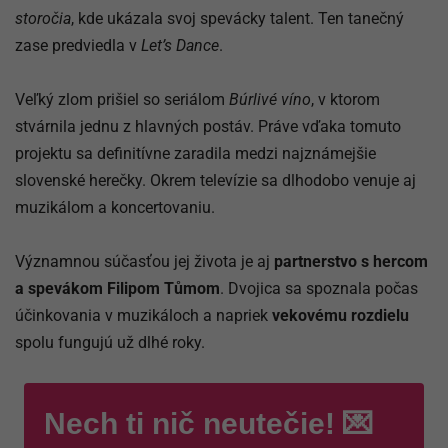
storočia
, kde ukázala svoj spevácky talent. Ten tanečný
zase predviedla v
Let’s Dance
.
Veľký zlom prišiel so seriálom
Búrlivé víno
, v ktorom
stvárnila jednu z hlavných postáv. Práve vďaka tomuto
projektu sa definitívne zaradila medzi najznámejšie
slovenské herečky. Okrem televízie sa dlhodobo venuje aj
muzikálom a koncertovaniu.
Významnou súčasťou jej života je aj
partnerstvo s hercom
a spevákom
Filipom Tůmom
. Dvojica sa spoznala počas
účinkovania v muzikáloch a napriek
vekovému rozdielu
spolu fungujú už dlhé roky.
Nech ti nič neutečie! 💌