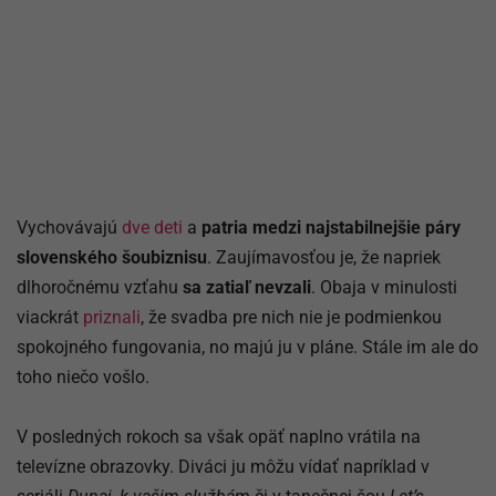
Vychovávajú
dve deti
a
patria medzi najstabilnejšie páry
slovenského šoubiznisu
. Zaujímavosťou je, že napriek
dlhoročnému vzťahu
sa zatiaľ nevzali
. Obaja v minulosti
viackrát
priznali
, že svadba pre nich nie je podmienkou
spokojného fungovania, no majú ju v pláne. Stále im ale do
toho niečo vošlo.
V posledných rokoch sa však opäť naplno vrátila na
televízne obrazovky. Diváci ju môžu vídať napríklad v