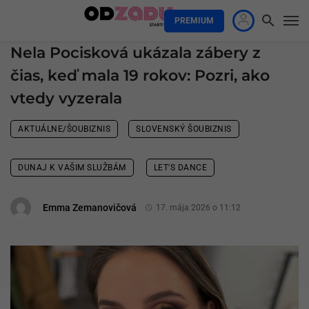
PREMIUM
Nela Pocisková ukázala zábery z
čias, keď mala 19 rokov: Pozri, ako
vtedy vyzerala
AKTUÁLNE/ŠOUBIZNIS
SLOVENSKÝ ŠOUBIZNIS
DUNAJ K VAŠIM SLUŽBÁM
LET'S DANCE
Emma Zemanovičová
17. mája 2026 o 11:12