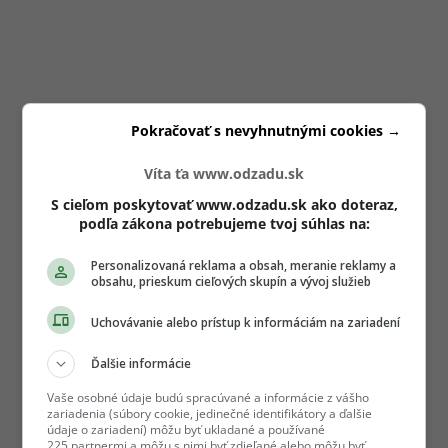
Pokračovať s nevyhnutnými cookies →
Víta ťa www.odzadu.sk
S cieľom poskytovať www.odzadu.sk ako doteraz,
podľa zákona potrebujeme tvoj súhlas na:
Personalizovaná reklama a obsah, meranie reklamy a
obsahu, prieskum cieľových skupín a vývoj služieb
Uchovávanie alebo prístup k informáciám na zariadení
Ďalšie informácie
Vaše osobné údaje budú spracúvané a informácie z vášho
zariadenia (súbory cookie, jedinečné identifikátory a ďalšie
údaje o zariadení) môžu byť ukladané a používané
225 partnermi a môžu s nimi byť zdieľané alebo môžu byť