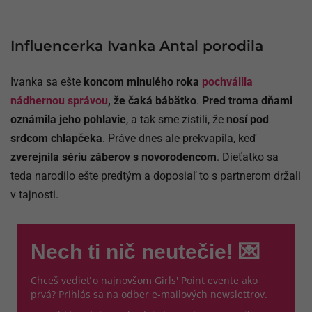
Influencerka Ivanka Antal porodila
Ivanka sa ešte
koncom minulého roka
pochválila
nádhernou správou
, že čaká bábätko
.
Pred troma dňami
oznámila jeho pohlavie
, a tak sme zistili, že
nosí pod
srdcom chlapčeka
. Práve dnes ale prekvapila, keď
zverejnila sériu záberov s novorodencom
. Dieťatko sa
teda narodilo ešte predtým a doposiaľ to s partnerom držali
v tajnosti.
Nech ti nič neutečie! 💌
Chceš vedieť o najnovšom Girls' Point evente ako
prvá? Prihlás sa na odber e-mailových newslettrov.