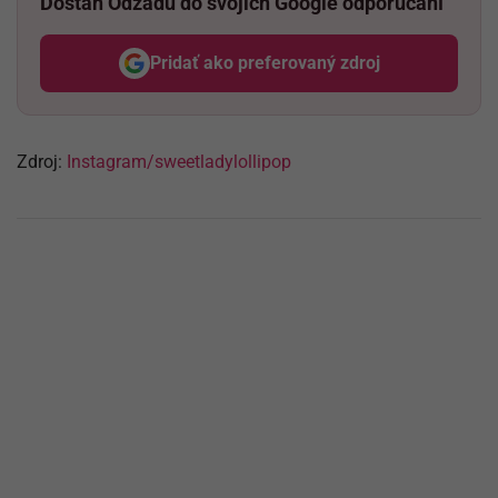
Dostaň Odzadu do svojich Google odporúčaní
Pridať ako preferovaný zdroj
Odzadu, odkaz sa otvorí v nov
Zdroj:
Instagram/sweetladylollipop