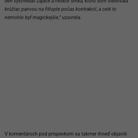
deň vystriedali zajace a neskôr srnka, ktorú som sledovala
krúžiac panvou na fitlopte počas kontrakcií, a celé to
nemohlo byť magickejšie,“
uzavrela.
V komentároch pod príspevkom sa takmer ihneď objavili