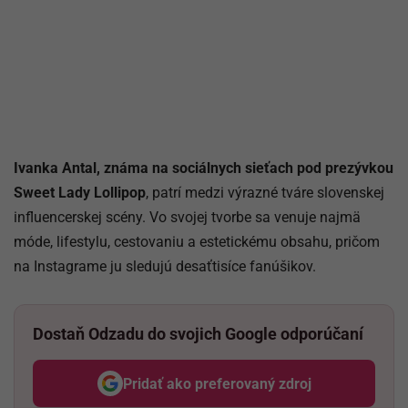
Ivanka Antal, známa na sociálnych sieťach pod prezývkou
Sweet Lady Lollipop
, patrí medzi výrazné tváre slovenskej
influencerskej scény. Vo svojej tvorbe sa venuje najmä
móde, lifestylu, cestovaniu a estetickému obsahu, pričom
na Instagrame ju sledujú desaťtisíce fanúšikov.
Dostaň Odzadu do svojich Google odporúčaní
Pridať ako preferovaný zdroj
Odzadu, odkaz sa otvorí v nov