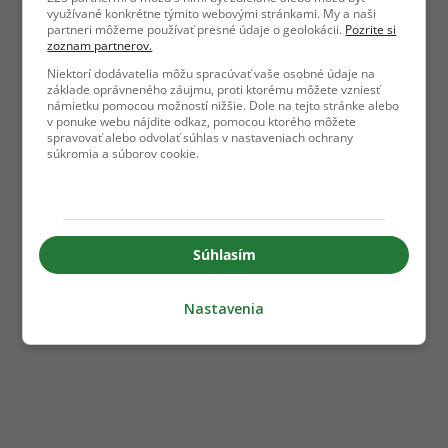
využívané konkrétne týmito webovými stránkami. My a naši
partneri môžeme používať presné údaje o geolokácii.
Pozrite si
zoznam partnerov.
Niektorí dodávatelia môžu spracúvať vaše osobné údaje na
základe oprávneného záujmu, proti ktorému môžete vzniesť
námietku pomocou možností nižšie. Dole na tejto stránke alebo
v ponuke webu nájdite odkaz, pomocou ktorého môžete
spravovať alebo odvolať súhlas v nastaveniach ochrany
súkromia a súborov cookie.
Súhlasím
Nastavenia