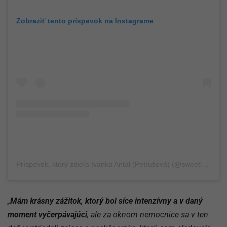
Zobraziť tento príspevok na Instagrame
Príspevok, ktorý zdieľa Ivanka Antal (Petrušová) (@sweetladylollipop)
„
Mám krásny zážitok, ktorý bol síce intenzívny a v daný
moment vyčerpávajúci
, ale za oknom nemocnice sa v ten