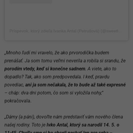
Príspevok, ktorý zdieľa Ivanka Antal (Petrušová) (@sweetladylollipop)
„Mnoho ľudí mi vravelo, že ako prvorodička budem
prenášať. Ja som tomu veľmi neverila a robila si srandu, že
porodím vtedy, keď si konečne sadnem
. A viete, ako to
dopadlo? Tak, ako som predpovedala. I keď, pravdu
povediac,
ani ja som nečakala, že to bude až také expresné
– cháp: dva dni potom, čo som si vyložila nohy,“
pokračovala.
„Dámy (a páni), dovoľte nám predstaviť vám nového člena
našej rodiny. Toto je
Ivko Antal, ktorý sa narodil 14. 5. o
11:45
.
Chvíľu sme si ho chceli nechať len pre seba
–