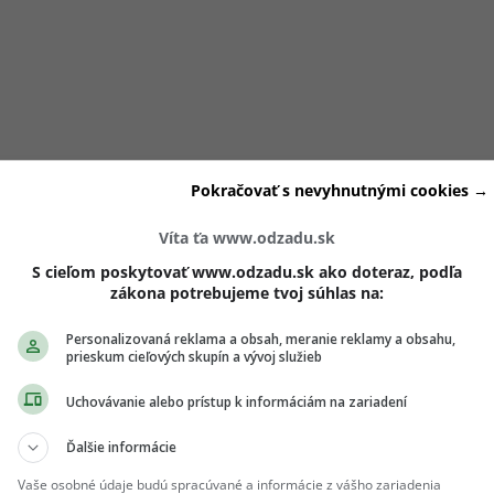
amburg Days
mala stvárniť postavu fotografky a umelkyne 
Pokračovať s nevyhnutnými cookies →
zi jej ďalšie výrazné herecké príležitosti. V roku 2022 získa
ľajšiu úlohu vo filme
Fuchs im Bau
, ktorý jej priniesol širšie
Víta ťa www.odzadu.sk
S cieľom poskytovať www.odzadu.sk ako doteraz, podľa
zákona potrebujeme tvoj súhlas na:
la aj vďaka účasti
v nemeckej adaptácii seriálu
Euphoria
, k
Personalizovaná reklama a obsah, meranie reklamy a obsahu,
prieskum cieľových skupín a vývoj služieb
Euphorie
. Ide o lokálnu verziu formátu, ktorý vychádza z
álu.
Celosvetovo sa preslávil najmä americkou verziou so
Uchovávanie alebo prístup k informáciám na zariadení
Ďalšie informácie
Vaše osobné údaje budú spracúvané a informácie z vášho zariadenia