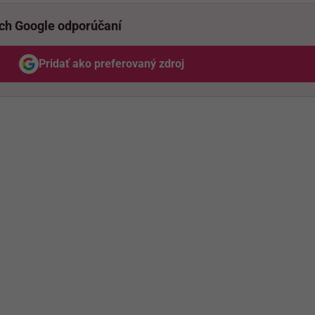
ich Google odporúčaní
Pridať ako preferovaný zdroj
Odzadu, odkaz sa otvorí v novom okne