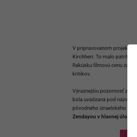
V pripravovanom projekte
H
Kirchherr. To malo patriť med
Rakúsku filmovú cenu za ved
kritikov.
Výraznejšiu pozornosť získa
bola uvádzaná pod názvom
pôvodného izraelského seri
Zendayou v hlavnej úlohe.