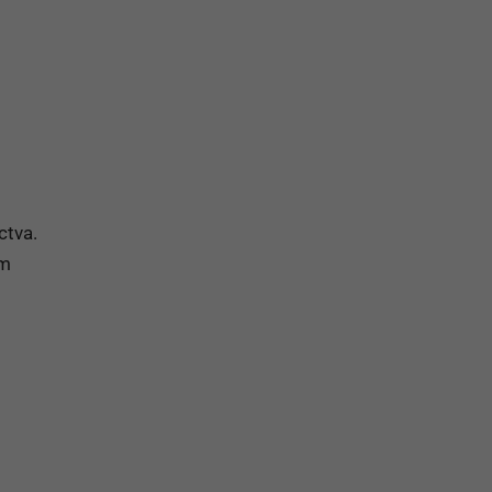
ctva.
om