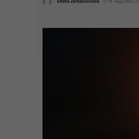
Emma Zemanovičová
19. mája 2026 o 2