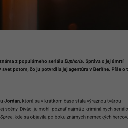
známa z populárneho seriálu
Euphoria
. Správa o jej úmrtí
 svet potom, čo ju potvrdila jej agentúra v Berlíne. Píše o
u Jordan
, ktorá sa v krátkom čase stala výraznou tvárou
vej scény. Diváci ju mohli poznať najmä z kriminálnych seriál
 Spree
, kde sa objavila po boku známych nemeckých hercov.