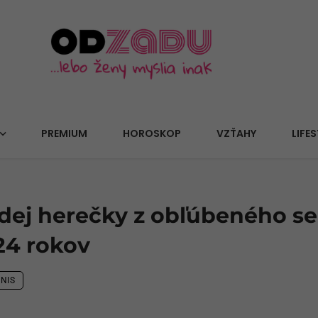
PREMIUM
HOROSKOP
VZŤAHY
LIFES
ej herečky z obľúbeného se
24 rokov
NIS