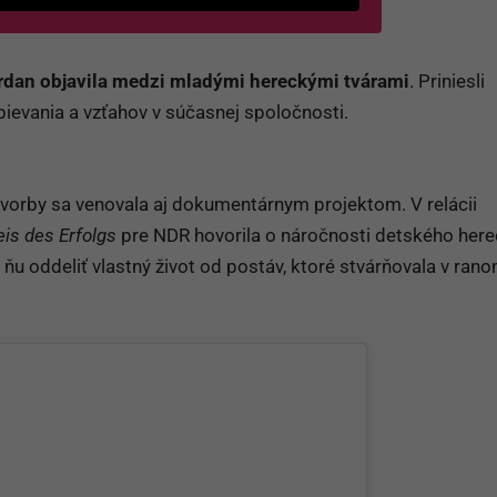
rdan objavila medzi mladými hereckými tvárami
. Priniesli
pievania a vzťahov v súčasnej spoločnosti.
 tvorby sa venovala aj dokumentárnym projektom. V relácii
is des Erfolgs
pre NDR hovorila o náročnosti detského here
 ňu oddeliť vlastný život od postáv, ktoré stvárňovala v ran