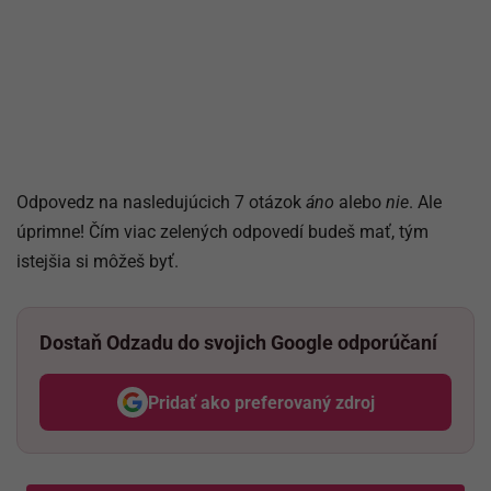
Odpovedz na nasledujúcich 7 otázok
áno
alebo
nie
. Ale
úprimne! Čím viac zelených odpovedí budeš mať, tým
istejšia si môžeš byť.
Dostaň Odzadu do svojich Google odporúčaní
Pridať ako preferovaný zdroj
Odzadu, odkaz sa otvorí v nov