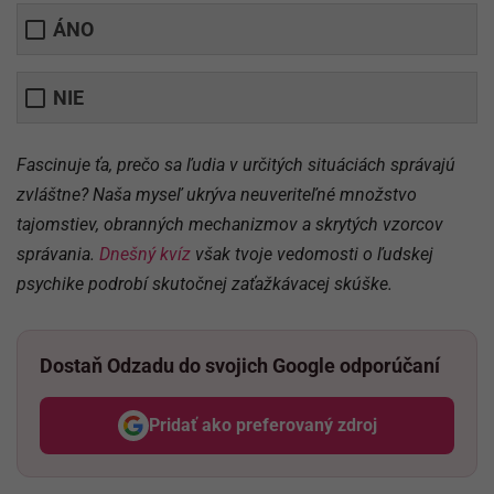
ÁNO
NIE
Fascinuje ťa, prečo sa ľudia v určitých situáciách správajú
zvláštne? Naša myseľ ukrýva neuveriteľné množstvo
tajomstiev, obranných mechanizmov a skrytých vzorcov
správania.
Dnešný kvíz
však tvoje vedomosti o ľudskej
psychike podrobí skutočnej zaťažkávacej skúške.
Dostaň Odzadu do svojich Google odporúčaní
Pridať ako preferovaný zdroj
Odzadu, odkaz sa otvorí v nov