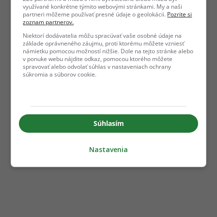
využívané konkrétne týmito webovými stránkami. My a naši
partneri môžeme používať presné údaje o geolokácii.
Pozrite si
zoznam partnerov.
Niektorí dodávatelia môžu spracúvať vaše osobné údaje na
základe oprávneného záujmu, proti ktorému môžete vzniesť
námietku pomocou možností nižšie. Dole na tejto stránke alebo
v ponuke webu nájdite odkaz, pomocou ktorého môžete
spravovať alebo odvolať súhlas v nastaveniach ochrany
súkromia a súborov cookie.
Súhlasím
Nastavenia