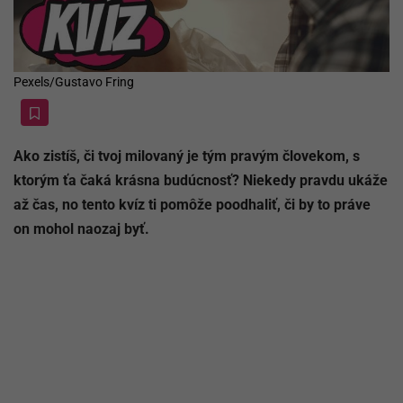
Pexels/Gustavo Fring
Ako zistíš, či tvoj milovaný je tým pravým človekom, s
ktorým ťa čaká krásna budúcnosť? Niekedy pravdu ukáže
až čas, no tento kvíz ti pomôže poodhaliť, či by to práve
on mohol naozaj byť.