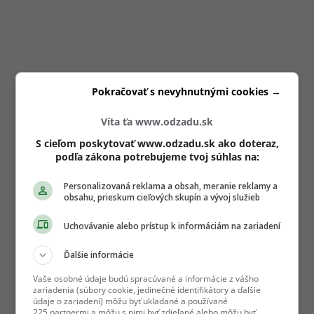
Pokračovať s nevyhnutnými cookies →
Víta ťa www.odzadu.sk
S cieľom poskytovať www.odzadu.sk ako doteraz,
podľa zákona potrebujeme tvoj súhlas na:
Personalizovaná reklama a obsah, meranie reklamy a
obsahu, prieskum cieľových skupín a vývoj služieb
Uchovávanie alebo prístup k informáciám na zariadení
Ďalšie informácie
Vaše osobné údaje budú spracúvané a informácie z vášho
zariadenia (súbory cookie, jedinečné identifikátory a ďalšie
údaje o zariadení) môžu byť ukladané a používané
225 partnermi a môžu s nimi byť zdieľané alebo môžu byť