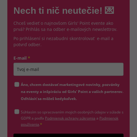
Nech ti nič neutečie! 💌
Chceš vedieť o najnovšom Girls' Point evente ako
prvá? Prihlás sa na odber e-mailových newslettrov.
Po prihlásení si nezabudni skontrolovať e-mail a
potvrď odber.
E-mail
*
Zadajte platnú e-mailovú adresu
Áno, chcem dostávať marketingové novinky, pozvánky
na eventy a inšpiráciu od Girls' Point a vašich partnerov.
Odhlásiť sa môžeš kedykoľvek.
Súhlasím so spracovaním mojich osobných údajov v súlade s
(otvorí sa v novom okne)
GDPR a podľa
Podmienok ochrany súkromia
a
Podmienok
(otvorí sa v novom okne)
používania
.
*