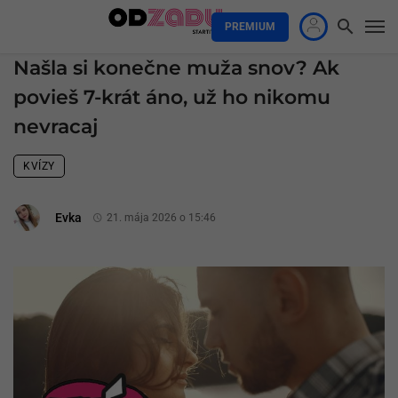
PREMIUM
Našla si konečne muža snov? Ak
povieš 7-krát áno, už ho nikomu
nevracaj
KVÍZY
Evka
21. mája 2026 o 15:46