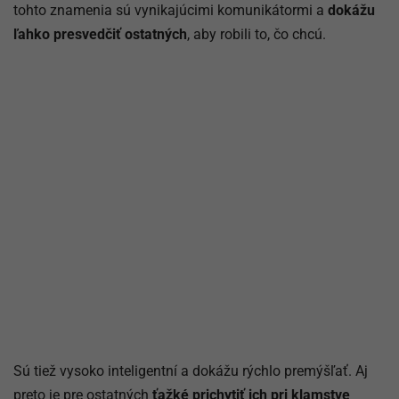
tohto znamenia sú vynikajúcimi komunikátormi a
dokážu
ľahko presvedčiť ostatných
, aby robili to, čo chcú.
Sú tiež vysoko inteligentní a dokážu rýchlo premýšľať. Aj
preto je pre ostatných
ťažké prichytiť ich pri klamstve