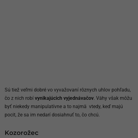
Sú tiež veľmi dobré vo vyvažovaní rôznych uhlov pohľadu,
čo z nich robí
vynikajúcich vyjednávačov
. Váhy však môžu
byť niekedy manipulatívne a to najmä vtedy, keď majú
pocit, že sa im nedarí dosiahnuť to, čo chcú.
Kozorožec