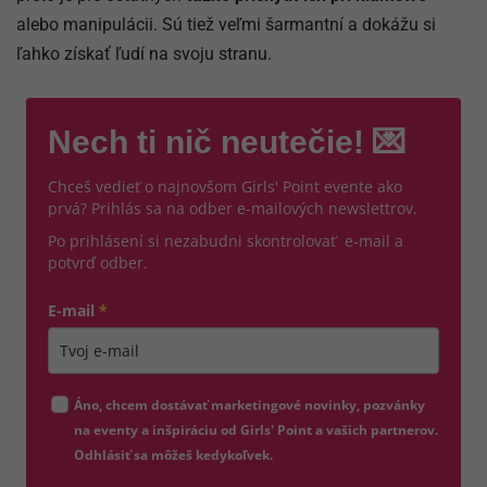
alebo manipulácii. Sú tiež veľmi šarmantní a dokážu si
ľahko získať ľudí na svoju stranu.
Nech ti nič neutečie! 💌
Chceš vedieť o najnovšom Girls' Point evente ako
prvá? Prihlás sa na odber e-mailových newslettrov.
Po prihlásení si nezabudni skontrolovať e-mail a
potvrď odber.
E-mail
*
Zadajte platnú e-mailovú adresu
Áno, chcem dostávať marketingové novinky, pozvánky
na eventy a inšpiráciu od Girls' Point a vašich partnerov.
Odhlásiť sa môžeš kedykoľvek.