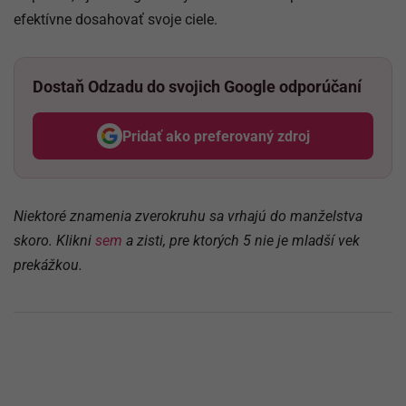
efektívne dosahovať svoje ciele.
Dostaň Odzadu do svojich Google odporúčaní
Pridať ako preferovaný zdroj
Odzadu, odkaz sa otvorí v nov
Niektoré znamenia zverokruhu sa vrhajú do manželstva
skoro. Klikni
sem
a zisti, pre ktorých 5 nie je mladší vek
prekážkou.