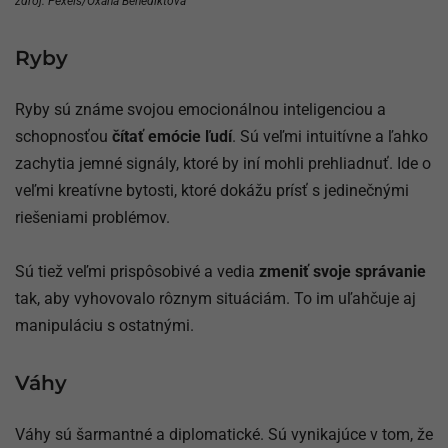
zdroj: Pexels/Oxana Benediktova
Ryby
Ryby sú známe svojou emocionálnou inteligenciou a
schopnosťou
čítať emócie ľudí
. Sú veľmi intuitívne a ľahko
zachytia jemné signály, ktoré by iní mohli prehliadnuť. Ide o
veľmi kreatívne bytosti, ktoré dokážu prísť s jedinečnými
riešeniami problémov.
Sú tiež veľmi prispôsobivé a vedia
zmeniť svoje správanie
tak, aby vyhovovalo rôznym situáciám. To im uľahčuje aj
manipuláciu s ostatnými.
Váhy
Váhy sú šarmantné a diplomatické. Sú vynikajúce v tom, že