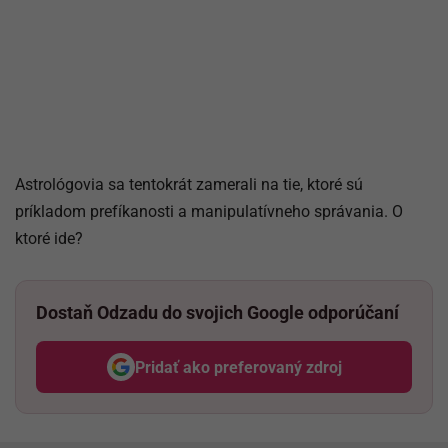
Astrológovia sa tentokrát zamerali na tie, ktoré sú
príkladom prefíkanosti a manipulatívneho správania. O
ktoré ide?
Dostaň Odzadu do svojich Google odporúčaní
Pridať ako preferovaný zdroj
Odzadu, odkaz sa otvorí v nov