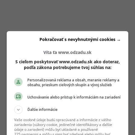
Pokračovať s nevyhnutnými cookies →
Víta ťa www.odzadu.sk
S cieľom poskytovať www.odzadu.sk ako doteraz,
podľa zákona potrebujeme tvoj súhlas na:
Personalizovaná reklama a obsah, meranie reklamy a
obsahu, prieskum cieľových skupín a vývoj služieb
Uchovávanie alebo prístup k informáciám na zariadení
Ďalšie informácie
Vaše osobné údaje budú spracúvané a informácie z vášho
zariadenia (súbory cookie, jedinečné identifikátory a ďalšie
údaje o zariadení) môžu byť ukladané a používané
225 partnermi a môžu s nimi byť zdieľané alebo môžu byť