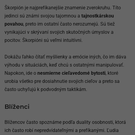
Škorpión je najprefíkanejšie znamenie zverokruhu. Títo
jedinci sú známi svojou tajomnou a
tajnostkárskou
povahou
, preto im ostatní často nerozumejú. Sú tiež
vynikajúci v skrývaní svojich skutočných úmyslov a
pocitov. Škorpióni sú veľmi intuitívni.
Dokážu ľahko čítať myšlienky a emócie iných, čo im dáva
výhodu v situáciách, keď chcú s ostatnými manipulovať.
Napokon, ide o
nesmierne cieľavedomé bytosti
, ktoré
urobia všetko pre dosiahnutie svojich cieľov a preto sa
často uchyľujú k podvodným taktikám.
Blíženci
Blížencov často spoznáme podľa duality osobnosti, ktorá
ich často robí nepredvídateľnými a prefíkanými. Ľudia