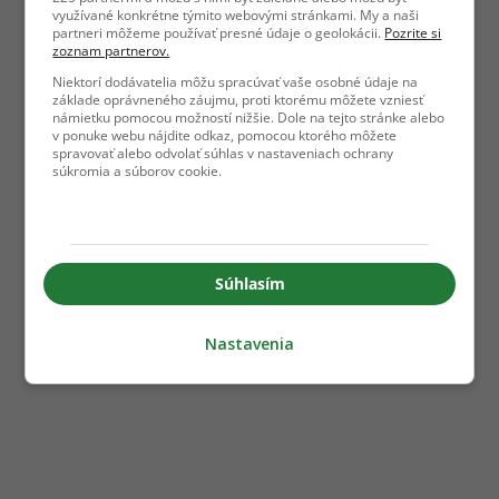
využívané konkrétne týmito webovými stránkami. My a naši
partneri môžeme používať presné údaje o geolokácii.
Pozrite si
zoznam partnerov.
Niektorí dodávatelia môžu spracúvať vaše osobné údaje na
základe oprávneného záujmu, proti ktorému môžete vzniesť
námietku pomocou možností nižšie. Dole na tejto stránke alebo
v ponuke webu nájdite odkaz, pomocou ktorého môžete
spravovať alebo odvolať súhlas v nastaveniach ochrany
súkromia a súborov cookie.
Súhlasím
Nastavenia