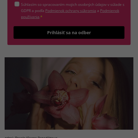
Súhlasím so spracovaním mojich osobných údajov v súlade s
(otvorí sa v novom okne)
GDPR a podľa
Podmienok ochrany súkromia
a
Podmienok
(otvorí sa v novom okne)
používania
.
*
Odošle
Prihlásiť sa na odber