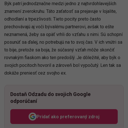
Býk patrí jednodznačne medzi jedno z najtvrdohlavejších
znamení zverokruhu. Táto zaťatosť sa prejavuje v lojalite,
odhodlaní a trpezlivosti. Tieto pocity preto často
prechovávajú aj voči bývalému partnerovi, avšak to ešte
neznamená, žeby sa opäť vrhli do vzťahu s nimi. Sú schopní
posunúť sa ďalej, no potrebujú na to svoj čas. V ich vnútri sa
to bije, pretože sa boja, že súčasný vzťah môže skončiť
rovnakým fiaskom ako ten predošlý. Je dôležité, aby býk o
svojich pocitoch hovoril a zároveň bol vypočutý. Len tak sa
dokáže preniesť cez svojho ex.
Dostaň Odzadu do svojich Google
odporúčaní
Pridať ako preferovaný zdroj
Odzadu, odkaz sa otvorí v n