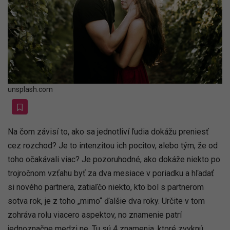
unsplash.com
Na čom závisí to, ako sa jednotliví ľudia dokážu preniesť
cez rozchod? Je to intenzitou ich pocitov, alebo tým, že od
toho očakávali viac? Je pozoruhodné, ako dokáže niekto po
trojročnom vzťahu byť za dva mesiace v poriadku a hľadať
si nového partnera, zatiaľčo niekto, kto bol s partnerom
sotva rok, je z toho „mimo“ ďalšie dva roky. Určite v tom
zohráva rolu viacero aspektov, no znamenie patrí
jednoznačne medzi ne. Tu sú 4 znamenia, ktoré zvyknú