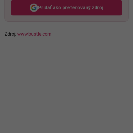
Pridať ako preferovaný zdroj
Odzadu, odkaz sa otvorí v n
Zdroj:
www.bustle.com