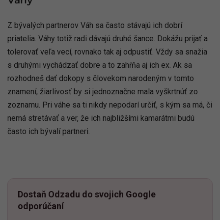
Z bývalých partnerov Váh sa často stávajú ich dobrí
priatelia. Váhy totiž radi dávajú druhé šance. Dokážu prijať a
tolerovať veľa vecí, rovnako tak aj odpustiť. Vždy sa snažia
s druhými vychádzať dobre a to zahŕňa aj ich ex. Ak sa
rozhodneš dať dokopy s človekom narodeným v tomto
znamení, žiarlivosť by si jednoznačne mala vyškrtnúť zo
zoznamu. Pri váhe sa ti nikdy nepodarí určiť, s kým sa má, či
nemá stretávať a ver, že ich najbližšími kamarátmi budú
často ich bývalí partneri.
Dostaň Odzadu do svojich Google
odporúčaní