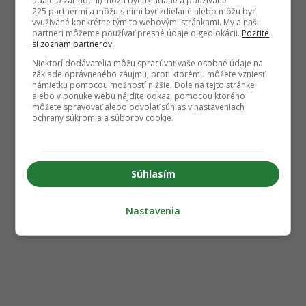
údaje o zariadení) môžu byť ukladané a používané
225 partnermi a môžu s nimi byť zdieľané alebo môžu byť
využívané konkrétne týmito webovými stránkami. My a naši
partneri môžeme používať presné údaje o geolokácii.
Pozrite
si zoznam partnerov.
Niektorí dodávatelia môžu spracúvať vaše osobné údaje na
základe oprávneného záujmu, proti ktorému môžete vzniesť
námietku pomocou možností nižšie. Dole na tejto stránke
alebo v ponuke webu nájdite odkaz, pomocou ktorého
môžete spravovať alebo odvolať súhlas v nastaveniach
ochrany súkromia a súborov cookie.
Súhlasím
Nastavenia