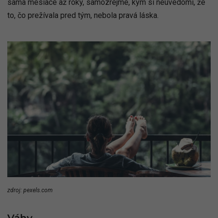
sama mesiace až roky, samozrejme, kým si neuvedomí, že
to, čo prežívala pred tým, nebola pravá láska.
zdroj: pexels.com
Váhy