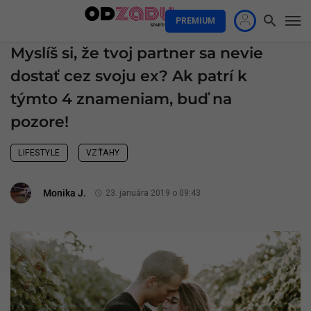
PREMIUM
Myslíš si, že tvoj partner sa nevie
dostať cez svoju ex? Ak patrí k
týmto 4 znameniam, buď na
pozore!
LIFESTYLE
VZŤAHY
Monika J.
23. januára 2019 o 09:43