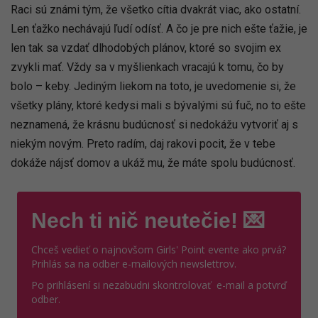
Raci sú známi tým, že všetko cítia dvakrát viac, ako ostatní.
Len ťažko nechávajú ľudí odísť. A čo je pre nich ešte ťažie, je
len tak sa vzdať dlhodobých plánov, ktoré so svojim ex
zvykli mať. Vždy sa v myšlienkach vracajú k tomu, čo by
bolo – keby. Jediným liekom na toto, je uvedomenie si, že
všetky plány, ktoré kedysi mali s bývalými sú fuč, no to ešte
neznamená, že krásnu budúcnosť si nedokážu vytvoriť aj s
niekým novým. Preto radím, daj rakovi pocit, že v tebe
dokáže nájsť domov a ukáž mu, že máte spolu budúcnosť.
Nech ti nič neutečie! 💌
Chceš vedieť o najnovšom Girls' Point evente ako prvá?
Prihlás sa na odber e-mailových newslettrov.
Po prihlásení si nezabudni skontrolovať e-mail a potvrď
odber.