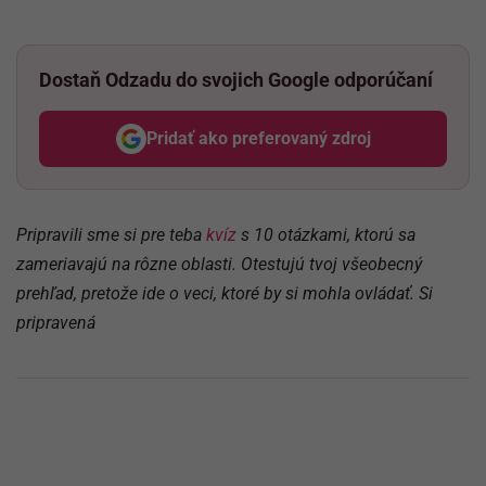
Dostaň Odzadu do svojich Google odporúčaní
Pridať ako preferovaný zdroj
Odzadu, odkaz sa otvorí v nov
Pripravili sme si pre teba
kvíz
s 10 otázkami, ktorú sa
zameriavajú na rôzne oblasti. Otestujú tvoj všeobecný
prehľad, pretože ide o veci, ktoré by si mohla ovládať. Si
pripravená