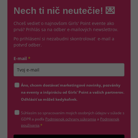
Nech ti nič neutečie! 💌
Chceš vedieť o najnovšom Girls' Point evente ako
prvá? Prihlás sa na odber e-mailových newslettrov.
Po prihlásení si nezabudni skontrolovať e-mail a
potvrď odber.
E-mail
*
Zadajte platnú e-mailovú adresu
Áno, chcem dostávať marketingové novinky, pozvánky
na eventy a inšpiráciu od Girls' Point a vašich partnerov.
Odhlásiť sa môžeš kedykoľvek.
Súhlasím so spracovaním mojich osobných údajov v súlade s
(otvorí sa v novom okne)
GDPR a podľa
Podmienok ochrany súkromia
a
Podmienok
(otvorí sa v novom okne)
používania
.
*