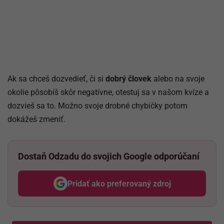
Ak sa chceš dozvedieť, či si
dobrý človek
alebo na svoje
okolie pôsobíš skôr negatívne, otestuj sa v našom kvíze a
dozvieš sa to. Možno svoje drobné chybičky potom
dokážeš zmeniť.
Dostaň Odzadu do svojich Google odporúčaní
Pridať ako preferovaný zdroj
Odzadu, odkaz sa otvorí v nov