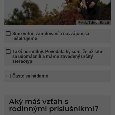
Pexels/Subodh Bajpai
Sme veľmi zamilovaní a navzájom sa
inšpirujeme
Taký normálny. Povedala by som, že už sme
sa udomácnili a máme zavedený určitý
stereotyp
Často sa hádame
Aký máš vzťah s
rodinnými príslušníkmi?