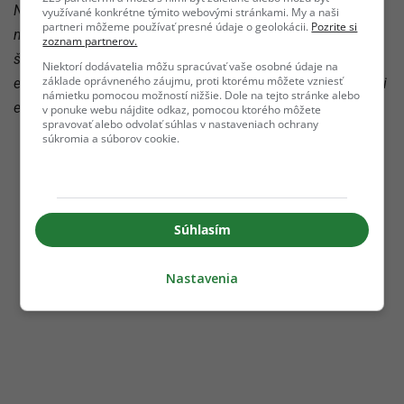
Náuka o spoločnosti sa zväčša vyučovala na gymnáziách,
využívané konkrétne týmito webovými stránkami. My a naši
partneri môžeme používať presné údaje o geolokácii.
Pozrite si
no jednotlivé informácie si mohla získať aj na odborných
zoznam partnerov.
školách. Patria sem totiž rôzne odbory, ako je psychológia,
Niektorí dodávatelia môžu spracúvať vaše osobné údaje na
základe oprávneného záujmu, proti ktorému môžete vzniesť
etika, politológia, filozofia a ďalšie. Chceš zistiť, čo všetko si
námietku pomocou možností nižšie. Dole na tejto stránke alebo
ešte z hodín pamätáš?
v ponuke webu nájdite odkaz, pomocou ktorého môžete
spravovať alebo odvolať súhlas v nastaveniach ochrany
súkromia a súborov cookie.
Súhlasím
Nastavenia