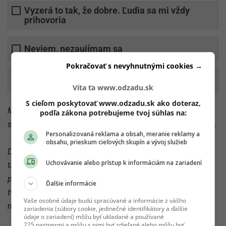
Vyzerá to tak, že dobre. Ľudia sa mi vždy
prihovoria
Neviem, nezaujímam sa
Pokračovať s nevyhnutnými cookies →
Mám zmiešané pocity v tejto dobe
Víta ťa www.odzadu.sk
S cieľom poskytovať www.odzadu.sk ako doteraz,
Máš nejaký svoj obľúbený tanečný štýl? Ak áno, tak je to
podľa zákona potrebujeme tvoj súhlas na:
super, a ak nie, tak to vieš ľahko zistiť pomocou tohto kvízu.
Personalizovaná reklama a obsah, meranie reklamy a
obsahu, prieskum cieľových skupín a vývoj služieb
Dokáže ťa dostať do varu hip-hop, latino hity od Malumu či
Uchovávanie alebo prístup k informáciám na zariadení
tanečné vypaľovačky od Davida Guettu? Alebo si
podupkávaš vtedy, keď započuješ nejakú rezkú ľudovku? K
Ďalšie informácie
tvojmu charakteru sa však v skutočnosti môže hodiť úplne
Vaše osobné údaje budú spracúvané a informácie z vášho
niečo iné. Odpovedz na
6 otázok
a zisti to.
zariadenia (súbory cookie, jedinečné identifikátory a ďalšie
údaje o zariadení) môžu byť ukladané a používané
225 partnermi a môžu s nimi byť zdieľané alebo môžu byť