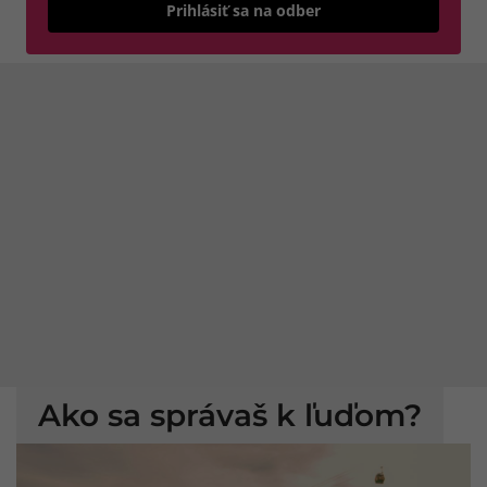
Odošle
Prihlásiť sa na odber
Ako sa správaš k ľuďom?