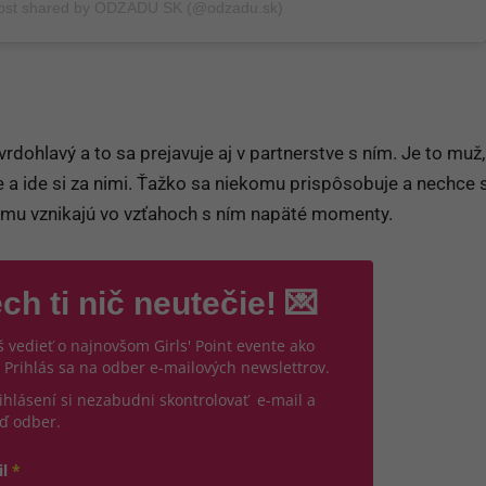
ost shared by ODZADU SK (@odzadu.sk)
vrdohlavý a to sa prejavuje aj v partnerstve s ním. Je to muž,
e a ide si za nimi. Ťažko sa niekomu prispôsobuje a nechce s
tomu vznikajú vo vzťahoch s ním napäté momenty.
ch ti nič neutečie! 💌
 vedieť o najnovšom Girls' Point evente ako
 Prihlás sa na odber e-mailových newslettrov.
ihlásení si nezabudni skontrolovať e-mail a
ď odber.
il
*