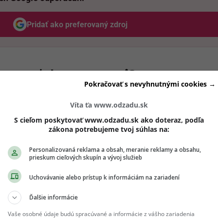
Pridať ako preferovaný zdroj
Odzadu, odkaz sa otvorí v novom okne
 vo vzťahu po moci?
Pokračovať s nevyhnutnými cookies →
Víta ťa www.odzadu.sk
S cieľom poskytovať www.odzadu.sk ako doteraz, podľa
zákona potrebujeme tvoj súhlas na:
Personalizovaná reklama a obsah, meranie reklamy a obsahu,
prieskum cieľových skupín a vývoj služieb
Uchovávanie alebo prístup k informáciám na zariadení
Ďalšie informácie
Vaše osobné údaje budú spracúvané a informácie z vášho zariadenia