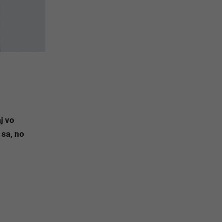
j vo
 sa, no