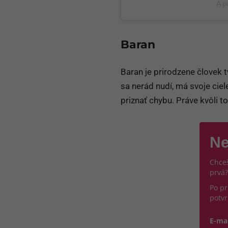
A p
Baran
Baran je prirodzene človek t
sa nerád nudí, má svoje ciel
priznať chybu. Práve kvôli 
Ne
Chceš
prvá?
Po pr
potvr
E-ma