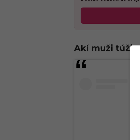
Akí muži túžia