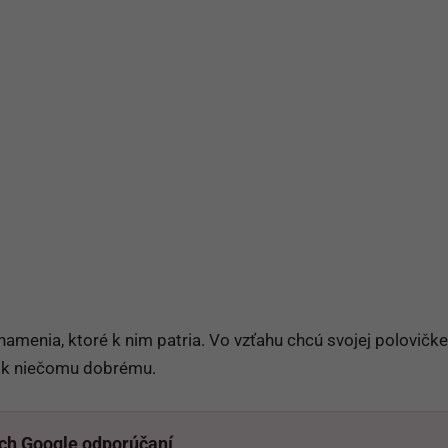
amenia, ktoré k nim patria. Vo vzťahu chcú svojej polovičke
ie k niečomu dobrému.
ich Google odporúčaní