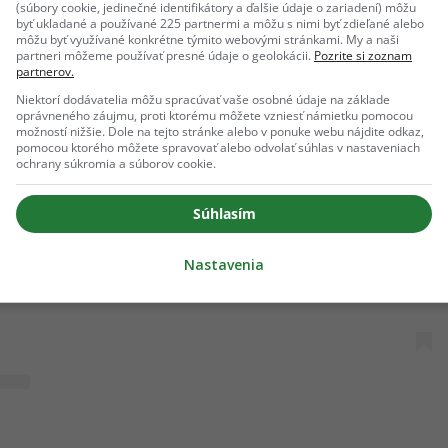
(súbory cookie, jedinečné identifikátory a ďalšie údaje o zariadení) môžu
byť ukladané a používané 225 partnermi a môžu s nimi byť zdieľané alebo
môžu byť využívané konkrétne týmito webovými stránkami. My a naši
partneri môžeme používať presné údaje o geolokácii.
Pozrite si zoznam
partnerov.
Niektorí dodávatelia môžu spracúvať vaše osobné údaje na základe
oprávneného záujmu, proti ktorému môžete vzniesť námietku pomocou
možností nižšie. Dole na tejto stránke alebo v ponuke webu nájdite odkaz,
pomocou ktorého môžete spravovať alebo odvolať súhlas v nastaveniach
View this post on Instagram
ochrany súkromia a súborov cookie.
Súhlasím
Nastavenia