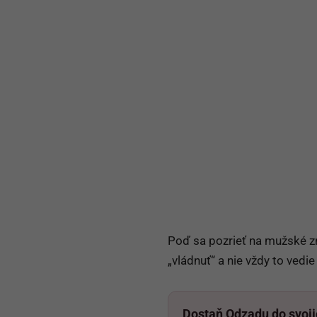
Poď sa pozrieť na mužské zn
„vládnuť“ a nie vždy to ved
Dostaň Odzadu do svoj