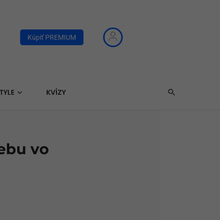
Kúpiť PREMIUM
TYLE
KVÍZY
ebu vo