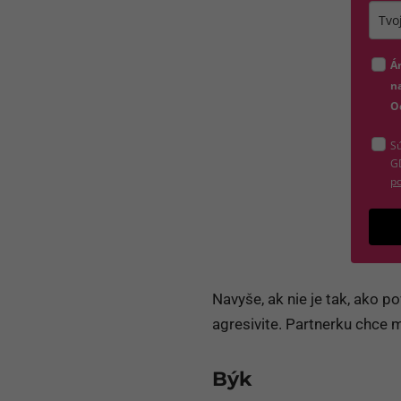
Zada
Á
na
O
Sú
G
po
Navyše, ak nie je tak, ako po
agresivite. Partnerku chce 
Býk