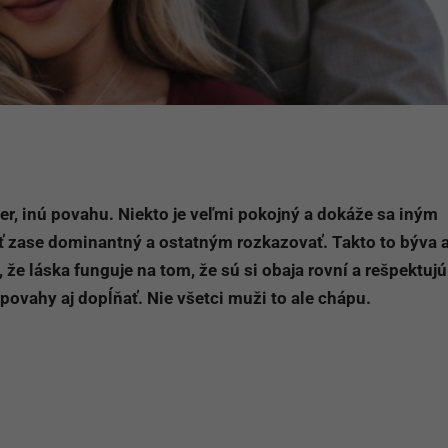
er, inú povahu. Niekto je veľmi pokojný a dokáže sa iným
ť zase dominantný a ostatným rozkazovať. Takto to býva a
 že láska funguje na tom, že sú si obaja rovní a rešpektujú
povahy aj dopĺňať. Nie všetci muži to ale chápu.