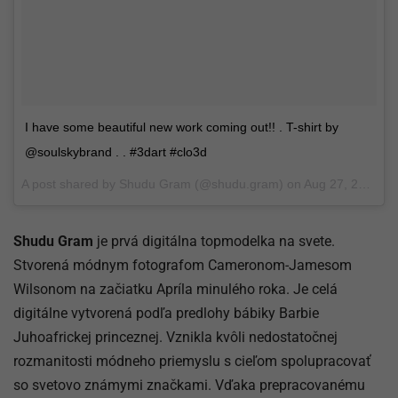
I have some beautiful new work coming out!! . T-shirt by
@soulskybrand . . #3dart #clo3d
A post shared by
Shudu Gram
(@shudu.gram) on
Aug 27, 2017 at 11:07am PDT
Shudu Gram
je prvá digitálna topmodelka na svete.
Stvorená módnym fotografom Cameronom-Jamesom
Wilsonom na začiatku Apríla minulého roka. Je celá
digitálne vytvorená podľa predlohy bábiky Barbie
Juhoafrickej princeznej. Vznikla kvôli nedostatočnej
rozmanitosti módneho priemyslu s cieľom spolupracovať
so svetovo známymi značkami. Vďaka prepracovanému