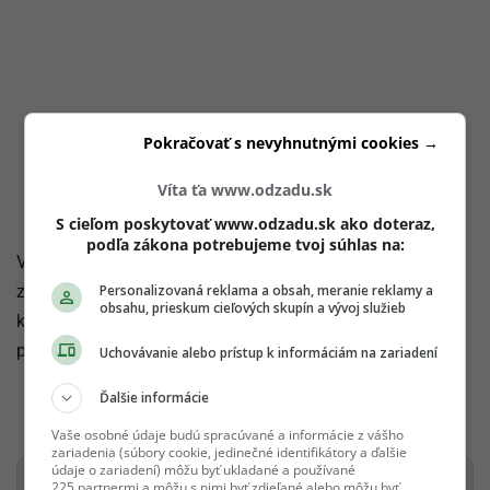
Pokračovať s nevyhnutnými cookies →
Víta ťa www.odzadu.sk
S cieľom poskytovať www.odzadu.sk ako doteraz,
podľa zákona potrebujeme tvoj súhlas na:
V roku 2015
Nicolas Ghesquière
, kreatívny riaditeľ
Personalizovaná reklama a obsah, meranie reklamy a
značky
Louis Vuitton
, milovník počítačových hier a manga
obsahu, prieskum cieľových skupín a vývoj služieb
kultúry, použil Lightning vo svojej jarnej kampani, ktorá
podľa neho vyjadruje novú éru hrdiniek.
Uchovávanie alebo prístup k informáciám na zariadení
Ďalšie informácie
Vaše osobné údaje budú spracúvané a informácie z vášho
zariadenia (súbory cookie, jedinečné identifikátory a ďalšie
údaje o zariadení) môžu byť ukladané a používané
225 partnermi a môžu s nimi byť zdieľané alebo môžu byť