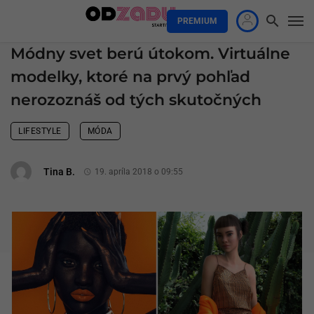
PREMIUM
Módny svet berú útokom. Virtuálne
modelky, ktoré na prvý pohľad
nerozoznáš od tých skutočných
LIFESTYLE
MÓDA
Tina B.
19. apríla 2018 o 09:55