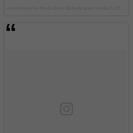
A post shared by
Shudu Gram
(@shudu.gram) on
Mar 3, 2018 at 12:08pm PST