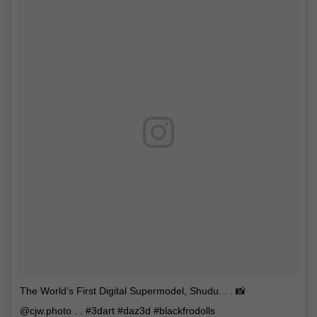
The World’s First Digital Supermodel, Shudu. . . 📸
@cjw.photo . . #3dart #daz3d #blackfrodolls