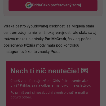
Pridať ako preferovaný zdroj
Odzadu, odkaz sa otvorí v nov
Vďaka pestro vybudovanej osobnosti sa Miquela stala
centrom záujmu nie len širokej verejnosti, ale stala sa aj
múzou make up artistky
Pat McGrath
, čo viac, počas
posledného týždňa módy mala pod kontrolou
instagramové konto značky Prada.
Nech ti nič neutečie! 💌
Chceš vedieť o najnovšom Girls' Point evente ako
prvá? Prihlás sa na odber e-mailových newslettrov.
Po prihlásení si nezabudni skontrolovať e-mail a
potvrď odber.