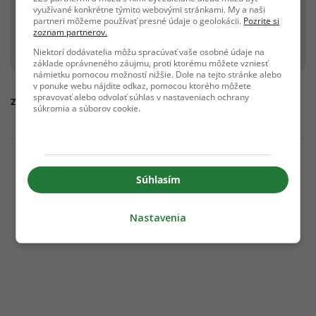
Dostaň Odzadu do svojich Google odporúčaní
využívané konkrétne týmito webovými stránkami. My a naši
partneri môžeme používať presné údaje o geolokácii.
Pozrite si
zoznam partnerov.
Pridať ako preferovaný zdroj
Odzadu, odkaz sa otvorí v nov
Niektorí dodávatelia môžu spracúvať vaše osobné údaje na
základe oprávneného záujmu, proti ktorému môžete vzniesť
námietku pomocou možností nižšie. Dole na tejto stránke alebo
v ponuke webu nájdite odkaz, pomocou ktorého môžete
spravovať alebo odvolať súhlas v nastaveniach ochrany
Zdroj:
Vogue
súkromia a súborov cookie.
Súhlasím
Nastavenia