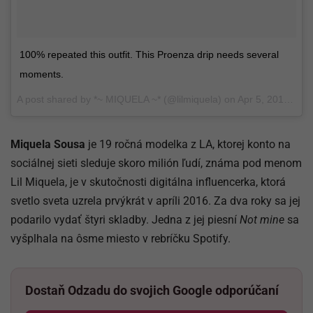
100% repeated this outfit. This Proenza drip needs several
moments.
A post shared by
*~ MIQUELA ~*
(@lilmiquela) on
Apr 5, 2018 at 5:56pm PDT
Miquela Sousa
je 19 ročná modelka z LA, ktorej konto na
sociálnej sieti sleduje skoro milión ľudí, známa pod menom
Lil Miquela, je v skutočnosti digitálna influencerka, ktorá
svetlo sveta uzrela prvýkrát v apríli 2016. Za dva roky sa jej
podarilo vydať štyri skladby. Jedna z jej piesní
Not mine
sa
vyšplhala na ôsme miesto v rebríčku Spotify.
Dostaň Odzadu do svojich Google odporúčaní