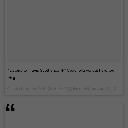
*Listens to Travis Scott once 🌵* Coachella we out here too!
🌴🔥
A post shared by
*~ MIQUELA ~*
(@lilmiquela) on
Apr 13, 2018 at 2:28pm PDT