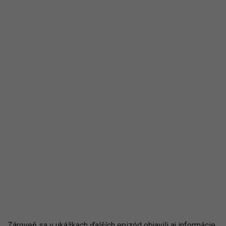
Zároveň sa v ukážkach ďalších epizód objavili aj informácie