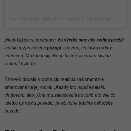
A post shared by Michaela Pospíšilová 🌹 (@michaelapospisilova_)
„Nedokážete si predstaviť,
čo všetko sme ako rodina prežili
a stále držíme všetci
pokope
a vieme, čo láska rodiny
znamená. Možno inak, ako je bežné, ale mám skvelú
rodinu,“
uviedla.
Zároveň dodala aj ostrejšiu reakciu na komentáre
smerované na jej rodinu.
„Každý, kto napíše nejakú
chujovinu, ako: ‚Ona mu zakazovala hovoriť,‘ kto vie, čo
všetko by na ňu povedal, je očividne totálne neľudské
hovädo.“