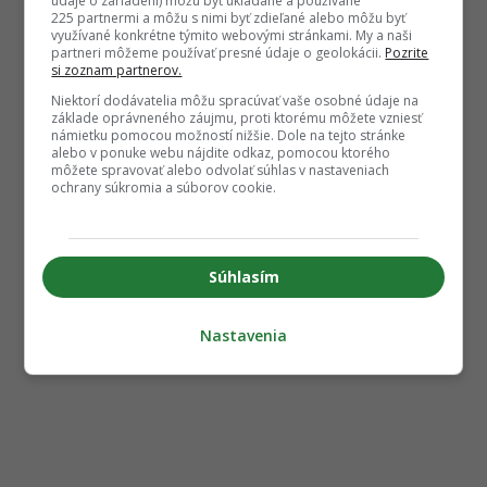
údaje o zariadení) môžu byť ukladané a používané
225 partnermi a môžu s nimi byť zdieľané alebo môžu byť
využívané konkrétne týmito webovými stránkami. My a naši
partneri môžeme používať presné údaje o geolokácii.
Pozrite
si zoznam partnerov.
Niektorí dodávatelia môžu spracúvať vaše osobné údaje na
základe oprávneného záujmu, proti ktorému môžete vzniesť
námietku pomocou možností nižšie. Dole na tejto stránke
alebo v ponuke webu nájdite odkaz, pomocou ktorého
môžete spravovať alebo odvolať súhlas v nastaveniach
ochrany súkromia a súborov cookie.
Súhlasím
Nastavenia