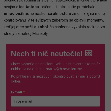
prichádzajú rodinní príslušníci súťažiacich. Michaela privítala
svojho
otca Antona
, pričom ich stretnutie prebiehalo
emocionálne
, no neskôr sa atmosféra zmenila aj na menej
kontrolovanú. V televíznych záberoch sa objavili momenty,
keď jej otec požil
alkohol
, čo následne vyvolalo reakcie zo
strany samotnej Michaely.
Nech ti nič neutečie! 💌
Chceš vedieť o najnovšom Girls' Point evente ako prvá?
Prihlás sa na odber e-mailových newslettrov.
Po prihlásení si nezabudni skontrolovať e-mail a potvrď
odber.
E-mail
*
Zadajte platnú e-mailovú adresu