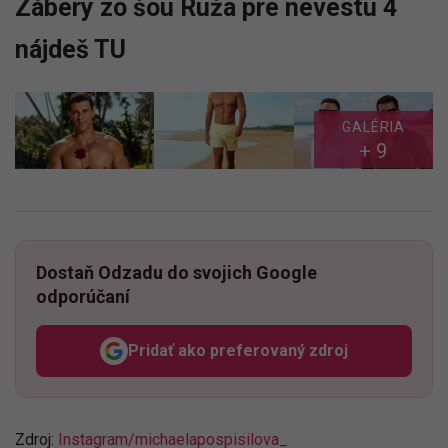
Zábery zo šou Ruža pre nevestu 4
nájdeš TU
GALÉRIA
+ 9
Dostaň Odzadu do svojich Google
odporúčaní
Pridať ako preferovaný zdroj
Odzadu, odkaz sa otvorí v n
Zdroj:
Instagram/
michaelapospisilova_