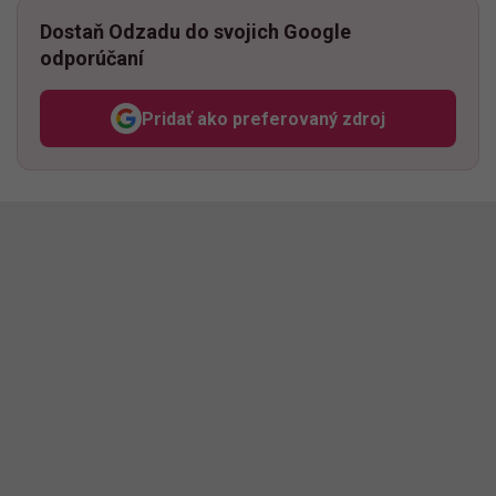
Dostaň Odzadu do svojich Google
odporúčaní
Pridať ako preferovaný zdroj
Odzadu, odkaz sa otvorí v n