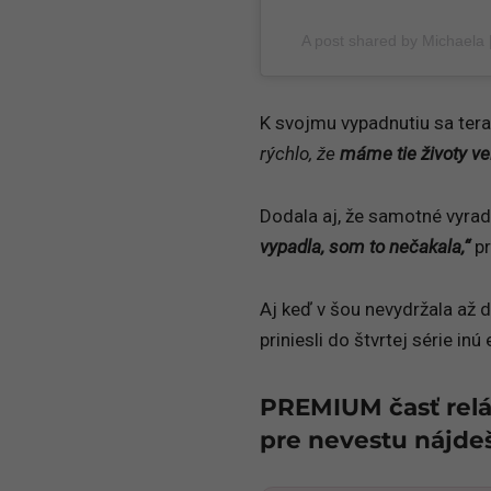
A post shared by Michaela 
K svojmu vypadnutiu sa teraz
rýchlo, že
máme tie životy ve
Dodala aj, že samotné vyrad
vypadla, som to nečakala,“
pr
Aj keď v šou nevydržala až d
priniesli do štvrtej série in
PREMIUM časť relá
pre nevestu nájde