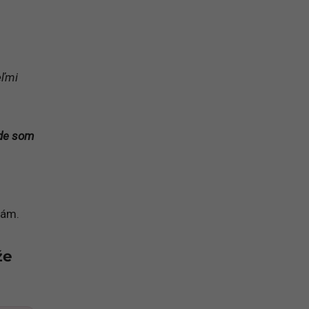
eľmi
kde som
tám.
že