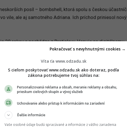
 neskorších posíl – bombshell, ktorá spolu s českou účastní
 vo vile, ale aj samotného Adriana. Ich príchod priniesol nový
ia 20 rokov a pochádza z Bratislavy. Venuje sa digitálnemu
Pokračovať s nevyhnutnými cookies →
 pracovať na diaľku. Už
niekoľko rokov žije na Bali
, ktoré si
očas prvej návštevy pred rokmi.
Víta ťa www.odzadu.sk
S cieľom poskytovať www.odzadu.sk ako doteraz, podľa
 cestovaním, slobodou a prácou odkiaľkoľvek patril medzi vec
zákona potrebujeme tvoj súhlas na:
a, ktorý dlhodobo žije a pracuje v Dubaji.
Personalizovaná reklama a obsah, meranie reklamy a obsahu,
prieskum cieľových skupín a vývoj služieb
pre nevestu
bola Mišel 5 rokov single.
Sama uviedla, že ma
Uchovávanie alebo prístup k informáciám na zariadení
zťahov a obdobie bez partnera využila aj na
spoznávanie sa
odľa vlastných slov kladie dôraz najmä na charakter, dôveru a
Ďalšie informácie
tný čas.
Vaše osobné údaje budú spracúvané a informácie z vášho zariadenia