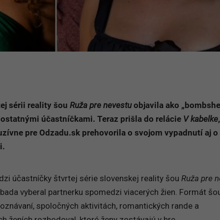
j sérii reality šou
Ruža pre nevestu
objavila ako „bombshel
ostatnými účastníčkami. Teraz prišla do relácie
V kabelke
zívne pre Odzadu.sk prehovorila o svojom vypadnutí aj o
i.
zi účastníčky štvrtej série slovenskej reality šou
Ruža pre n
habada vyberal partnerku spomedzi viacerých žien. Formát šo
znávaní, spoločných aktivitách, romantických rande a
h ženích rozhodoval, ktoré ženy zostávajú v hre.