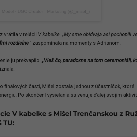
| Model · UGC Creator · Marketing (@_misel_)
 vrátila v relácii
V kabelke
.
„My sme obidvaja asi pochopili v
ľmi rozdielne
,“
zaspomínala na momenty s Adrianom.
enie ju prekvapilo.
„Vieš čo, paradoxne na tom ceremoniáli, 
iznala.
o finálových častí, Mišel zostala jednou z účastníčok, ktoré
ú energiu. Po skončení vysielania sa venuje ďalej svojim aktivi
cie V kabelke s Mišel Trenčanskou z Ru
š TU: