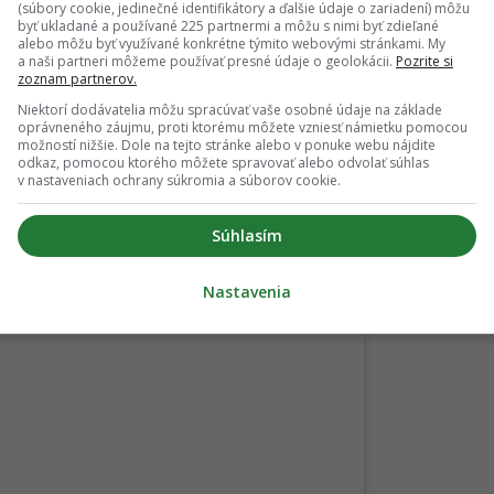
(súbory cookie, jedinečné identifikátory a ďalšie údaje o zariadení) môžu
byť ukladané a používané 225 partnermi a môžu s nimi byť zdieľané
lne odlišne
alebo môžu byť využívané konkrétne týmito webovými stránkami. My
a naši partneri môžeme používať presné údaje o geolokácii.
Pozrite si
zoznam partnerov.
alo, že práve rozdielne životné nastavenie môže byť medzi ňo
Niektorí dodávatelia môžu spracúvať vaše osobné údaje na základe
oprávneného záujmu, proti ktorému môžete vzniesť námietku pomocou
dzi nimi prebehlo spoznávanie, ich predstavy o živote boli
možností nižšie. Dole na tejto stránke alebo v ponuke webu nájdite
odkaz, pomocou ktorého môžete spravovať alebo odvolať súhlas
v nastaveniach ochrany súkromia a súborov cookie.
Súhlasím
Nastavenia