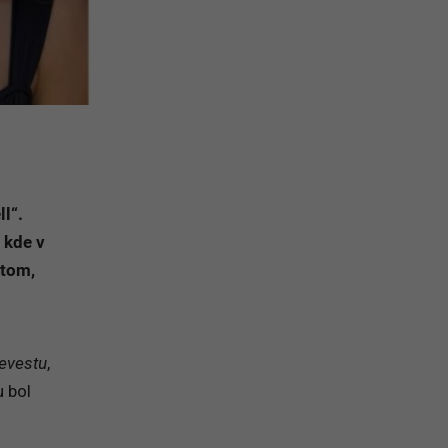
l“.
, kde v
 tom,
evestu
,
u bol