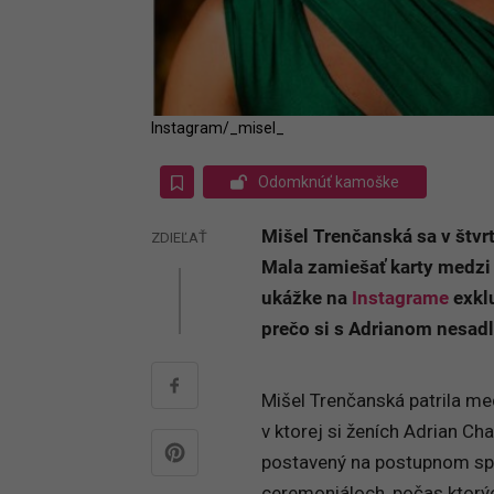
Instagram/_misel_
Odomknúť kamoške
Mišel Trenčanská sa v štvrte
ZDIEĽAŤ
Mala zamiešať karty medzi 
ukážke na
Instagrame
exklu
prečo si s Adrianom nesadl
Mišel Trenčanská patrila med
v ktorej si ženích Adrian C
postavený na postupnom spo
ceremoniáloch, počas ktorýc