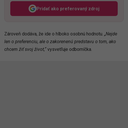
Pridať ako preferovaný zdroj
Odzadu, odkaz sa otvorí v n
Zároveň dodáva, že ide o hlboko osobnú hodnotu.
„Nejde
len o preferenciu, ale o zakorenenú predstavu o tom, ako
chcem žiť svoj život,“
vysvetľuje odborníčka.