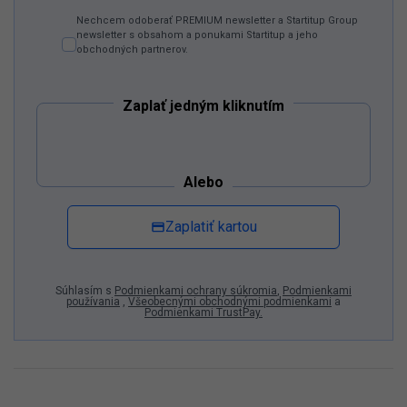
Nechcem odoberať PREMIUM newsletter a Startitup Group
newsletter s obsahom a ponukami Startitup a jeho
obchodných partnerov.
Zaplať jedným kliknutím
Alebo
Zaplatiť kartou
Súhlasím s
Podmienkami ochrany súkromia
,
Podmienkami
používania
,
Všeobecnými obchodnými podmienkami
a
Podmienkami TrustPay.