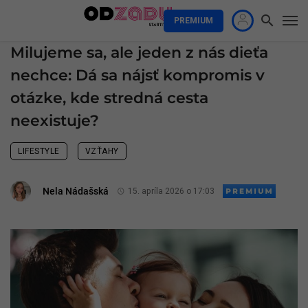
PREMIUM
Milujeme sa, ale jeden z nás dieťa
nechce: Dá sa nájsť kompromis v
otázke, kde stredná cesta
neexistuje?
LIFESTYLE
VZŤAHY
Nela Nádašská
15. apríla 2026 o 17:03