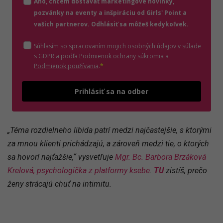
Áno, chcem dostávať marketingové novinky,
pozvánky na eventy a inšpiráciu od Girls' Point a
vašich partnerov. Odhlásiť sa môžeš kedykoľvek.
Súhlasím so spracovaním mojich osobných údajov v súlade
(otvorí sa v novom o
s GDPR a podľa
Podmienok ochrany súkromia
a
(otvorí sa v novom okne)
Podmienok používania
.
*
Odošle
Prihlásiť sa na odber
„Téma rozdielneho libida patrí medzi najčastejšie, s ktorými
za mnou klienti prichádzajú, a zároveň medzi tie, o ktorých
sa hovorí najťažšie,“ vysvetľuje
Mgr. Bc. Barbora Brzáková
Krelová, psychologička z platformy ksebe
.
TU
zistíš, prečo
ženy strácajú chuť na intimitu.