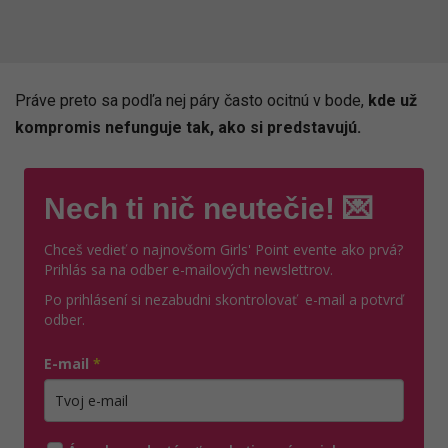
Práve preto sa podľa nej páry často ocitnú v bode,
kde už
kompromis nefunguje tak, ako si predstavujú.
Nech ti nič neutečie! 💌
Chceš vedieť o najnovšom Girls' Point evente ako prvá?
Prihlás sa na odber e-mailových newslettrov.
Po prihlásení si nezabudni skontrolovať e-mail a potvrď
odber.
E-mail
*
Zadajte platnú e-mailovú adresu