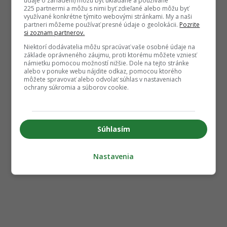
údaje o zariadení) môžu byť ukladané a používané
225 partnermi a môžu s nimi byť zdieľané alebo môžu byť
využívané konkrétne týmito webovými stránkami. My a naši
partneri môžeme používať presné údaje o geolokácii.
Pozrite
si zoznam partnerov.
Niektorí dodávatelia môžu spracúvať vaše osobné údaje na
základe oprávneného záujmu, proti ktorému môžete vzniesť
námietku pomocou možností nižšie. Dole na tejto stránke
alebo v ponuke webu nájdite odkaz, pomocou ktorého
môžete spravovať alebo odvolať súhlas v nastaveniach
ochrany súkromia a súborov cookie.
Súhlasím
Nastavenia