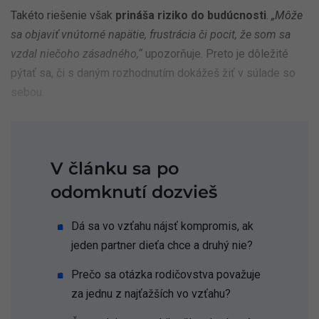
Takéto riešenie však
prináša riziko do budúcnosti
.
„Môže
sa objaviť vnútorné napätie, frustrácia či pocit, že som sa
vzdal niečoho zásadného,“
upozorňuje. Preto je dôležité
pýtať sa, či s daným rozhodnutím dokážeš žiť v súlade so
sebou.
V článku sa po
odomknutí dozvieš
Dá sa vo vzťahu nájsť kompromis, ak
jeden partner dieťa chce a druhý nie?
Prečo sa otázka rodičovstva považuje
za jednu z najťažších vo vzťahu?