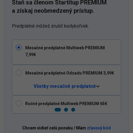
Staň sa členom Startitup PREMIUM
a získaj neobmedzený prístup.
Predplatné môžeš zrušiť kedykoľvek.
Mesačné predplatné Multiweb PREMIUM
7,99€
Mesačné predplatné Odzadu PREMIUM 3,99€
Všetky mesačné predplatné
Ročné predplatné Multiweb PREMIUM 65€
Dostaň Odzadu do svojich Google odporúčaní
Pridať ako preferovaný zdroj
Odzadu, odkaz sa otvorí v novom okne
Chcem vidieť celú ponuku / Mám
zľavový kód