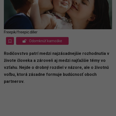
Freepik/freepic.diller
Odomknúť kamoške
Rodičovstvo patrí medzi najzásadnejšie rozhodnutia v
živote človeka a zároveň aj medzi najťažšie témy vo
vzťahu. Nejde o drobný rozdiel v názore, ale o životnú
voľbu, ktorá zásadne formuje budúcnosť oboch
partnerov.