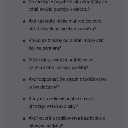
Čo sa deje v psychike človeka, ktorý sa
vzdá svojho postoja k dieťaťu?
Aké následky môže mať rodičovstvo,
ak ho človek nechcel od začiatku?
Prečo sa z túžby po dieťati môže stať
tlak na partnera?
Môže dieťa vyriešiť problémy vo
vzťahu alebo ich skôr prehĺbi?
Ako rozpoznať, že strach z rodičovstva
je len dočasný?
Kedy už rozdielny pohľad na deti
ohrozuje vzťah ako taký?
Ako hovoriť o rodičovstve bez hádok a
citového nátlaku?