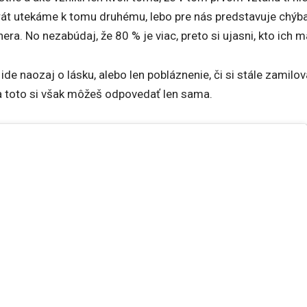
rát utekáme k tomu druhému, lebo pre nás predstavuje chýb
ra. No nezabúdaj, že 80 % je viac, preto si ujasni, kto ich m
i ide naozaj o lásku, alebo len pobláznenie, či si stále zamilov
 Na toto si však môžeš odpovedať len sama.