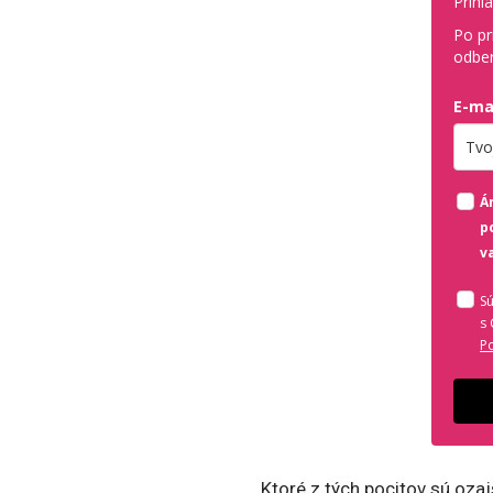
Prihl
Po pr
odber
E-ma
Zada
Á
p
v
S
s
P
Ktoré z tých pocitov sú ozaj