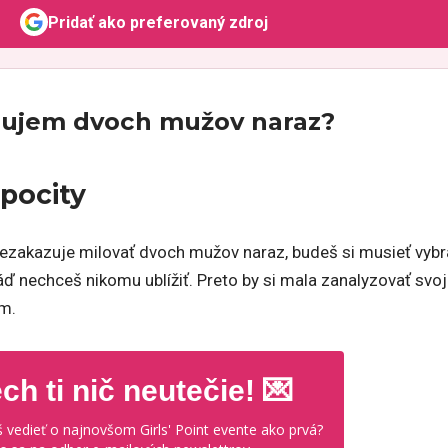
Pridať ako preferovaný zdroj
Odzadu, odkaz sa otvorí v novom okne
ilujem dvoch mužov naraz?
 pocity
 nezakazuje milovať dvoch mužov naraz, budeš si musieť vybr
áď nechceš nikomu ublížiť. Preto by si mala zanalyzovať svo
ým.
ch ti nič neutečie! 💌
 vedieť o najnovšom Girls' Point evente ako prvá?