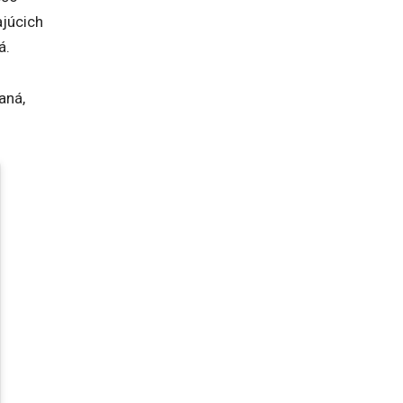
ajúcich
á.
aná,