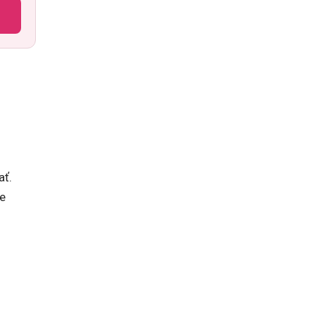
ať.
je