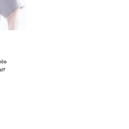
ečo
si?