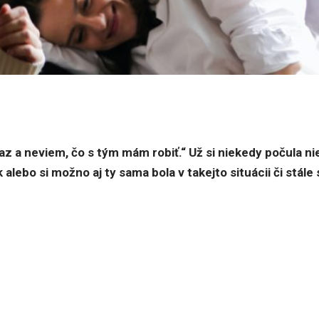
z a neviem, čo s tým mám robiť.“ Už si niekedy počula ni
alebo si možno aj ty sama bola v takejto situácii či stále 