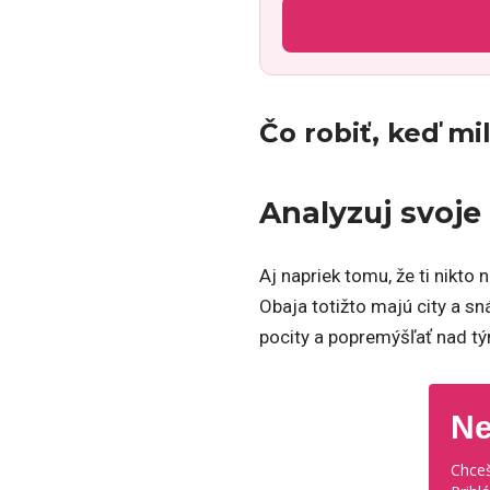
Čo robiť, keď m
Analyzuj svoje
Aj napriek tomu, že ti nikto
Obaja totižto majú city a sn
pocity a popremýšľať nad t
Ne
Chceš