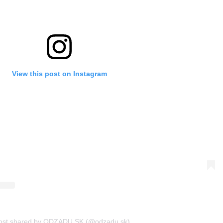
View this post on Instagram
ost shared by ODZADU SK (@odzadu.sk)