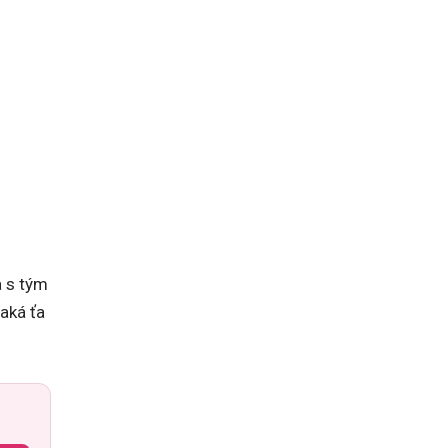
a s tým
čaká ťa