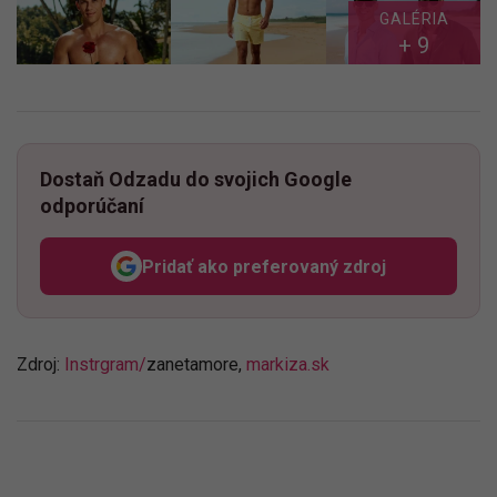
GALÉRIA
+ 9
Dostaň Odzadu do svojich Google
odporúčaní
Pridať ako preferovaný zdroj
Odzadu, odkaz sa otvorí v n
Zdroj:
Instrgram/
zanetamore,
markiza.sk