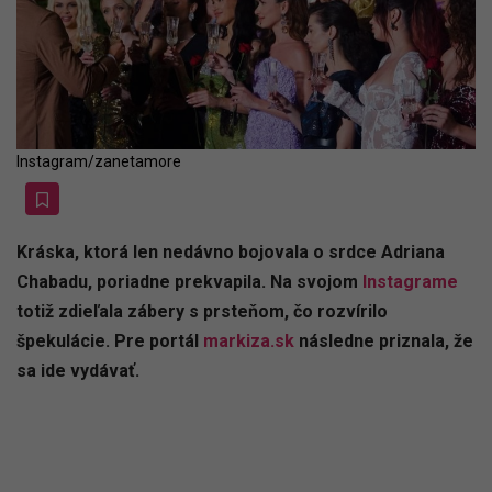
Instagram/zanetamore
Kráska, ktorá len nedávno bojovala o srdce Adriana
Chabadu, poriadne prekvapila. Na svojom
Instagrame
totiž zdieľala zábery s prsteňom, čo rozvírilo
špekulácie. Pre portál
markiza.sk
následne priznala, že
sa ide vydávať.