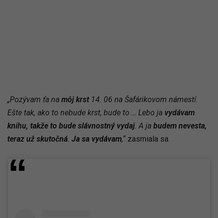
„Pozývam ťa na
môj krst
14. 06 na Šafárikovom námestí.
Ešte tak, ako to nebude krst, bude to … Lebo ja
vydávam
knihu, takže to bude slávnostný vydaj
. A ja
budem nevesta,
teraz už skutočná
.
Ja sa vydávam
,“
zasmiala sa.