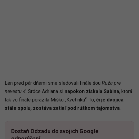
Len pred pár dňami sme sledovali finále šou
Ruža pre
nevestu 4
. Srdce Adriana si
napokon získala Sabina
, ktorá
tak vo finále porazila Mišku „Kvetinku“. To,
či je dvojica
stále spolu, zostáva zatiaľ pod rúškom tajomstva
.
Dostaň Odzadu do svojich Google
odporúčaní