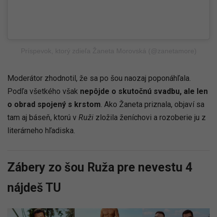
Príspevok, ktorý zdieľa Žaneta Morovská (@zanetamore)
Moderátor zhodnotil, že sa po šou naozaj poponáhľala.
Podľa všetkého však
nepôjde o skutočnú svadbu, ale len
o obrad spojený s krstom
. Ako Žaneta priznala, objaví sa
tam aj báseň, ktorú v
Ruži
zložila ženíchovi a rozoberie ju z
literárneho hľadiska.
Zábery zo šou Ruža pre nevestu 4
nájdeš TU