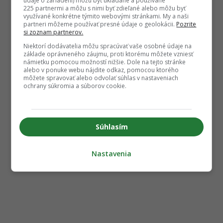
údaje o zariadení) môžu byť ukladané a používané
225 partnermi a môžu s nimi byť zdieľané alebo môžu byť
využívané konkrétne týmito webovými stránkami. My a naši
partneri môžeme používať presné údaje o geolokácii.
Pozrite
si zoznam partnerov.
Niektorí dodávatelia môžu spracúvať vaše osobné údaje na
základe oprávneného záujmu, proti ktorému môžete vzniesť
námietku pomocou možností nižšie. Dole na tejto stránke
alebo v ponuke webu nájdite odkaz, pomocou ktorého
môžete spravovať alebo odvolať súhlas v nastaveniach
ochrany súkromia a súborov cookie.
Súhlasím
Nastavenia