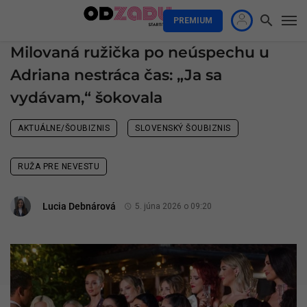
PREMIUM
Milovaná ružička po neúspechu u
Adriana nestráca čas: „Ja sa
vydávam,“ šokovala
AKTUÁLNE/ŠOUBIZNIS
SLOVENSKÝ ŠOUBIZNIS
RUŽA PRE NEVESTU
Lucia Debnárová
5. júna 2026 o 09:20