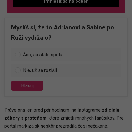
Prihlásiť sa na odber
Myslíš si, že to Adrianovi a Sabine po
Ruži vydržalo?
Áno, sú stale spolu
Nie, už sa rozišli
Hlasuj
Práve ona len pred pár hodinami na Instagrame
zdieľala
zábery s prsteňom
, ktoré zmiatli mnohých fanúšikov. Pre
portál markiza.sk neskôr prezradila čosi nečakané.