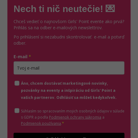
Nech ti nič neutečie! 💌
Chceš vedieť o najnovšom Girls' Point evente ako prvá?
Prihlás sa na odber e-mailových newslettrov.
Po prihlásení si nezabudni skontrolovať e-mail a potvrď
odber.
E-mail
*
Zadajte platnú e-mailovú adresu
Áno, chcem dostávať marketingové novinky,
pozvánky na eventy a inšpiráciu od Girls' Point a
vašich partnerov. Odhlásiť sa môžeš kedykoľvek.
Súhlasím so spracovaním mojich osobných údajov v súlade
(otvorí sa v novom o
s GDPR a podľa
Podmienok ochrany súkromia
a
(otvorí sa v novom okne)
Podmienok používania
.
*
Odošle