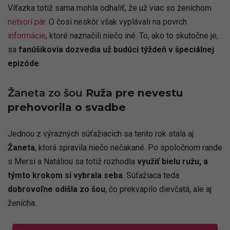
Víťazka totiž sama mohla odhaliť, že už viac so ženíchom
netvorí pár
. O čosi neskôr však vyplávali na povrch
informácie
, ktoré naznačili niečo iné. To, ako to skutočne je,
sa
fanúšikovia dozvedia už budúci týždeň v špeciálnej
epizóde
.
Žaneta zo šou
Ruža pre nevestu
prehovorila o svadbe
Jednou z výrazných súťažiacich sa tento rok stala aj
Žaneta
, ktorá spravila niečo nečakané. Po spoločnom rande
s Mersi a Natáliou sa totiž rozhodla
využiť bielu ružu, a
týmto krokom si vybrala seba
. Súťažiaca teda
dobrovoľne odišla zo šou
, čo prekvapilo dievčatá, ale aj
ženícha.