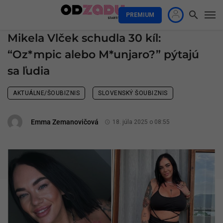
PREMIUM
Mikela Vlček schudla 30 kíl:
“Oz*mpic alebo M*unjaro?” pýtajú
sa ľudia
AKTUÁLNE/ŠOUBIZNIS
SLOVENSKÝ ŠOUBIZNIS
Emma Zemanovičová
18. júla 2025 o 08:55