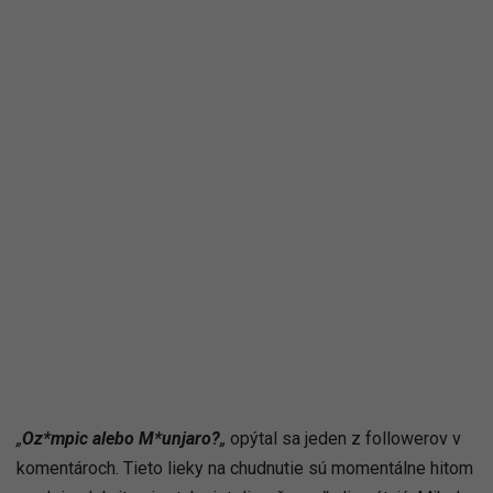
„
Oz*mpic alebo M*unjaro?
„
opýtal sa jeden z followerov v
komentároch. Tieto lieky na chudnutie sú momentálne hitom