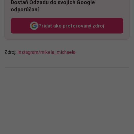
Dostaň Odzadu do svojich Google
odporúčaní
Pridať ako preferovaný zdroj
Odzadu, odkaz sa otvorí v n
Zdroj:
Instagram/mikela_michaela