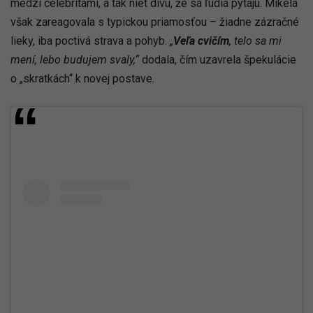
medzi celebritami, a tak niet divu, že sa ľudia pýtajú. Mikela
však zareagovala s typickou priamosťou – žiadne zázračné
lieky, iba poctivá strava a pohyb.
„
Veľa cvičím
, telo sa mi
mení, lebo budujem svaly,“
dodala, čím uzavrela špekulácie
o „skratkách“ k novej postave.