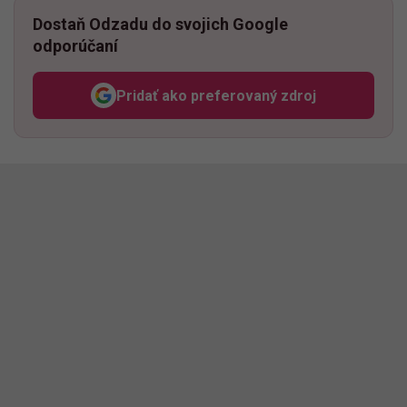
Dostaň Odzadu do svojich Google
odporúčaní
Pridať ako preferovaný zdroj
Odzadu, odkaz sa otvorí v n