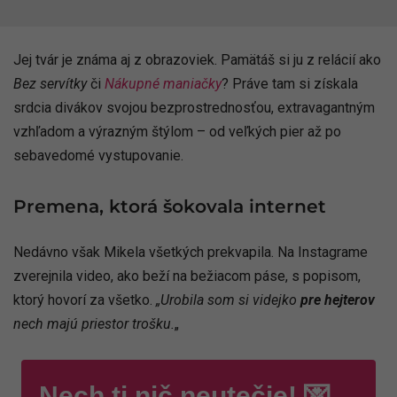
Jej tvár je známa aj z obrazoviek. Pamätáš si ju z relácií ako
Bez servítky
či
Nákupné maniačky
? Práve tam si získala
srdcia divákov svojou bezprostrednosťou, extravagantným
vzhľadom a výrazným štýlom – od veľkých pier až po
sebavedomé vystupovanie.
Premena, ktorá šokovala internet
Nedávno však Mikela všetkých prekvapila. Na Instagrame
zverejnila video, ako beží na bežiacom páse, s popisom,
ktorý hovorí za všetko.
„Urobila som si videjko
pre hejterov
nech majú priestor trošku.
„
Nech ti nič neutečie! 💌