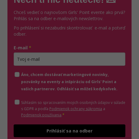
Chceš vedieť o najnovšom Girls' Point evente ako prvá?
Prihlás sa na odber e-mailových newslettrov.
Po prihlásení si nezabudni skontrolovať e-mail a potvrď
odber.
E-mail
*
Zadajte platnú e-mailovú adresu
Áno, chcem dostávať marketingové novinky,
pozvánky na eventy a inšpiráciu od Girls' Point a
vašich partnerov. Odhlásiť sa môžeš kedykoľvek.
Súhlasím so spracovaním mojich osobných údajov v súlade
(otvorí sa v novom o
s GDPR a podľa
Podmienok ochrany súkromia
a
(otvorí sa v novom okne)
Podmienok používania
.
*
Odošle
Prihlásiť sa na odber