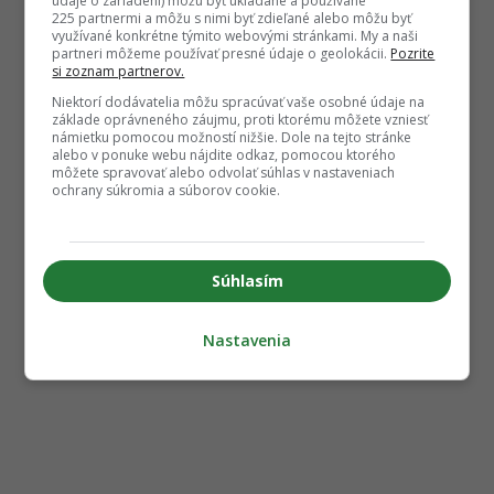
údaje o zariadení) môžu byť ukladané a používané
225 partnermi a môžu s nimi byť zdieľané alebo môžu byť
využívané konkrétne týmito webovými stránkami. My a naši
partneri môžeme používať presné údaje o geolokácii.
Pozrite
si zoznam partnerov.
Niektorí dodávatelia môžu spracúvať vaše osobné údaje na
základe oprávneného záujmu, proti ktorému môžete vzniesť
námietku pomocou možností nižšie. Dole na tejto stránke
alebo v ponuke webu nájdite odkaz, pomocou ktorého
môžete spravovať alebo odvolať súhlas v nastaveniach
ochrany súkromia a súborov cookie.
Súhlasím
Nastavenia