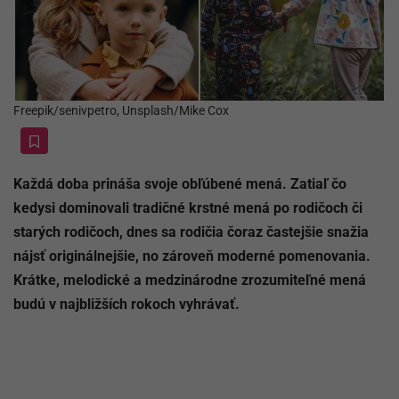
Freepik/senivpetro, Unsplash/Mike Cox
Každá doba prináša svoje obľúbené mená. Zatiaľ čo
kedysi dominovali tradičné krstné mená po rodičoch či
starých rodičoch, dnes sa rodičia čoraz častejšie snažia
nájsť originálnejšie, no zároveň moderné pomenovania.
Krátke, melodické a medzinárodne zrozumiteľné mená
budú v najbližších rokoch vyhrávať.