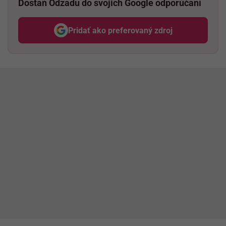
Dostaň Odzadu do svojich Google odporúčaní
Pridať ako preferovaný zdroj
Odzadu, odkaz sa otvorí v nov