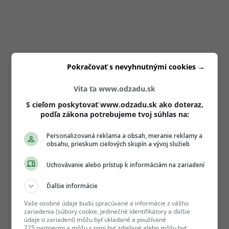
Pokračovať s nevyhnutnými cookies →
Víta ťa www.odzadu.sk
S cieľom poskytovať www.odzadu.sk ako doteraz,
podľa zákona potrebujeme tvoj súhlas na:
Personalizovaná reklama a obsah, meranie reklamy a
obsahu, prieskum cieľových skupín a vývoj služieb
Uchovávanie alebo prístup k informáciám na zariadení
Ďalšie informácie
Vaše osobné údaje budú spracúvané a informácie z vášho
zariadenia (súbory cookie, jedinečné identifikátory a ďalšie
údaje o zariadení) môžu byť ukladané a používané
225 partnermi a môžu s nimi byť zdieľané alebo môžu byť