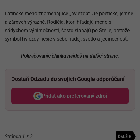
Latinské meno znamenajúce „hviezda“. Je poetické, jemné
a zároveň výrazné. Rodičia, ktorí hľadajú meno s
nádychom výnimočnosti, často siahajú po Stelle, pretože
symbol hviezdy nesie v sebe nádej, svetlo a jedinečnosť.
Pokračovanie článku nájdeš na ďalšej strane.
Dostaň Odzadu do svojich Google odporúčaní
Pridať ako preferovaný zdroj
Odzadu, odkaz sa otvorí v nov
Stránka
1
z 2
ĎALŠIE