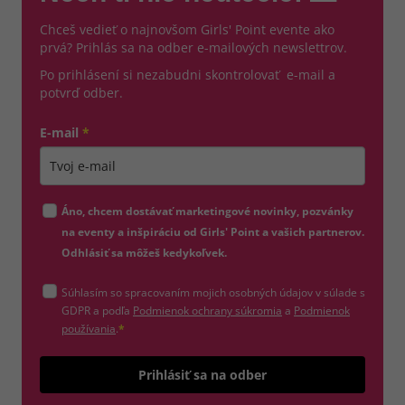
Chceš vedieť o najnovšom Girls' Point evente ako
prvá? Prihlás sa na odber e-mailových newslettrov.
Po prihlásení si nezabudni skontrolovať e-mail a
potvrď odber.
E-mail
*
Zadajte platnú e-mailovú adresu
Áno, chcem dostávať marketingové novinky, pozvánky
na eventy a inšpiráciu od Girls' Point a vašich partnerov.
Odhlásiť sa môžeš kedykoľvek.
Súhlasím so spracovaním mojich osobných údajov v súlade s
(otvorí sa v novom okne)
GDPR a podľa
Podmienok ochrany súkromia
a
Podmienok
(otvorí sa v novom okne)
používania
.
*
Odošle
Prihlásiť sa na odber