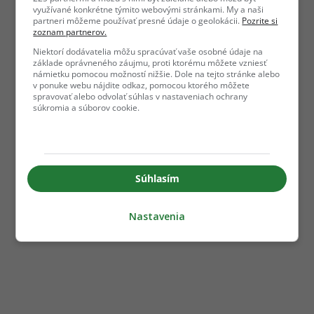
využívané konkrétne týmito webovými stránkami. My a naši
partneri môžeme používať presné údaje o geolokácii.
Pozrite si
zoznam partnerov.
Niektorí dodávatelia môžu spracúvať vaše osobné údaje na
základe oprávneného záujmu, proti ktorému môžete vzniesť
námietku pomocou možností nižšie. Dole na tejto stránke alebo
v ponuke webu nájdite odkaz, pomocou ktorého môžete
spravovať alebo odvolať súhlas v nastaveniach ochrany
súkromia a súborov cookie.
Súhlasím
Nastavenia