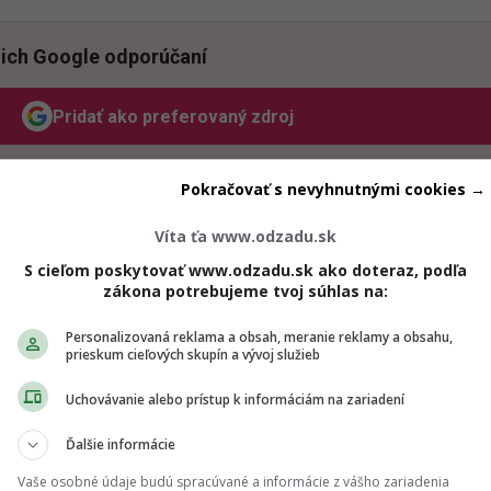
ich Google odporúčaní
Pridať ako preferovaný zdroj
Odzadu, odkaz sa otvorí v novom okne
Pokračovať s nevyhnutnými cookies →
na svedomí aj zopár škandálov, ktoré sa odohrali minulý ro
Víta ťa www.odzadu.sk
viacero
spoluprác
. Prebiehali aj
súdne pojednávania
a známi
S cieľom poskytovať www.odzadu.sk ako doteraz, podľa
raji
rozvodu
. Práve za toto všetko si dokonca vyslúžili „titul
zákona potrebujeme tvoj súhlas na:
Personalizovaná reklama a obsah, meranie reklamy a obsahu,
prieskum cieľových skupín a vývoj služieb
Uchovávanie alebo prístup k informáciám na zariadení
Ďalšie informácie
Vaše osobné údaje budú spracúvané a informácie z vášho zariadenia