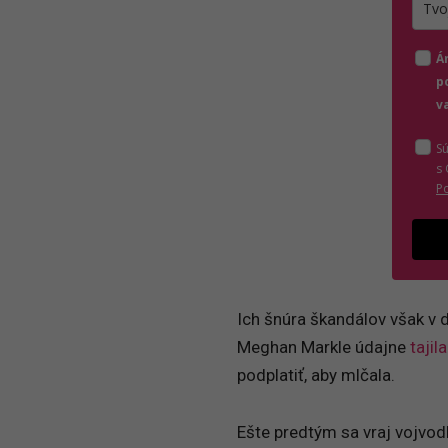
Zada
Á
p
v
S
s
P
Ich šnúra škandálov však v d
Meghan Markle údajne
tajila
podplatiť, aby mlčala.
Ešte predtým sa vraj vojvo