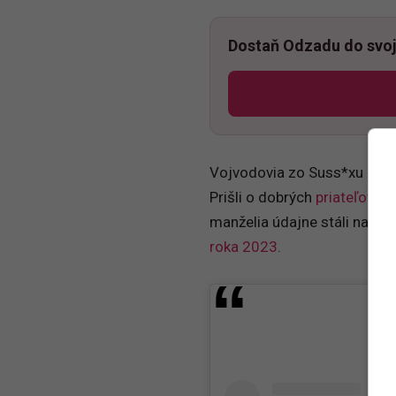
Dostaň Odzadu do svoj
Vojvodovia zo Suss*xu majú 
Prišli o dobrých
priateľov
a 
manželia údajne stáli na pok
roka 2023
.