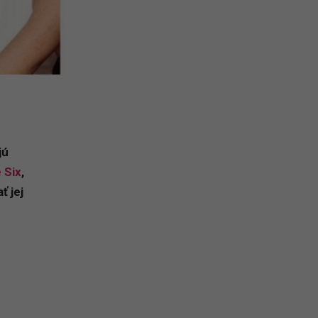
jú
 Six
,
ť jej