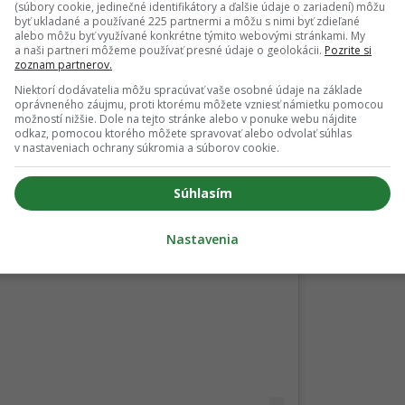
(súbory cookie, jedinečné identifikátory a ďalšie údaje o zariadení) môžu
byť ukladané a používané 225 partnermi a môžu s nimi byť zdieľané
alebo môžu byť využívané konkrétne týmito webovými stránkami. My
a naši partneri môžeme používať presné údaje o geolokácii.
Pozrite si
zoznam partnerov.
Niektorí dodávatelia môžu spracúvať vaše osobné údaje na základe
oprávneného záujmu, proti ktorému môžete vzniesť námietku pomocou
možností nižšie. Dole na tejto stránke alebo v ponuke webu nájdite
odkaz, pomocou ktorého môžete spravovať alebo odvolať súhlas
v nastaveniach ochrany súkromia a súborov cookie.
Súhlasím
Nastavenia
 Instagrame