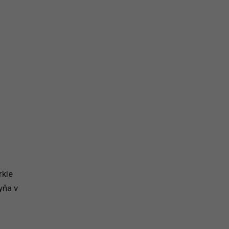
rkle
yňa v