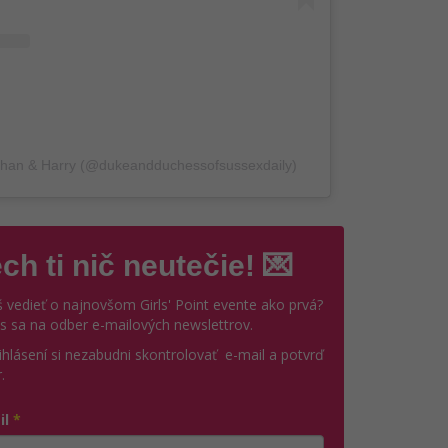
eghan & Harry (@dukeandduchessofsussexdaily)
ch ti nič neutečie! 💌
 vedieť o najnovšom Girls' Point evente ako prvá?
ás sa na odber e-mailových newslettrov.
ihlásení si nezabudni skontrolovať e-mail a potvrď
.
il
*