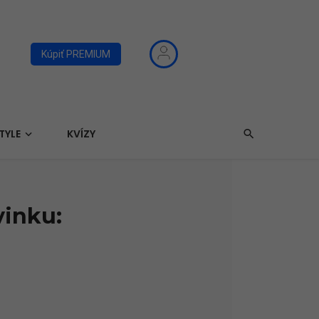
Kúpiť PREMIUM
TYLE
KVÍZY
vinku: