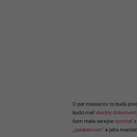
O pár mesiacov to budú pres
budú mať
vlastný dokumentá
ňom mala verejne
vysmiať
z
„uplakancom“
a jeho manžel