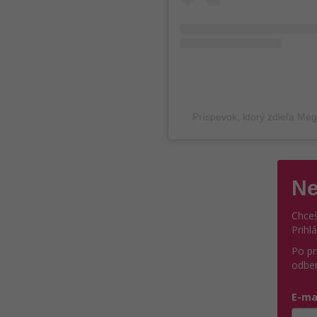
Príspevok, ktorý zdieľa M
Ne
Chceš
Prihl
Po pr
odber
E-ma