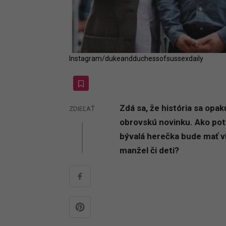
Instagram/dukeandduchessofsussexdaily
Zdá sa, že história sa opa
ZDIEĽAŤ
obrovskú novinku. Ako potv
bývalá herečka bude mať vl
manžel či deti?