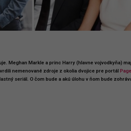
kuje. Meghan Markle a princ Harry (hlavne vojvodkyňa) ma
rdili nemenované zdroje z okolia dvojice pre portál
Page
astný seriál. O čom bude a akú úlohu v ňom bude zohráva