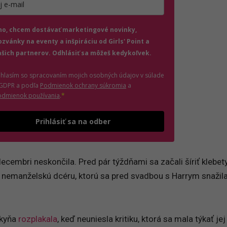
jte platnú e-mailovú adresu
no, chcem dostávať marketingové novinky,
ozvánky na eventy a inšpiráciu od Girls' Point a
ašich partnerov. Odhlásiť sa môžeš kedykoľvek.
úhlasím so spracovaním mojich osobných údajov v súlade
(otvorí sa v novom okne)
 GDPR a podľa
Podmienok ochrany súkromia
a
(otvorí sa v novom okne)
odmienok používania
.
*
Odošle formulár 
Prihlásiť sa na odber
ecembri neskončila. Pred pár týždňami sa začali šíriť klebety
nemanželskú dcéru, ktorú sa pred svadbou s Harrym snažil
dkyňa
rozplakala
, keď neuniesla kritiku, ktorá sa mala týkať je