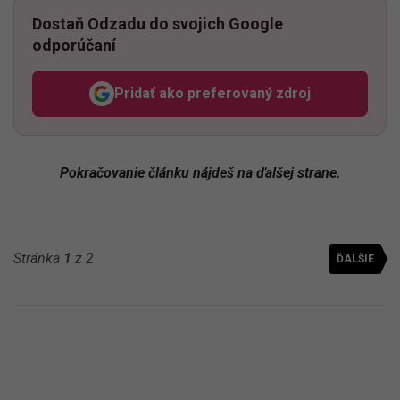
Dostaň Odzadu do svojich Google
odporúčaní
Pridať ako preferovaný zdroj
Odzadu, odkaz sa otvorí v n
Pokračovanie článku nájdeš na ďalšej strane.
Stránka
1
z 2
ĎALŠIE