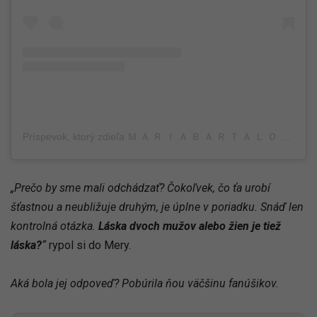
Príspevok, ktorý zdieľa Ｍ Ａ Ｒ Ｉ Ａ Ｂ Ａ Ｒ Ｔ Ａ Ｌ Ｏ Ｓ (@maria.bartalos)
„Prečo by sme mali odchádzať? Čokoľvek, čo ťa urobí
šťastnou a neubližuje druhým, je úplne v poriadku. Snáď len
kontrolná otázka.
Láska dvoch mužov alebo žien je tiež
láska?
“
rypol si do Mery.
Aká bola jej odpoveď? Pobúrila ňou väčšinu fanúšikov.