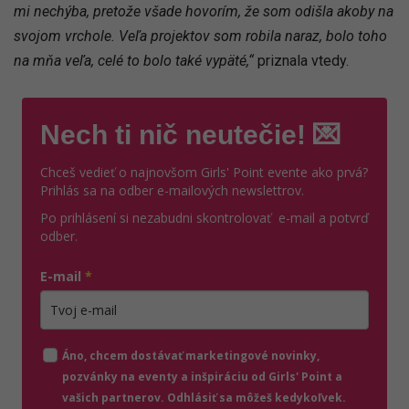
mi nechýba, pretože všade hovorím, že som odišla akoby na
svojom vrchole. Veľa projektov som robila naraz, bolo toho
na mňa veľa, celé to bolo také vypäté,“
priznala vtedy.
Nech ti nič neutečie! 💌
Chceš vedieť o najnovšom Girls' Point evente ako prvá?
Prihlás sa na odber e-mailových newslettrov.
Po prihlásení si nezabudni skontrolovať e-mail a potvrď
odber.
E-mail
*
Zadajte platnú e-mailovú adresu
Áno, chcem dostávať marketingové novinky,
pozvánky na eventy a inšpiráciu od Girls' Point a
vašich partnerov. Odhlásiť sa môžeš kedykoľvek.