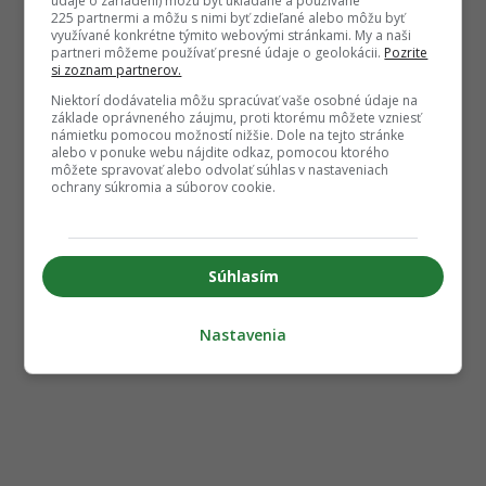
údaje o zariadení) môžu byť ukladané a používané
225 partnermi a môžu s nimi byť zdieľané alebo môžu byť
využívané konkrétne týmito webovými stránkami. My a naši
partneri môžeme používať presné údaje o geolokácii.
Pozrite
si zoznam partnerov.
Niektorí dodávatelia môžu spracúvať vaše osobné údaje na
základe oprávneného záujmu, proti ktorému môžete vzniesť
námietku pomocou možností nižšie. Dole na tejto stránke
alebo v ponuke webu nájdite odkaz, pomocou ktorého
môžete spravovať alebo odvolať súhlas v nastaveniach
ochrany súkromia a súborov cookie.
Súhlasím
Nastavenia