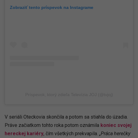
Zobraziť tento príspevok na Instagrame
Príspevok, ktorý zdieľa Televízia JOJ (@tvjoj)
V seriáli Oteckovia skončila a potom sa stiahla do úzadia.
Práve začiatkom tohto roka potom oznámila
koniec svojej
hereckej kariéry
, čím všetkých prekvapila.
„Práca herečky