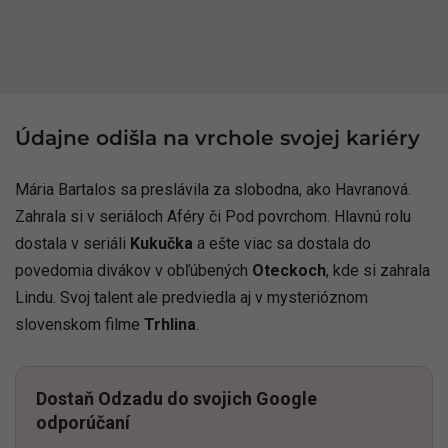
Údajne odišla na vrchole svojej kariéry
Mária Bartalos sa preslávila za slobodna, ako Havranová.
Zahrala si v seriáloch Aféry či Pod povrchom. Hlavnú rolu
dostala v seriáli
Kukučka
a ešte viac sa dostala do
povedomia divákov v obľúbených
Oteckoch
, kde si zahrala
Lindu. Svoj talent ale predviedla aj v mysterióznom
slovenskom filme
Trhlina
.
Dostaň Odzadu do svojich Google
odporúčaní