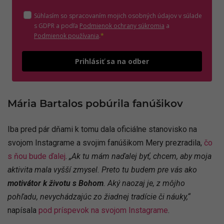
Súhlasím so spracovaním mojich osobných údajov v súlade
(otvorí sa v novom o
s GDPR a podľa
Podmienok ochrany súkromia
a
(otvorí sa v novom okne)
Podmienok používania
.
*
Odošle
Prihlásiť sa na odber
Mária Bartalos pobúrila fanúšikov
Iba pred pár dňami k tomu dala oficiálne stanovisko na
svojom Instagrame a svojim fanúšikom Mery prezradila,
čo
s ňou bude ďalej
.
„Ak tu mám naďalej byť, chcem, aby moja
aktivita mala vyšší zmysel. Preto tu budem pre vás ako
motivátor k životu s Bohom
. Aký naozaj je, z môjho
pohľadu, nevychádzajúc zo žiadnej tradície či náuky,“
napísala
pod príspevok na svojom Instagrame
.