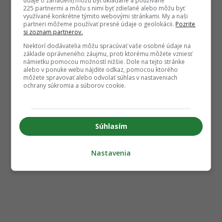
údaje o zariadení) môžu byť ukladané a používané
225 partnermi a môžu s nimi byť zdieľané alebo môžu byť
využívané konkrétne týmito webovými stránkami. My a naši
partneri môžeme používať presné údaje o geolokácii.
Pozrite
si zoznam partnerov.
Niektorí dodávatelia môžu spracúvať vaše osobné údaje na
základe oprávneného záujmu, proti ktorému môžete vzniesť
námietku pomocou možností nižšie. Dole na tejto stránke
alebo v ponuke webu nájdite odkaz, pomocou ktorého
môžete spravovať alebo odvolať súhlas v nastaveniach
ochrany súkromia a súborov cookie.
Súhlasím
Nastavenia