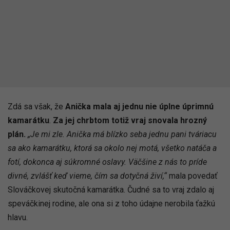
Zdá sa však, že
Anička mala aj jednu nie úplne úprimnú
kamarátku
.
Za jej chrbtom totiž vraj snovala hrozný
plán.
„Je mi zle. Anička má blízko seba jednu pani tváriacu
sa ako kamarátku, ktorá sa okolo nej motá, všetko natáča a
fotí, dokonca aj súkromné oslavy. Väčšine z nás to príde
divné, zvlášť keď vieme, čím sa dotyčná živí,“
mala povedať
Slováčkovej skutočná kamarátka. Čudné sa to vraj zdalo aj
speváčkinej rodine, ale ona si z toho údajne nerobila ťažkú
hlavu.