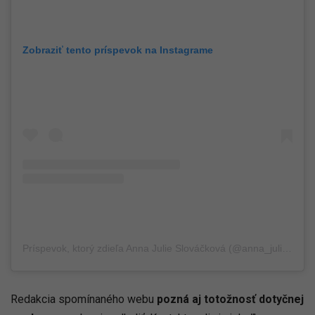
Zobraziť tento príspevok na Instagrame
Príspevok, ktorý zdieľa Anna Julie Slováčková (@anna_julie_slovackova)
Redakcia spomínaného webu
pozná aj totožnosť dotyčnej