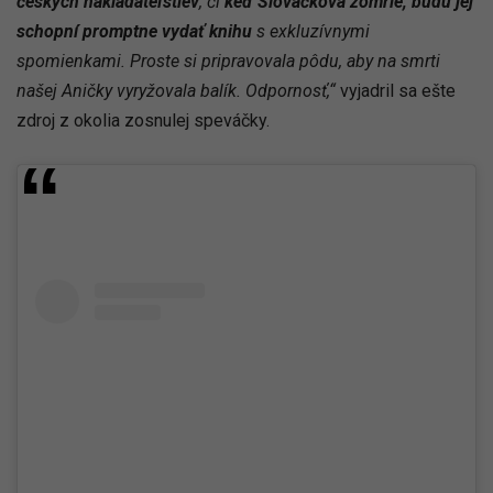
českých nakladateľstiev
, či
keď Slováčková zomrie, budú jej
schopní promptne vydať knihu
s exkluzívnymi
spomienkami. Proste si pripravovala pôdu, aby na smrti
našej Aničky vyryžovala balík. Odpornosť,“
vyjadril sa ešte
zdroj z okolia zosnulej speváčky.