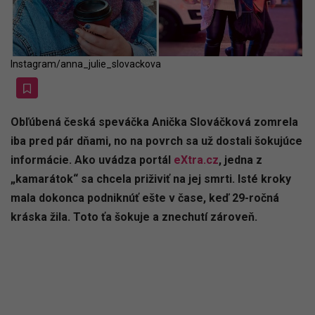
Instagram/anna_julie_slovackova
Obľúbená česká speváčka Anička Slováčková zomrela
iba pred pár dňami, no na povrch sa už dostali šokujúce
informácie. Ako uvádza portál
eXtra.cz
, jedna z
„kamarátok“ sa chcela priživiť na jej smrti. Isté kroky
mala dokonca podniknúť ešte v čase, keď 29-ročná
kráska žila. Toto ťa šokuje a znechutí zároveň.