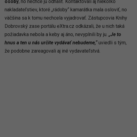
osoby
, no nechce ju odhaliť. Kontaktovali aj niekoľko
nakladateľstiev, ktoré „rádoby“ kamarátka mala osloviť, no
väčšina sa k tomu nechcela vyjadrovať. Zástupcovia Knihy
Dobrovský zase portálu eXtra.cz odkázali, že u nich taká
požiadavka nebola a keby aj áno, nevyplnili by ju.
„Je to
hnus a ten u nás určite vydávať nebudeme,“
uviedli s tým,
že podobne zareagovali aj iné vydavateľstvá.