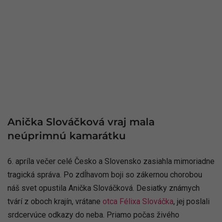
Anička Slováčková vraj mala
neúprimnú kamarátku
6. apríla večer celé Česko a Slovensko zasiahla mimoriadne
tragická správa. Po zdĺhavom boji so zákernou chorobou
náš svet opustila Anička Slováčková. Desiatky známych
tvárí z oboch krajín, vrátane
otca Félixa Slováčka
, jej poslali
srdcervúce odkazy do neba. Priamo počas živého