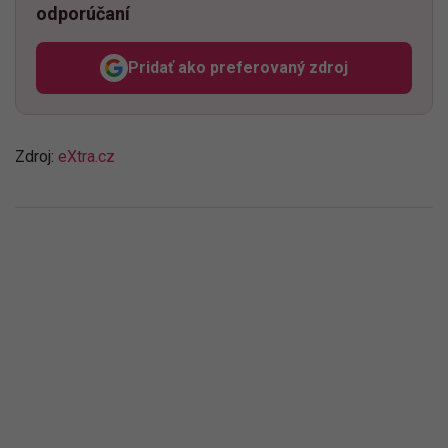
odporúčaní
Pridať ako preferovaný zdroj
Odzadu, odkaz sa otvorí v n
Zdroj:
eXtra.cz