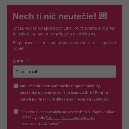
Nech ti nič neutečie! 💌
Chceš vedieť o najnovšom Girls' Point evente ako prvá?
Prihlás sa na odber e-mailových newslettrov.
Po prihlásení si nezabudni skontrolovať e-mail a potvrď
odber.
E-mail
*
Zadajte platnú e-mailovú adresu
Áno, chcem dostávať marketingové novinky,
pozvánky na eventy a inšpiráciu od Girls' Point a
vašich partnerov. Odhlásiť sa môžeš kedykoľvek.
Súhlasím so spracovaním mojich osobných údajov v súlade
(otvorí sa v novom o
s GDPR a podľa
Podmienok ochrany súkromia
a
(otvorí sa v novom okne)
Podmienok používania
.
*