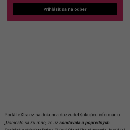
Odošle
Prihlásiť sa na odber
Portál eXtra.cz sa dokonca dozvedel šokujúcu informáciu.
„Donieslo sa ku mne, že už
sondovala u popredných