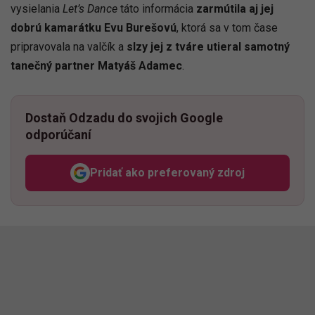
vysielania
Let’s Dance
táto informácia
zarmútila aj jej
dobrú kamarátku Evu Burešovú
, ktorá sa v tom čase
pripravovala na valčík a
slzy jej z tváre utieral samotný
tanečný partner Matyáš Adamec
.
Dostaň Odzadu do svojich Google
odporúčaní
Pridať ako preferovaný zdroj
Odzadu, odkaz sa otvorí v n