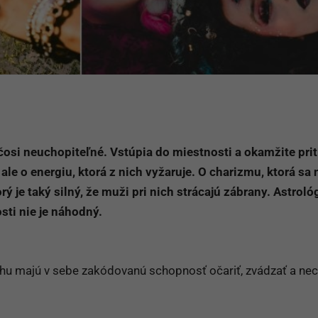
čosi neuchopiteľné. Vstúpia do miestnosti a okamžite pri
 ale o energiu, ktorá z nich vyžaruje. O charizmu, ktorá sa
ý je taký silný, že muži pri nich strácajú zábrany. Astroló
osti nie je náhodný.
hu majú v sebe zakódovanú schopnosť očariť, zvádzať a ne