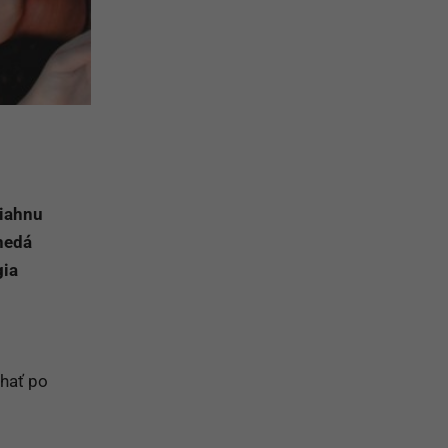
tiahnu
 nedá
gia
chať po