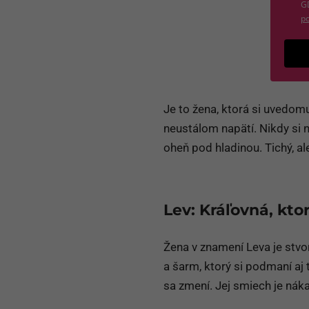
G
po
Je to žena, ktorá si uvedomuj
neustálom napätí. Nikdy si ni
oheň pod hladinou. Tichý, a
Lev: Kráľovná, kt
Žena v znamení Leva je stvo
a šarm, ktorý si podmaní aj
sa zmení. Jej smiech je nákaz