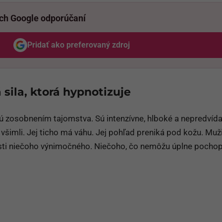
ich Google odporúčaní
Pridať ako preferovaný zdroj
Odzadu, odkaz sa otvorí v novom okne
sila, ktorá hypnotizuje
 zosobnením tajomstva. Sú intenzívne, hlboké a nepredvída
u všimli. Jej ticho má váhu. Jej pohľad preniká pod kožu. Muži
ízkosti niečoho výnimočného. Niečoho, čo nemôžu úplne pochopi