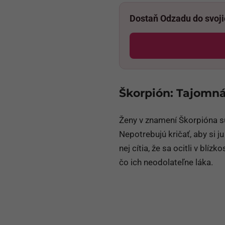
Dostaň Odzadu do svoj
Škorpión: Tajomná 
Ženy v znamení Škorpióna sú
Nepotrebujú kričať, aby si j
nej cítia, že sa ocitli v bl
čo ich neodolateľne láka.