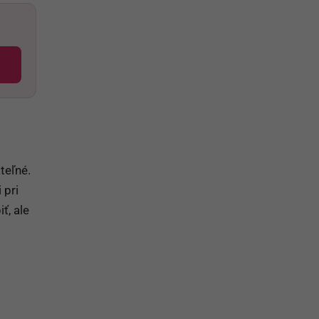
teľné.
 pri
ť, ale