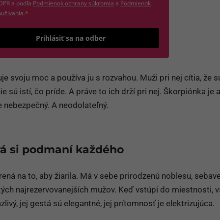
(otvorí sa v novom okne)
DPR a podľa
Podmienok ochrany súkromia
a
Podmienok
(otvorí sa v novom okne)
užívania
.
*
Odošle formulár 
Prihlásiť sa na odber
e svoju moc a používa ju s rozvahou. Muži pri nej cítia, že s
e sú istí, čo príde. A práve to ich drží pri nej. Škorpiónka je 
le nebezpečný. A neodolateľný.
orá si podmaní každého
rená na to, aby žiarila. Má v sebe prirodzenú noblesu, seba
 tých najrezervovanejších mužov. Keď vstúpi do miestnosti, 
livý, jej gestá sú elegantné, jej prítomnosť je elektrizujúca.