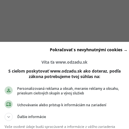
Pokračovať s nevyhnutnými cookies →
Víta ťa www.odzadu.sk
S cieľom poskytovať www.odzadu.sk ako doteraz, podľa
zákona potrebujeme tvoj súhlas na:
Personalizovaná reklama a obsah, meranie reklamy a obsahu,
prieskum cieľových skupín a vývoj služieb
tú intuíciu. Vedia čítať medzi riadkami, odhadnúť nálady a t
Uchovávanie alebo prístup k informáciám na zariadení
reniknúť do druhého človeka je fascinujúca. Muži sa pri nich
Ďalšie informácie
í. Škorpiónka nehrá hry. Ak sa rozhodne niekoho milovať, milu
Vaše osobné údaje budú spracúvané a informácie z vášho zariadenia
ej magnetizmus sa mení na chlad, ktorý dokáže zmraziť aj