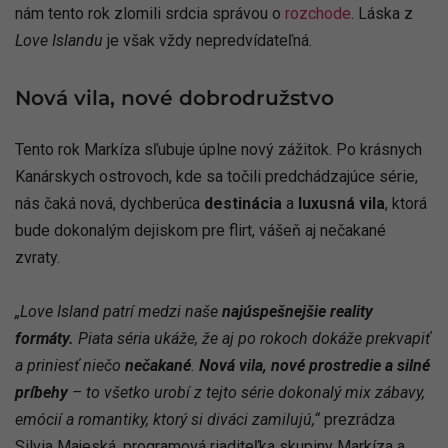
nám tento rok zlomili srdcia správou o
rozchode
. Láska z
Love Islandu
je však vždy nepredvídateľná.
Nová vila, nové dobrodružstvo
Tento rok Markíza sľubuje úplne nový zážitok. Po krásnych
Kanárskych ostrovoch, kde sa točili predchádzajúce série,
nás čaká nová, dychberúca
destinácia
a
luxusná vila
, ktorá
bude dokonalým dejiskom pre flirt, vášeň aj nečakané
zvraty.
„Love Island patrí medzi naše
najúspešnejšie reality
formáty.
Piata séria ukáže, že aj po rokoch dokáže prekvapiť
a priniesť niečo
nečakané
.
Nová vila, nové prostredie a silné
príbehy
– to všetko urobí z tejto série dokonalý mix zábavy,
emócií a romantiky, ktorý si diváci zamilujú,“
prezrádza
Silvia Majeská, programová riaditeľka skupiny Markíza a