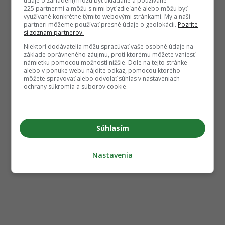
údaje o zariadení) môžu byť ukladané a používané
225 partnermi a môžu s nimi byť zdieľané alebo môžu byť
využívané konkrétne týmito webovými stránkami. My a naši
partneri môžeme používať presné údaje o geolokácii.
Pozrite
si zoznam partnerov.
Niektorí dodávatelia môžu spracúvať vaše osobné údaje na
základe oprávneného záujmu, proti ktorému môžete vzniesť
námietku pomocou možností nižšie. Dole na tejto stránke
alebo v ponuke webu nájdite odkaz, pomocou ktorého
môžete spravovať alebo odvolať súhlas v nastaveniach
ochrany súkromia a súborov cookie.
Súhlasím
Nastavenia