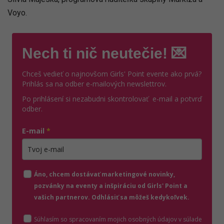
Voyo.
Nech ti nič neutečie! 💌
Chceš vedieť o najnovšom Girls' Point evente ako prvá?
Prihlás sa na odber e-mailových newslettrov.
Po prihlásení si nezabudni skontrolovať e-mail a potvrď
odber.
E-mail
*
Zadajte platnú e-mailovú adresu
Áno, chcem dostávať marketingové novinky,
pozvánky na eventy a inšpiráciu od Girls' Point a
vašich partnerov. Odhlásiť sa môžeš kedykoľvek.
Súhlasím so spracovaním mojich osobných údajov v súlade