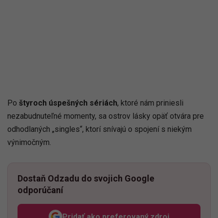
Po
štyroch úspešných sériách
, ktoré nám priniesli
nezabudnuteľné momenty, sa ostrov lásky opäť otvára pre
odhodlaných „singles“, ktorí snívajú o spojení s niekým
výnimočným.
Dostaň Odzadu do svojich Google
odporúčaní
Pridať ako preferovaný zdroj