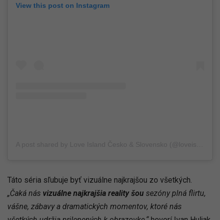
View this post on Instagram
A post shared by Love Island Česko & Slovensko (@loveislandcs)
Táto séria sľubuje byť vizuálne najkrajšou zo všetkých.
„Čaká nás
vizuálne najkrajšia reality šou
sezóny plná flirtu,
vášne, zábavy a dramatických momentov, ktoré nás
všetkých udržia prilepených k obrazovke,“
hovorí Ivan Huljak,