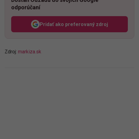
odporúčaní
Pridať ako preferovaný zdroj
Odzadu, odkaz sa otvorí v n
Zdroj:
markiza.sk