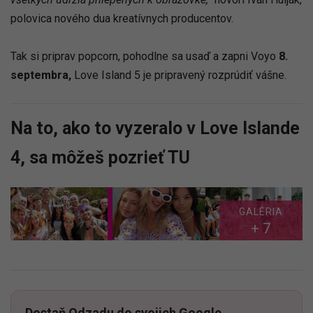
polovica nového dua kreatívnych producentov.
Tak si priprav popcorn, pohodlne sa usaď a zapni Voyo
8.
septembra,
Love Island 5 je pripravený rozprúdiť vášne.
Na to, ako to vyzeralo v Love Islande
4, sa môžeš pozrieť TU
GALÉRIA
+ 7
Dostaň Odzadu do svojich Google