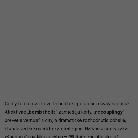
Čo by to bolo za Love Island bez poriadnej dávky napätia?
Atraktívne „
bombshells
“ zamiešajú karty, „
recouplingy
“
preveria vernosť a city, a dramatické rozhodnutia odhalia,
kto ide za láskou a kto za stratégiou. Na konci cesty čaká
výherný pár na lákavú výhru –
75 tisíc eur
. Ale ako už