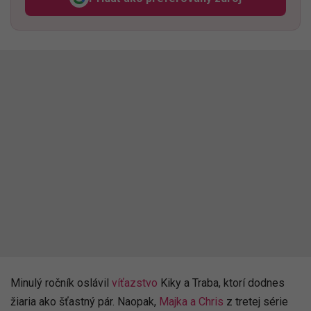
Odzadu, odkaz sa otvorí v n
Minulý ročník oslávil
víťazstvo
Kiky a Traba, ktorí dodnes
žiaria ako šťastný pár. Naopak,
Majka a Chris
z tretej série