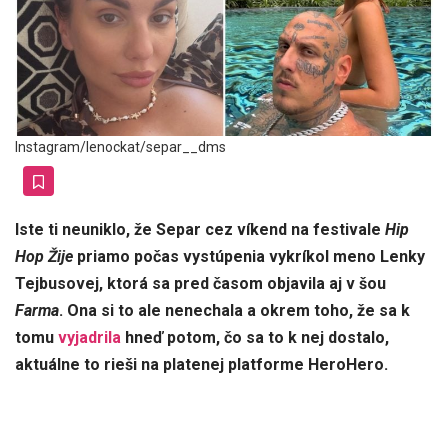
Instagram/lenockat/separ__dms
Iste ti neuniklo, že Separ cez víkend na festivale
Hip
Hop Žije
priamo počas vystúpenia vykríkol meno Lenky
Tejbusovej, ktorá sa pred časom objavila aj v šou
Farma
. Ona si to ale nenechala a okrem toho, že sa k
tomu
vyjadrila
hneď potom, čo sa to k nej dostalo,
aktuálne to rieši na platenej platforme HeroHero.