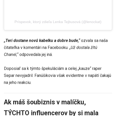
Príspevok, ktorý zdieľa Lenka Tejbusová (@lenockat)
„Teri dostane novú kabelku a dobre bude,“
ozvala sa naša
čitateľka v komentári na Facebooku.
„Už dostala žltú
Chanel,“
odpovedala jej iná.
Doposiaľ sa k týmto špekuláciám a celej „kauze“ raper
Separ nevyjadril. Fanúšikovia však evidentne v napätí čakajú
na jeho reakciu.
Ak máš šoubiznis v malíčku,
TÝCHTO influencerov by si mala