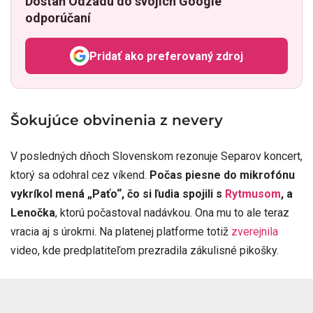
Dostaň Odzadu do svojich Google
odporúčaní
Pridať ako preferovaný zdroj
Odzadu, odkaz sa otvorí v n
Šokujúce obvinenia z nevery
V posledných dňoch Slovenskom rezonuje Separov koncert,
ktorý sa odohral cez víkend.
Počas piesne do mikrofónu
vykríkol mená „Paťo“, čo si ľudia spojili s
Rytmusom
, a
Lenočka
, ktorú počastoval nadávkou. Ona mu to ale teraz
vracia aj s úrokmi. Na platenej platforme totiž
zverejnila
video, kde predplatiteľom prezradila zákulisné pikošky.