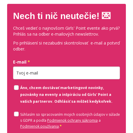
Nech ti nič neutečie! 💌
Chceš vedieť o najnovšom Girls' Point evente ako prvá?
Prihlás sa na odber e-mailových newslettrov.
Po prihlásení si nezabudni skontrolovať e-mail a potvrď
odber.
E-mail
*
Zadajte platnú e-mailovú adresu
Áno, chcem dostávať marketingové novinky,
pozvánky na eventy a inšpiráciu od Girls' Point a
vašich partnerov. Odhlásiť sa môžeš kedykoľvek.
Súhlasím so spracovaním mojich osobných údajov v súlade
(otvorí sa v novom o
s GDPR a podľa
Podmienok ochrany súkromia
a
(otvorí sa v novom okne)
Podmienok používania
.
*