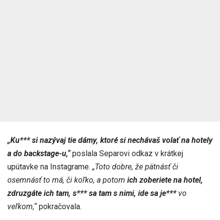
„Ku*** si nazývaj tie dámy, ktoré si nechávaš volať na hotely
a do backstage-u,“
poslala Separovi odkaz v krátkej
upútavke na Instagrame.
„Toto dobre, že pätnásť či
osemnásť to má, či koľko, a potom
ich zoberiete na hotel,
zdruzgáte ich tam, s*** sa tam s nimi, ide sa je***
vo
veľkom,“
pokračovala.