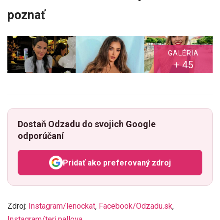
poznať
GALÉRIA
+ 45
Dostaň Odzadu do svojich Google
odporúčaní
Pridať ako preferovaný zdroj
Odzadu, odkaz sa otvorí v n
Zdroj:
Instagram/lenockat
,
Facebook/Odzadu.sk
,
Instagram/teri.pallova