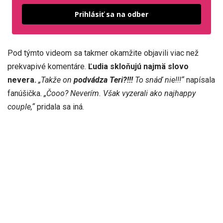
Odošle
Prihlásiť sa na odber
Pod týmto videom sa takmer okamžite objavili viac než
prekvapivé komentáre.
Ľudia skloňujú najmä slovo
nevera.
„Takže on
podvádza Teri?!!!
To snáď nie!!!“
napísala
fanúšička.
„Čooo? Neverím. Však vyzerali ako najhappy
couple,“
pridala sa iná.