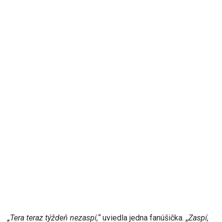
„Tera teraz týždeň nezaspí,“
uviedla jedna fanúšička.
„Zaspí,