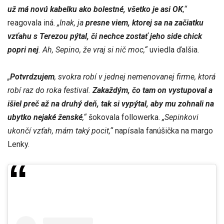
už má novú kabelku ako bolestné, všetko je asi OK
,“
reagovala iná.
„Inak, ja
presne viem, ktorej sa na začiatku
vzťahu s Terezou pýtal, či nechce zostať jeho side chick
popri nej
. Ah, Sepino, že vraj si nič moc,“
uviedla ďalšia.
„
Potvrdzujem
, svokra robí v jednej nemenovanej firme, ktorá
robí raz do roka festival.
Zakaždým, čo tam on vystupoval a
išiel preč až na druhý deň, tak si vypýtal, aby mu zohnali na
ubytko nejaké ženské
,“
šokovala followerka.
„Sepinkovi
ukončí vzťah, mám taký pocit,“
napísala fanúšička na margo
Lenky.