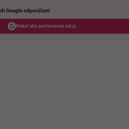
ich Google odporúčaní
Pridať ako preferovaný zdroj
Odzadu, odkaz sa otvorí v novom okne