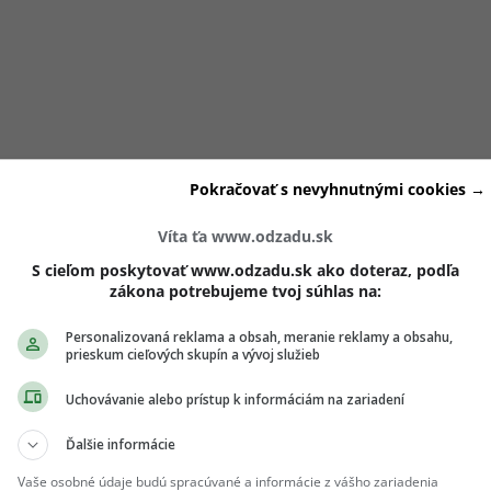
nezhodám
Pokračovať s nevyhnutnými cookies →
Víta ťa www.odzadu.sk
la krízam, za ktoré mohol predovšetkým športovec. Aj
koncom
o boku inej ženy
. O čosi neskôr dokonca Karlosa
vzali do 
S cieľom poskytovať www.odzadu.sk ako doteraz, podľa
zákona potrebujeme tvoj súhlas na:
po jeho prepustení.
Personalizovaná reklama a obsah, meranie reklamy a obsahu,
prieskum cieľových skupín a vývoj služieb
Lela aktuálne nežijú v jednej domácnosti
a podľa všetkého j
apokon nevyšlo, bojovník priznal prvého apríla, čo sa spočiat
Uchovávanie alebo prístup k informáciám na zariadení
r to však
potvrdila
aj mamička troch detičiek.
Ďalšie informácie
Vaše osobné údaje budú spracúvané a informácie z vášho zariadenia
u prioritou oboch rodičov, a preto boli Karlos a Lela už viack