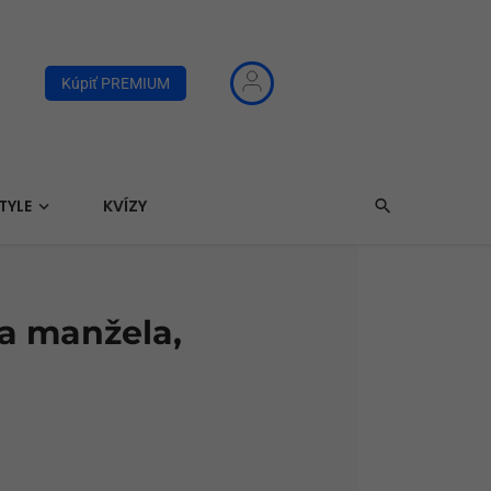
Kúpiť PREMIUM
TYLE
KVÍZY
la manžela,