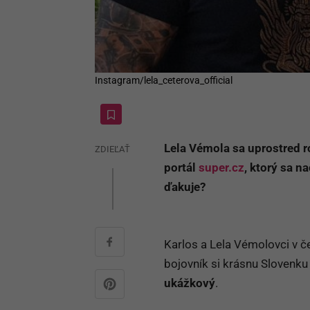
Instagram/lela_ceterova_official
Lela Vémola sa uprostred r
ZDIEĽAŤ
portál
super.cz
, ktorý sa n
ďakuje?
Karlos a Lela Vémolovci v
bojovník si krásnu Slovenku
ukážkový
.