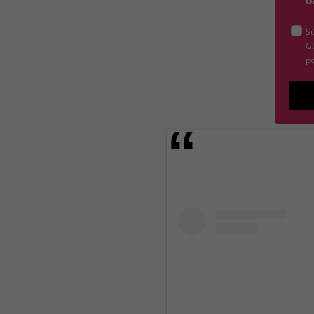
O
Sú
G
po