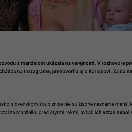
ozvodu s manželom ukázala na verejnosti. V rozhovore pr
achádza na Instagrame, prehovorila aj o Karlosovi. Za čo m
 česko-slovenskom šoubiznise nie sú žiadne neznáme mená
 vzal za manželku pred štyrmi rokmi, avšak
ich vzťah nebol