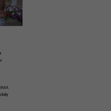
e
u
. MMA
 vždy