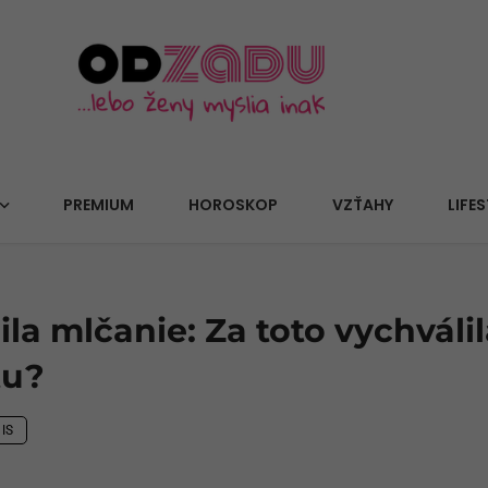
PREMIUM
HOROSKOP
VZŤAHY
LIFES
la mlčanie: Za toto vychváli
tu?
IS