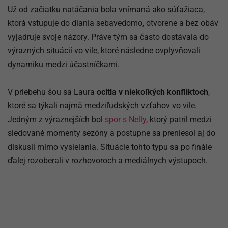
Už od začiatku natáčania bola vnímaná ako súťažiaca,
ktorá vstupuje do diania sebavedomo, otvorene a bez obáv
vyjadruje svoje názory. Práve tým sa často dostávala do
výrazných situácií vo vile, ktoré následne ovplyvňovali
dynamiku medzi účastníčkami.
V priebehu šou sa Laura
ocitla v niekoľkých konfliktoch
,
ktoré sa týkali najmä medziľudských vzťahov vo vile.
Jedným z výraznejších bol
spor s Nelly
, ktorý patril medzi
sledované momenty sezóny a postupne sa preniesol aj do
diskusií mimo vysielania. Situácie tohto typu sa po finále
ďalej rozoberali v rozhovoroch a mediálnych výstupoch.