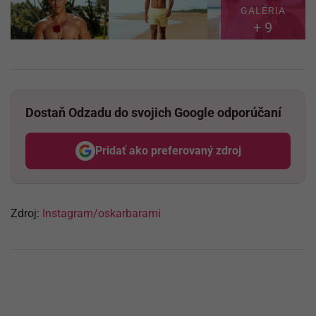
GALÉRIA
+ 9
Dostaň Odzadu do svojich Google odporúčaní
Pridať ako preferovaný zdroj
Odzadu, odkaz sa otvorí v nov
Zdroj:
Instagram/oskarbarami