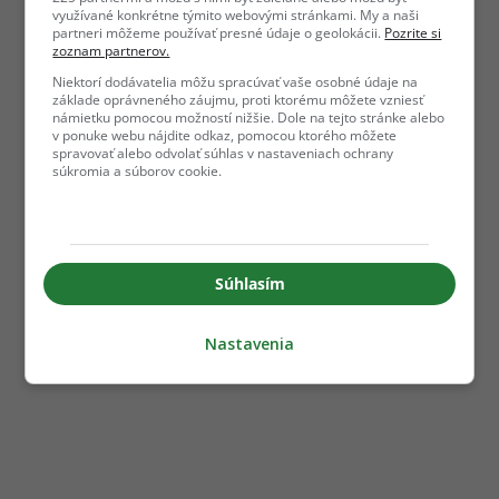
využívané konkrétne týmito webovými stránkami. My a naši
partneri môžeme používať presné údaje o geolokácii.
Pozrite si
zoznam partnerov.
Niektorí dodávatelia môžu spracúvať vaše osobné údaje na
základe oprávneného záujmu, proti ktorému môžete vzniesť
námietku pomocou možností nižšie. Dole na tejto stránke alebo
v ponuke webu nájdite odkaz, pomocou ktorého môžete
spravovať alebo odvolať súhlas v nastaveniach ochrany
súkromia a súborov cookie.
Súhlasím
Nastavenia