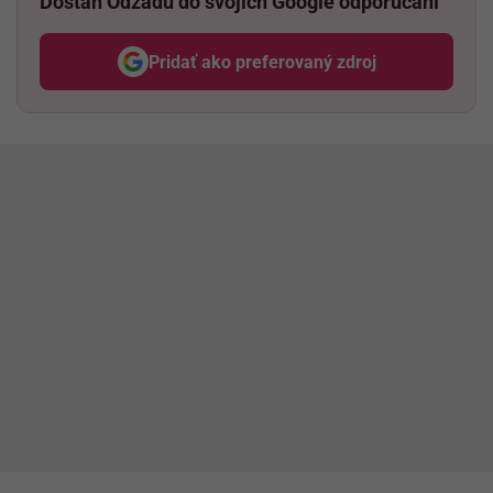
Dostaň Odzadu do svojich Google odporúčaní
Pridať ako preferovaný zdroj
Odzadu, odkaz sa otvorí v nov