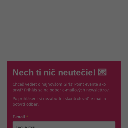
Nech ti nič neutečie! 💌
Chceš vedieť o najnovšom Girls' Point evente ako
prvá? Prihlás sa na odber e-mailových newslettrov.
Po prihlásení si nezabudni skontrolovať e-mail a
potvrď odber.
E-mail
*