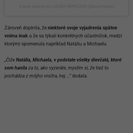
A post shared by LAURA VARGOVÁ (@layrinkaaa)
Zároveň doplnila, že
niektoré svoje vyjadrenia spätne
vníma inak
a že sa týkali konkrétnych účastníčok, medzi
ktorými spomenula napríklad Natáliu a Michaelu.
„Čiže
Natália, Michaela, v podstate všetky dievčatá, ktoré
som hanila
za to, ako vyzeráte, myslím si, že tiež to
pochádza z môjho vnútra, hej …“
dodala.