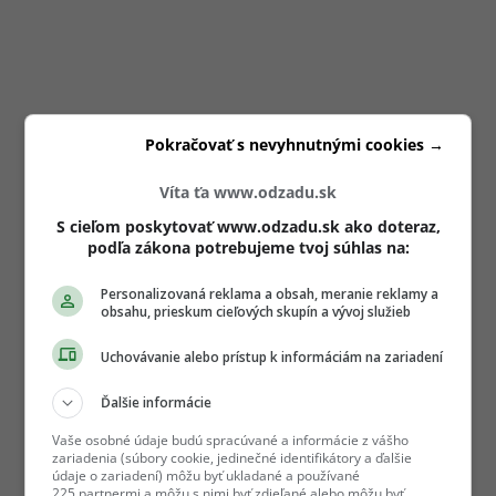
Pokračovať s nevyhnutnými cookies →
Víta ťa www.odzadu.sk
S cieľom poskytovať www.odzadu.sk ako doteraz,
podľa zákona potrebujeme tvoj súhlas na:
Personalizovaná reklama a obsah, meranie reklamy a
obsahu, prieskum cieľových skupín a vývoj služieb
Uchovávanie alebo prístup k informáciám na zariadení
Ďalšie informácie
Vaše osobné údaje budú spracúvané a informácie z vášho
zariadenia (súbory cookie, jedinečné identifikátory a ďalšie
údaje o zariadení) môžu byť ukladané a používané
225 partnermi a môžu s nimi byť zdieľané alebo môžu byť