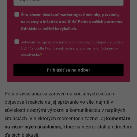
Zadajte platnú e-mailovú adresu
Áno, chcem dostávať marketingové novinky, pozvánky
na eventy a inšpiráciu od Girls' Point a vašich partnerov.
Odhlásiť sa môžeš kedykoľvek.
Súhlasím so spracovaním mojich osobných údajov v súlade s
(otvorí sa v novom okne)
GDPR a podľa
Podmienok ochrany súkromia
a
Podmienok
(otvorí sa v novom okne)
používania
.
*
Odošle
Prihlásiť sa na odber
Počas vysielania sa zároveň na sociálnych sieťach
objavovali reakcie na jej správanie vo vile, najmä v
súvislosti s ostrými výrokmi a komunikáciou v napätých
situáciách. V niektorých momentoch zazneli aj
komentáre
na výzor iných účastníčok
, ktoré sa neskôr stali predmetom
ďalších diskusií.