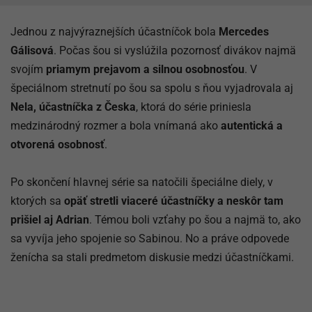
Jednou z najvýraznejších účastníčok bola
Mercedes
Gálisová
. Počas šou si vyslúžila pozornosť divákov najmä
svojím
priamym prejavom a silnou osobnosťou
. V
špeciálnom stretnutí po šou sa spolu s ňou vyjadrovala aj
Nela, účastníčka z Česka
, ktorá do série priniesla
medzinárodný rozmer a bola vnímaná ako
autentická a
otvorená osobnosť
.
Po skončení hlavnej série sa natočili špeciálne diely, v
ktorých sa
opäť stretli viaceré účastníčky a neskôr tam
prišiel aj Adrian
. Témou boli vzťahy po šou a najmä to, ako
sa vyvíja jeho spojenie so Sabinou. No a práve odpovede
ženícha sa stali predmetom diskusie medzi účastníčkami.