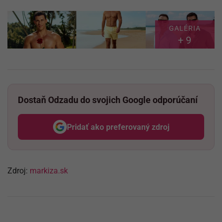
GALÉRIA
+ 9
Dostaň Odzadu do svojich Google odporúčaní
Pridať ako preferovaný zdroj
Odzadu, odkaz sa otvorí v nov
Zdroj:
markiza.sk