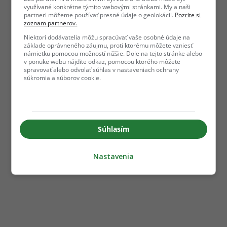
využívané konkrétne týmito webovými stránkami. My a naši
partneri môžeme používať presné údaje o geolokácii.
Pozrite si
zoznam partnerov.
Niektorí dodávatelia môžu spracúvať vaše osobné údaje na
základe oprávneného záujmu, proti ktorému môžete vzniesť
námietku pomocou možností nižšie. Dole na tejto stránke alebo
v ponuke webu nájdite odkaz, pomocou ktorého môžete
spravovať alebo odvolať súhlas v nastaveniach ochrany
súkromia a súborov cookie.
Súhlasím
Nastavenia