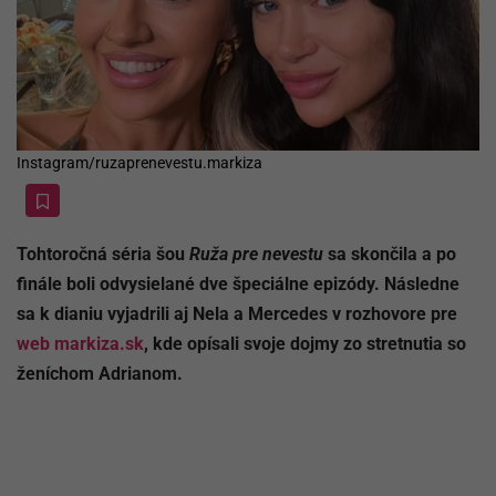
Instagram/ruzaprenevestu.markiza
Tohtoročná séria šou
Ruža pre nevestu
sa skončila a po
finále boli odvysielané dve špeciálne epizódy. Následne
sa k dianiu vyjadrili aj Nela a Mercedes v rozhovore pre
web markiza.sk
, kde opísali svoje dojmy zo stretnutia so
ženíchom Adrianom.