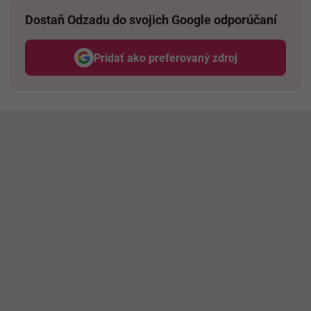
Dostaň Odzadu do svojich Google odporúčaní
Pridať ako preferovaný zdroj
Odzadu, odkaz sa otvorí v nov