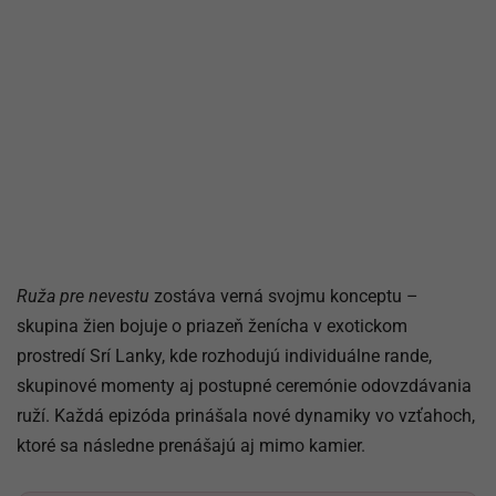
Ruža pre nevestu
zostáva verná svojmu konceptu –
skupina žien bojuje o priazeň ženícha v exotickom
prostredí Srí Lanky, kde rozhodujú individuálne rande,
skupinové momenty aj postupné ceremónie odovzdávania
ruží. Každá epizóda prinášala nové dynamiky vo vzťahoch,
ktoré sa následne prenášajú aj mimo kamier.