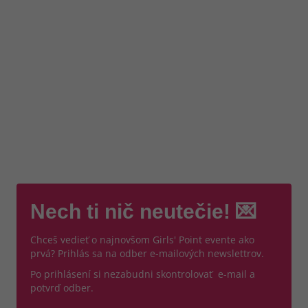
Nech ti nič neutečie! 💌
Chceš vedieť o najnovšom Girls' Point evente ako
prvá? Prihlás sa na odber e-mailových newslettrov.
Po prihlásení si nezabudni skontrolovať e-mail a
potvrď odber.