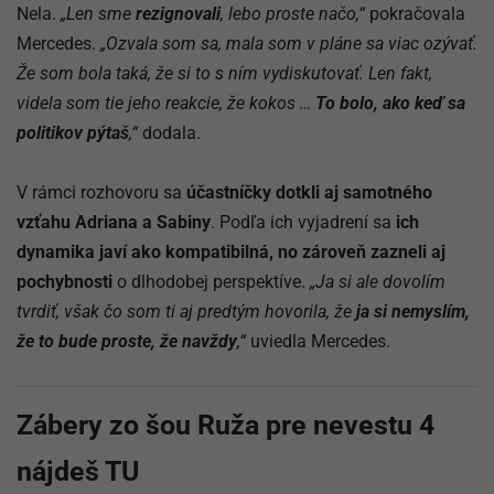
Nela.
„Len sme
rezignovali
, lebo proste načo,“
pokračovala
Mercedes.
„Ozvala som sa, mala som v pláne sa viac ozývať.
Že som bola taká, že si to s ním vydiskutovať. Len fakt,
videla som tie jeho reakcie, že kokos …
To bolo, ako keď sa
politikov pýtaš
,“
dodala.
V rámci rozhovoru sa
účastníčky dotkli aj samotného
vzťahu Adriana a Sabiny
. Podľa ich vyjadrení sa
ich
dynamika javí ako kompatibilná, no zároveň zazneli aj
pochybnosti
o dlhodobej perspektíve.
„Ja si ale dovolím
tvrdiť, však čo som ti aj predtým hovorila, že
ja si nemyslím,
že to bude proste, že navždy
,“
uviedla Mercedes.
Zábery zo šou Ruža pre nevestu 4
nájdeš TU