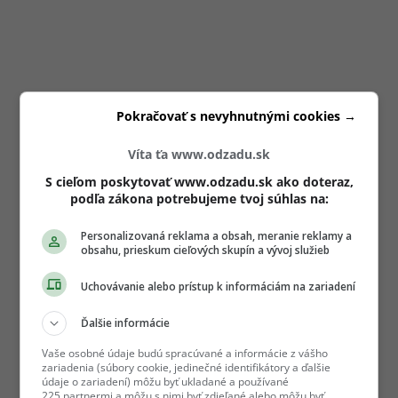
Pokračovať s nevyhnutnými cookies →
Víta ťa www.odzadu.sk
S cieľom poskytovať www.odzadu.sk ako doteraz,
podľa zákona potrebujeme tvoj súhlas na:
Personalizovaná reklama a obsah, meranie reklamy a
obsahu, prieskum cieľových skupín a vývoj služieb
Uchovávanie alebo prístup k informáciám na zariadení
Ďalšie informácie
Vaše osobné údaje budú spracúvané a informácie z vášho
zariadenia (súbory cookie, jedinečné identifikátory a ďalšie
údaje o zariadení) môžu byť ukladané a používané
225 partnermi a môžu s nimi byť zdieľané alebo môžu byť