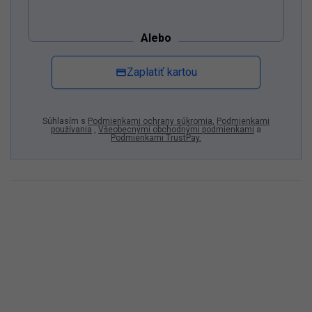
Alebo
Zaplatiť kartou
Súhlasím s
Podmienkami ochrany súkromia
,
Podmienkami
používania
,
Všeobecnými obchodnými podmienkami
a
Podmienkami TrustPay.