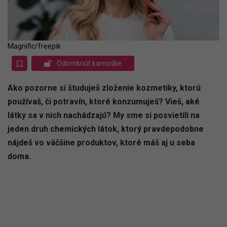
Magnific/freepik
Odomknúť kamoške
Ako pozorne si študuješ zloženie kozmetiky, ktorú
používaš, či potravín, ktoré konzumuješ? Vieš, aké
látky sa v nich nachádzajú? My sme si posvietili na
jeden druh chemických látok, ktorý pravdepodobne
nájdeš vo väčšine produktov, ktoré máš aj u seba
doma.