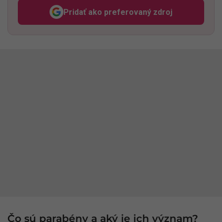
Pridať ako preferovaný zdroj
Odzadu, odkaz sa otvorí v n
Čo sú parabény a aký je ich význam?