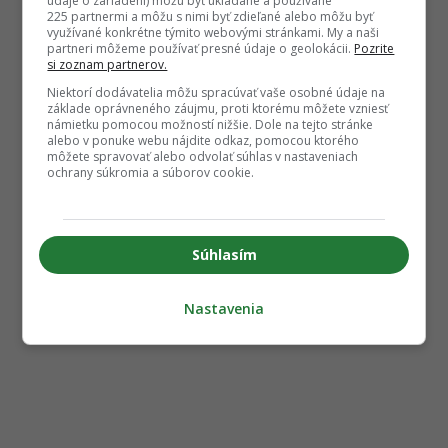
údaje o zariadení) môžu byť ukladané a používané
225 partnermi a môžu s nimi byť zdieľané alebo môžu byť
využívané konkrétne týmito webovými stránkami. My a naši
partneri môžeme používať presné údaje o geolokácii.
Pozrite
si zoznam partnerov.
Niektorí dodávatelia môžu spracúvať vaše osobné údaje na
základe oprávneného záujmu, proti ktorému môžete vzniesť
námietku pomocou možností nižšie. Dole na tejto stránke
alebo v ponuke webu nájdite odkaz, pomocou ktorého
môžete spravovať alebo odvolať súhlas v nastaveniach
ochrany súkromia a súborov cookie.
Súhlasím
Nastavenia