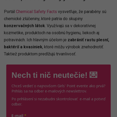
Portál
Chemical Safety Facts
vysvetľuje, že parabény sú
chemické zlúčeniny, ktoré patria do skupiny
konzervačných látok
. Využívajú sa v dekoratívnej
kozmetike, produktoch na osobnú hygienu, liekoch aj
potravinách. Ich hlavným účelom je
zabrániť rastu plesní,
baktérií a kvasiniek
, ktoré môžu výrobok znehodnotiť.
Taktiež produktom predlžujú trvanlivosť.
Nech ti nič neutečie! 💌
Chceš vedieť o najnovšom Girls' Point evente ako prvá?
Prihlás sa na odber e-mailových newslettrov.
Po prihlásení si nezabudni skontrolovať e-mail a potvrď
odber.
E-mail
*