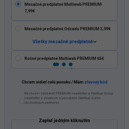
Mesačné predplatné Multiweb PREMIUM
7,99€
Mesačné predplatné Odzadu PREMIUM 3,99€
Všetky mesačné predplatné
Ročné predplatné Multiweb PREMIUM 65€
Dostaň
Odzadu
do
svojich
Google
odporúčaní
Chcem vidieť celú ponuku / Mám
zľavový kód
Pridať ako preferovaný zdroj
Odzadu, odkaz sa otvorí v novom okne
Nechcem odoberať PREMIUM newsletter a Startitup Group
newsletter s obsahom a ponukami Startitup a jeho
obchodných partnerov.
Zaplať jedným kliknutím