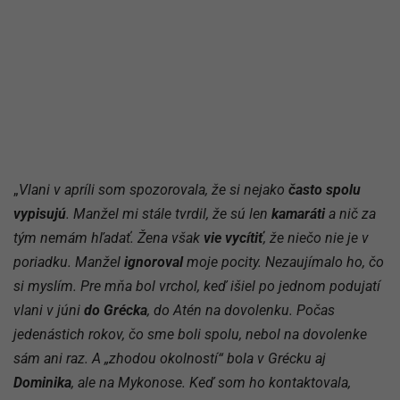
„
Vlani v apríli som spozorovala, že si nejako
často spolu
vypisujú
. Manžel mi stále tvrdil, že sú len
kamaráti
a nič za
tým nemám hľadať. Žena však
vie vycítiť
, že niečo nie je v
poriadku. Manžel
ignoroval
moje pocity. Nezaujímalo ho, čo
si myslím. Pre mňa bol vrchol, keď išiel po jednom podujatí
vlani v júni
do Grécka
, do Atén na dovolenku. Počas
jedenástich rokov, čo sme boli spolu, nebol na dovolenke
sám ani raz. A „zhodou okolností“ bola v Grécku aj
Dominika
, ale na Mykonose. Keď som ho kontaktovala,