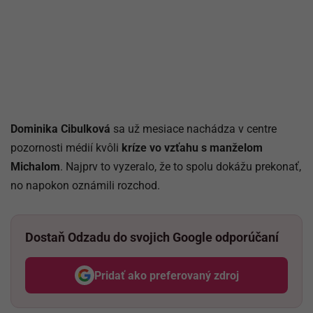
Dominika Cibulková
sa už mesiace nachádza v centre
pozornosti médií kvôli
kríze vo vzťahu s manželom
Michalom
. Najprv to vyzeralo, že to spolu dokážu prekonať,
no napokon oznámili rozchod.
Dostaň Odzadu do svojich Google odporúčaní
Pridať ako preferovaný zdroj
Odzadu, odkaz sa otvorí v nov