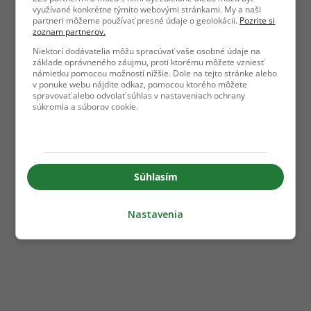
využívané konkrétne týmito webovými stránkami. My a naši
partneri môžeme používať presné údaje o geolokácii.
Pozrite si
zoznam partnerov.
Niektorí dodávatelia môžu spracúvať vaše osobné údaje na
základe oprávneného záujmu, proti ktorému môžete vzniesť
námietku pomocou možností nižšie. Dole na tejto stránke alebo
v ponuke webu nájdite odkaz, pomocou ktorého môžete
spravovať alebo odvolať súhlas v nastaveniach ochrany
súkromia a súborov cookie.
Súhlasím
Nastavenia