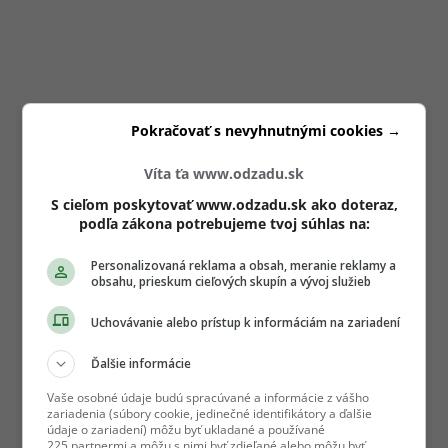
Pokračovať s nevyhnutnými cookies →
Víta ťa www.odzadu.sk
S cieľom poskytovať www.odzadu.sk ako doteraz,
podľa zákona potrebujeme tvoj súhlas na:
Personalizovaná reklama a obsah, meranie reklamy a
obsahu, prieskum cieľových skupín a vývoj služieb
Uchovávanie alebo prístup k informáciám na zariadení
Ďalšie informácie
Vaše osobné údaje budú spracúvané a informácie z vášho
zariadenia (súbory cookie, jedinečné identifikátory a ďalšie
údaje o zariadení) môžu byť ukladané a používané
225 partnermi a môžu s nimi byť zdieľané alebo môžu byť