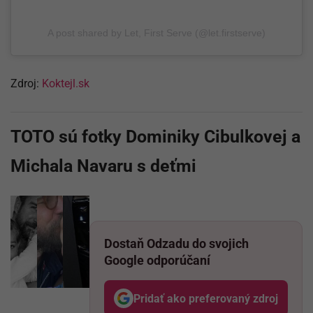
A post shared by Let, First Serve (@let.firstserve)
Zdroj:
Koktejl.sk
TOTO sú fotky Dominiky Cibulkovej a
Michala Navaru s deťmi
Dostaň Odzadu do svojich
Google odporúčaní
Pridať ako preferovaný zdroj
Odzadu, odkaz sa otvo