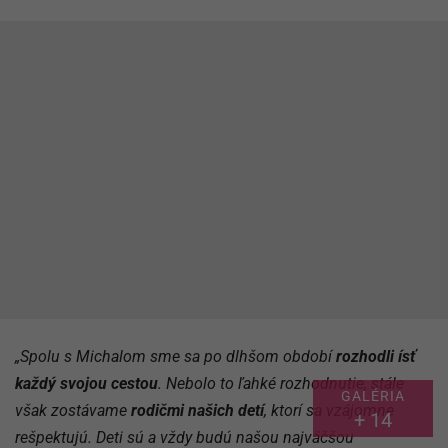
„Spolu s Michalom sme sa po dlhšom období
rozhodli ísť
každý svojou cestou
. Nebolo to ľahké rozhodnutie, stále
GALÉRIA
však zostávame
rodičmi našich detí
, ktorí sa vzájomne
+ 14
rešpektujú. Deti sú a vždy budú našou najväčšou