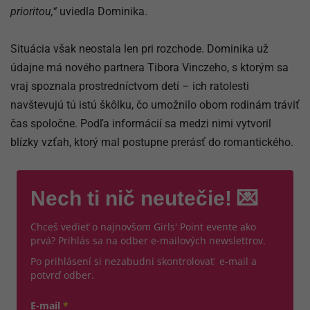
prioritou,“
uviedla Dominika.
Situácia však neostala len pri rozchode. Dominika už
údajne má nového partnera Tibora Vinczeho, s ktorým sa
vraj spoznala prostredníctvom detí – ich ratolesti
navštevujú tú istú škôlku, čo umožnilo obom rodinám tráviť
čas spoločne. Podľa informácií sa medzi nimi vytvoril
blízky vzťah, ktorý mal postupne prerásť do romantického.
Nech ti nič neutečie! 💌
Chceš vedieť o najnovšom Girls' Point evente ako
prvá? Prihlás sa na odber e-mailových newslettrov.
Po prihlásení si nezabudni skontrolovať e-mail a
potvrď odber.
E-mail
*