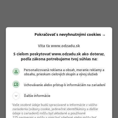
Pokračovať s nevyhnutnými cookies →
Víta ťa www.odzadu.sk
S cieľom poskytovať www.odzadu.sk ako doteraz,
podľa zákona potrebujeme tvoj súhlas na:
Personalizovaná reklama a obsah, meranie reklamy a
obsahu, prieskum cieľových skupín a vývoj služieb
Uchovávanie alebo prístup k informáciám na zariadení
Ďalšie informácie
Vaše osobné údaje budú spracúvané a informácie z vášho
zariadenia (súbory cookie, jedinečné identifikátory a ďalšie
údaje o zariadení) môžu byť ukladané a používané
225 partnermi a môžu s nimi byť zdieľané alebo môžu byť