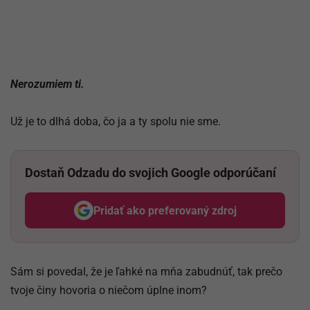
Nerozumiem ti.
Už je to dlhá doba, čo ja a ty spolu nie sme.
Dostaň Odzadu do svojich Google odporúčaní
Pridať ako preferovaný zdroj
Odzadu, odkaz sa otvorí v nov
Sám si povedal, že je ľahké na mňa zabudnúť, tak prečo
tvoje činy hovoria o niečom úplne inom?