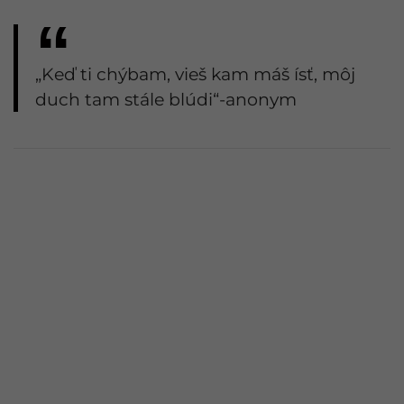
„Keď ti chýbam, vieš kam máš ísť, môj
duch tam stále blúdi“-anonym