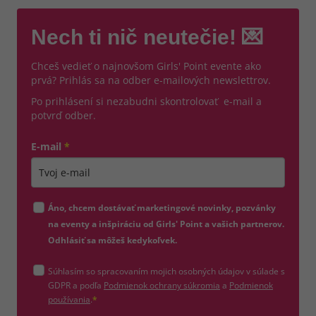
Nech ti nič neutečie! 💌
Chceš vedieť o najnovšom Girls' Point evente ako
prvá? Prihlás sa na odber e-mailových newslettrov.
Po prihlásení si nezabudni skontrolovať e-mail a
potvrď odber.
E-mail
*
Zadajte platnú e-mailovú adresu
Áno, chcem dostávať marketingové novinky, pozvánky
na eventy a inšpiráciu od Girls' Point a vašich partnerov.
Odhlásiť sa môžeš kedykoľvek.
Súhlasím so spracovaním mojich osobných údajov v súlade s
(otvorí sa v novom okne)
GDPR a podľa
Podmienok ochrany súkromia
a
Podmienok
(otvorí sa v novom okne)
používania
.
*