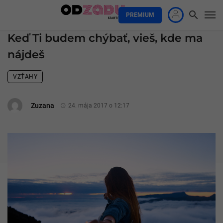
PREMIUM
Keď Ti budem chýbať, vieš, kde ma
nájdeš
VZŤAHY
Zuzana
24. mája 2017 o 12:17