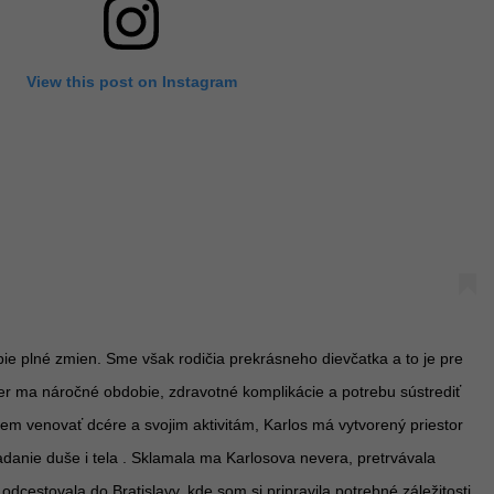
View this post on Instagram
e plné zmien. Sme však rodičia prekrásneho dievčatka a to je pre
er ma náročné obdobie, zdravotné komplikácie a potrebu sústrediť
dem venovať dcére a svojim aktivitám, Karlos má vytvorený priestor
danie duše i tela . Sklamala ma Karlosova nevera, pretrvávala
dcestovala do Bratislavy, kde som si pripravila potrebné záležitosti