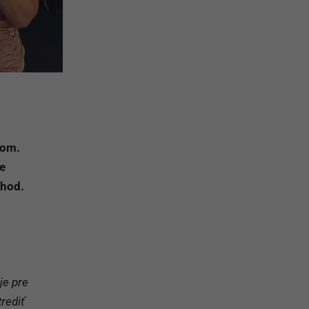
som.
je
chod.
je pre
rediť