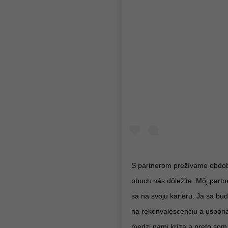
S partnerom prežívame obdobi
oboch nás dôležite. Môj partn
sa na svoju karieru. Ja sa bu
na rekonvalescenciu a usporia
medzi nami kríza a preto som o