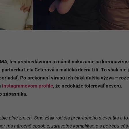
MMA, len prednedávnom oznámil nakazanie sa koronavíru
 partnerka Lela Ceterová a maličká dcéra Lili. To však nie 
poriadať. Po prekonaní vírusu ich čaká ďalšia výzva – roz
m
instagramovom profile
, že nedokáže tolerovať neveru.
o zápasníka.
ie plné zmien. Sme však rodičia prekrásneho dievčatka a to 
ner ma náročné obdobie, zdravotné komplikácie a potrebu súst