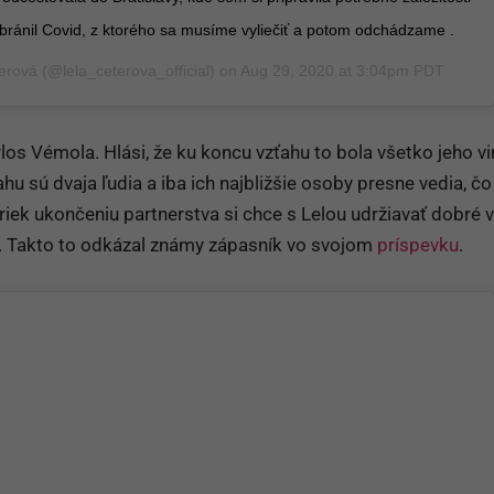
bránil Covid, z ktorého sa musíme vyliečiť a potom odchádzame .
erová
(@lela_ceterova_official) on
Aug 29, 2020 at 3:04pm PDT
rlos Vémola. Hlási, že ku koncu vzťahu to bola všetko jeho v
ťahu sú dvaja ľudia a iba ich najbližšie osoby presne vedia, čo
iek ukončeniu partnerstva si chce s Lelou udržiavať dobré v
. Takto to odkázal známy zápasník vo svojom
príspevku
.