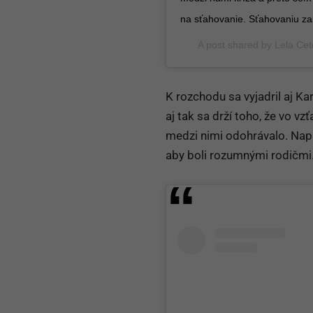
na sťahovanie. Sťahovaniu za
A post shared by
Lela Cet
K rozchodu sa vyjadril aj Ka
aj tak sa drží toho, že vo vz
medzi nimi odohrávalo. Napr
aby boli rozumnými rodičmi