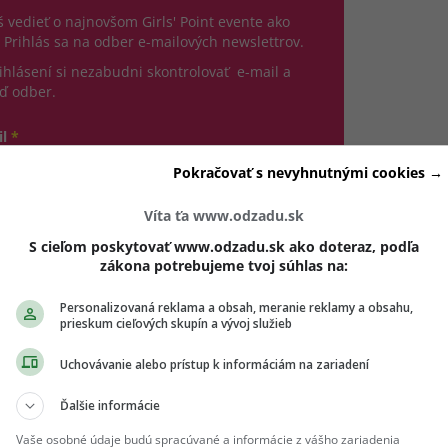
 vedieť o najnovšom Girls' Point evente ako
 Prihlás sa na odber e-mailových newslettrov.
ihlásení si nezabudni skontrolovať e-mail a
ď odber.
il
*
Pokračovať s nevyhnutnými cookies →
jte platnú e-mailovú adresu
Víta ťa www.odzadu.sk
no, chcem dostávať marketingové novinky, pozvánky
S cieľom poskytovať www.odzadu.sk ako doteraz, podľa
 eventy a inšpiráciu od Girls' Point a vašich partnerov.
zákona potrebujeme tvoj súhlas na:
dhlásiť sa môžeš kedykoľvek.
Personalizovaná reklama a obsah, meranie reklamy a obsahu,
hlasím so spracovaním mojich osobných údajov v súlade s
prieskum cieľových skupín a vývoj služieb
(otvorí sa v novom okne)
DPR a podľa
Podmienok ochrany súkromia
a
Podmienok
(otvorí sa v novom okne)
užívania
.
*
Uchovávanie alebo prístup k informáciám na zariadení
Odošle formulár 
Prihlásiť sa na odber
Ďalšie informácie
Vaše osobné údaje budú spracúvané a informácie z vášho zariadenia