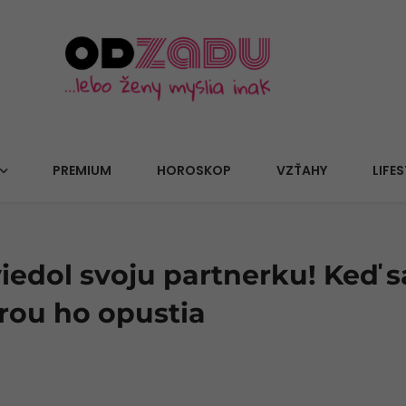
PREMIUM
HOROSKOP
VZŤAHY
LIFES
edol svoju partnerku! Keď sa
rou ho opustia