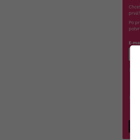
Chceš
prvá?
Po pr
potvr
E-ma
Zada
Á
na
O
Sú
G
po