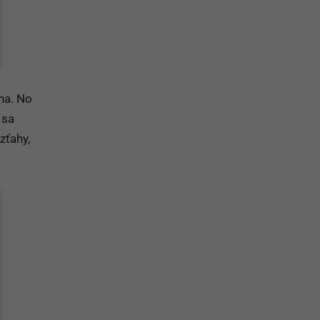
ina. No
 sa
zťahy,