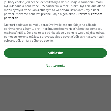
(súbory cookie, jedinečné identifikátory a ďalšie údaje o zariadení) môžu
byť ukladané a používané 225 partnermi a môžu s nimi byť zdieľané alebo
azenie sa koronavírusom. Lela si ale stále stojí za svojím sl
môžu byť využívané konkrétne týmito webovými stránkami. My a naši
partneri môžeme používať presné údaje o geolokácii.
Pozrite si zoznam
z ktorého sa musíme vyliečiť a potom odchádzame,“
uzavrela.
partnerov.
Niektorí dodávatelia môžu spracúvať vaše osobné údaje na základe
oprávneného záujmu, proti ktorému môžete vzniesť námietku pomocou
možností nižšie. Dole na tejto stránke alebo v ponuke webu nájdite odkaz,
pomocou ktorého môžete spravovať alebo odvolať súhlas v nastaveniach
ochrany súkromia a súborov cookie.
Súhlasím
Nastavenia