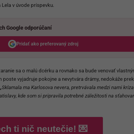
 Lela v úvode príspevku.
ich Google odporúčaní
Pridať ako preferovaný zdroj
Odzadu, odkaz sa otvorí v novom okne
 staranie sa o malú dcérku a rovnako sa bude venovať vlastn
m poste vyjadruje pokojne a nevytvára drámy, nedokáže pre
„Sklamala ma Karlosova nevera, pretrvávala medzi nami kríza
islavy, kde som si pripravila potrebné záležitosti na sťahovan
ch ti nič neutečie! 💌