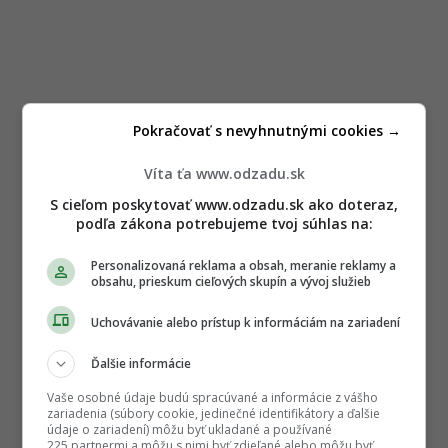
Pokračovať s nevyhnutnými cookies →
Víta ťa www.odzadu.sk
S cieľom poskytovať www.odzadu.sk ako doteraz,
podľa zákona potrebujeme tvoj súhlas na:
Personalizovaná reklama a obsah, meranie reklamy a
obsahu, prieskum cieľových skupín a vývoj služieb
Uchovávanie alebo prístup k informáciám na zariadení
Ďalšie informácie
Vaše osobné údaje budú spracúvané a informácie z vášho
zariadenia (súbory cookie, jedinečné identifikátory a ďalšie
údaje o zariadení) môžu byť ukladané a používané
225 partnermi a môžu s nimi byť zdieľané alebo môžu byť