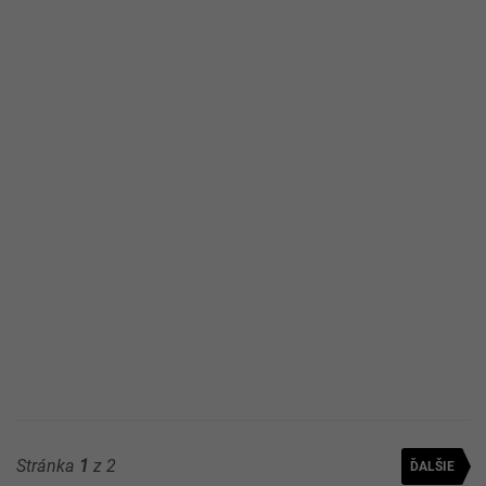
Pokračovanie článku nájdeš na ďalšej strane.
Stránka
1
z 2
ĎALŠIE