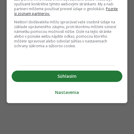
využívané konkrétne týmito webovými stránkami. My a naši
partneri môžeme používať presné údaje o geolokácii.
Pozrite
si zoznam partnerov.
Niektorí dodávatelia môžu spracúvať vaše osobné údaje na
základe oprávneného záujmu, proti ktorému môžete vzniesť
námietku pomocou možností nižšie. Dole na tejto stránke
alebo v ponuke webu nájdite odkaz, pomocou ktorého
môžete spravovať alebo odvolať súhlas v nastaveniach
ochrany súkromia a súborov cookie.
Súhlasím
Nastavenia