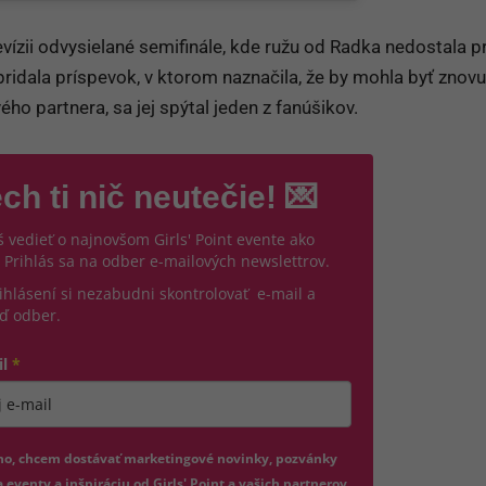
evízii odvysielané semifinále, kde ružu od Radka nedostala p
pridala príspevok, v ktorom naznačila, že by mohla byť znovu
vého partnera, sa jej spýtal jeden z fanúšikov.
ch ti nič neutečie! 💌
 vedieť o najnovšom Girls' Point evente ako
 Prihlás sa na odber e-mailových newslettrov.
ihlásení si nezabudni skontrolovať e-mail a
ď odber.
il
*
jte platnú e-mailovú adresu
no, chcem dostávať marketingové novinky, pozvánky
 eventy a inšpiráciu od Girls' Point a vašich partnerov.