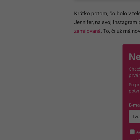
Krátko potom, čo bolo v tel
Jennifer, na svoj Instagram 
zamilovaná
. To, či už má no
Ne
Chceš
prvá?
Po pr
potvr
E-ma
Zada
Á
na