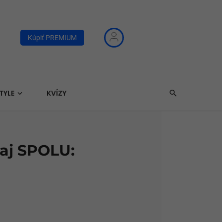
Kúpiť PREMIUM
TYLE
KVÍZY
raj SPOLU: