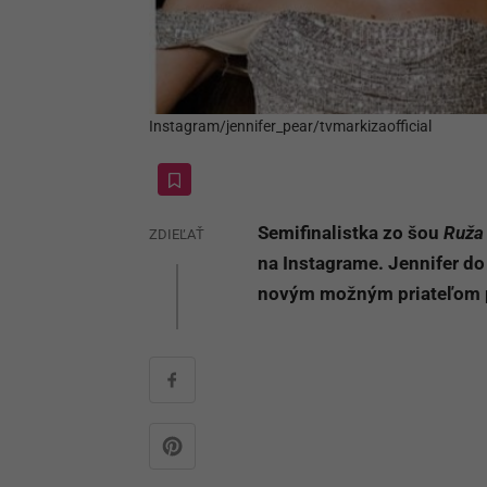
Instagram/jennifer_pear/tvmarkizaofficial
Semifinalistka zo šou
Ruža 
ZDIEĽAŤ
na Instagrame. Jennifer d
novým možným priateľom po 