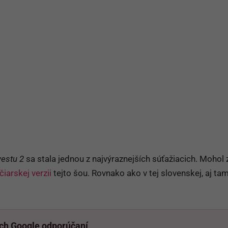
vestu 2
sa stala jednou z najvýraznejších súťažiacich. Mohol z
čiarskej verzii
tejto šou. Rovnako ako v tej slovenskej, aj ta
ich Google odporúčaní