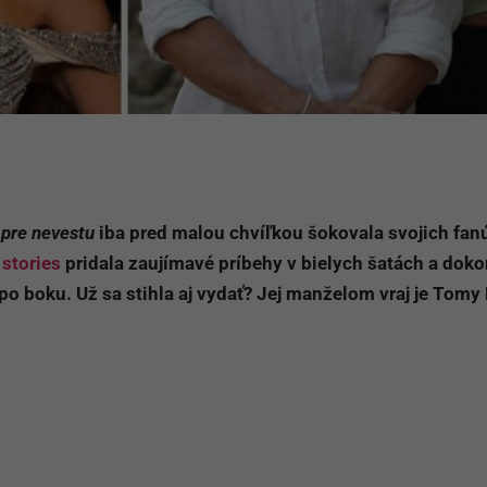
pre nevestu
iba pred malou chvíľkou šokovala svojich fan
o
stories
pridala zaujímavé príbehy v bielych šatách a doko
boku. Už sa stihla aj vydať? Jej manželom vraj je Tomy 