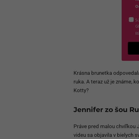
O
Sú
G
po
Krásna brunetka odpovedala
ruka. A teraz už je známe,
Kotty?
Jennifer zo šou Ru
Práve pred malou chvíľkou J
videu sa objavila v bielych