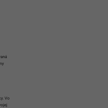
na prihlásenie sa na odber newslettera
vaná
omy
ky. Vo
ojej