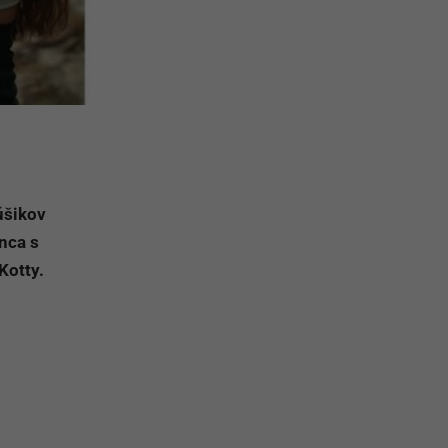
úšikov
nca s
Kotty.