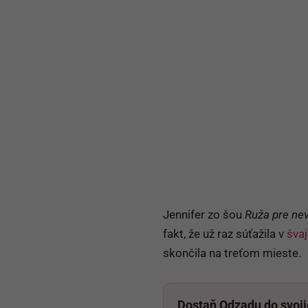
Jennifer zo šou
Ruža pre ne
fakt, že už raz súťažila v
švaj
skončila na treťom mieste.
Dostaň Odzadu do svoj