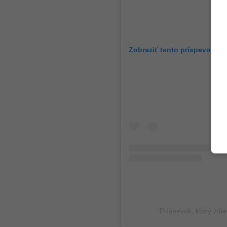
Zobraziť tento príspevok na
Príspevok, ktorý zdieľ