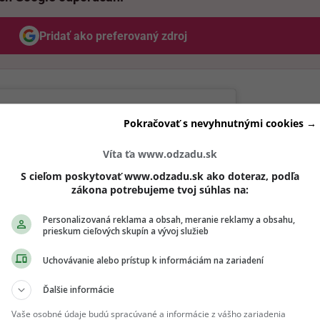
Pridať ako preferovaný zdroj
Odzadu, odkaz sa otvorí v novom okne
Pokračovať s nevyhnutnými cookies →
Víta ťa www.odzadu.sk
S cieľom poskytovať www.odzadu.sk ako doteraz, podľa
zákona potrebujeme tvoj súhlas na:
Personalizovaná reklama a obsah, meranie reklamy a obsahu,
prieskum cieľových skupín a vývoj služieb
Uchovávanie alebo prístup k informáciám na zariadení
Ďalšie informácie
Vaše osobné údaje budú spracúvané a informácie z vášho zariadenia