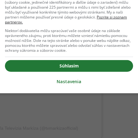
(súbory cookie, jedinečné identifikátory a ďalšie údaje o zariadení) môžu
byť ukladané a používané 225 partnermi a môžu s nimi byť zdieľané alebo
môžu byť využívané konkrétne týmito webovými stránkami. My a naši
partneri môžeme používať presné údaje o geolokácii.
Pozrite si zoznam
partnerov.
 Instagrame
Niektorí dodávatelia môžu spracúvať vaše osobné údaje na základe
oprávneného záujmu, proti ktorému môžete vzniesť námietku pomocou
možností nižšie. Dole na tejto stránke alebo v ponuke webu nájdite odkaz,
pomocou ktorého môžete spravovať alebo odvolať súhlas v nastaveniach
ochrany súkromia a súborov cookie.
Súhlasím
Nastavenia
a Televízia Markíza (@tvmarkizaofficial)