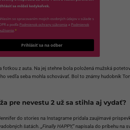
dhlásiť sa môžeš kedykoľvek.
hlasím so spracovaním mojich osobných údajov v súlade s
(otvorí sa v novom okne)
DPR a podľa
Podmienok ochrany súkromia
a
Podmienok
(otvorí sa v novom okne)
užívania
.
*
Odošle formulár 
Prihlásiť sa na odber
 fotkou z auta. Na jej stehne bola položená mužská poteto
 koho vedľa seba mohla schovávať. Bol to známy hudobník T
ža pre nevestu 2 už sa stihla aj vydať?
ennifer do stories na Instagrame pridala zaujímavé príspev
 svadobných šatách.
„Finally HAPPY,“
napísala do príbehu na sv