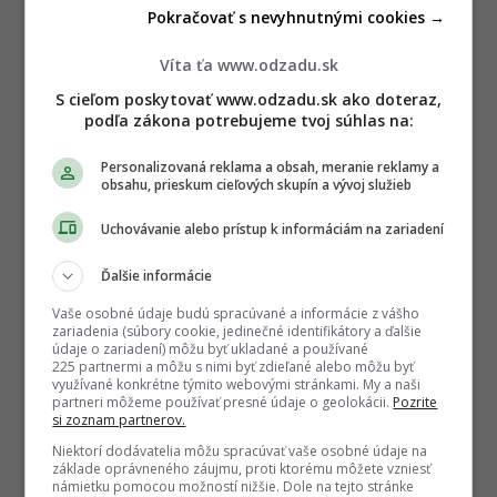
Pokračovať s nevyhnutnými cookies →
Víta ťa www.odzadu.sk
S cieľom poskytovať www.odzadu.sk ako doteraz,
podľa zákona potrebujeme tvoj súhlas na:
Personalizovaná reklama a obsah, meranie reklamy a
obsahu, prieskum cieľových skupín a vývoj služieb
Uchovávanie alebo prístup k informáciám na zariadení
Ďalšie informácie
Vaše osobné údaje budú spracúvané a informácie z vášho
zariadenia (súbory cookie, jedinečné identifikátory a ďalšie
údaje o zariadení) môžu byť ukladané a používané
225 partnermi a môžu s nimi byť zdieľané alebo môžu byť
využívané konkrétne týmito webovými stránkami. My a naši
partneri môžeme používať presné údaje o geolokácii.
Pozrite
si zoznam partnerov.
Niektorí dodávatelia môžu spracúvať vaše osobné údaje na
základe oprávneného záujmu, proti ktorému môžete vzniesť
námietku pomocou možností nižšie. Dole na tejto stránke