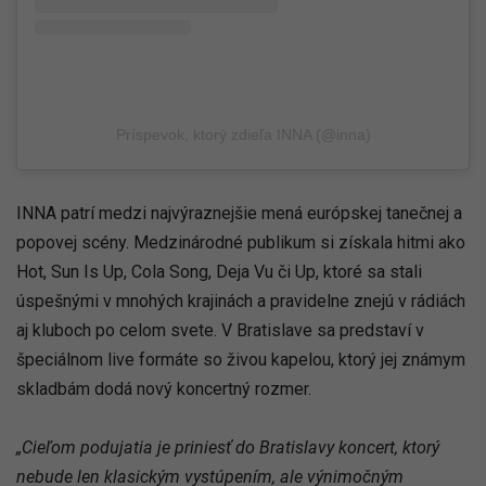
Príspevok, ktorý zdieľa INNA (@inna)
INNA patrí medzi najvýraznejšie mená európskej tanečnej a
popovej scény. Medzinárodné publikum si získala hitmi ako
Hot, Sun Is Up, Cola Song, Deja Vu či Up, ktoré sa stali
úspešnými v mnohých krajinách a pravidelne znejú v rádiách
aj kluboch po celom svete. V Bratislave sa predstaví v
špeciálnom live formáte so živou kapelou, ktorý jej známym
skladbám dodá nový koncertný rozmer.
„Cieľom podujatia je priniesť do Bratislavy koncert, ktorý
nebude len klasickým vystúpením, ale výnimočným