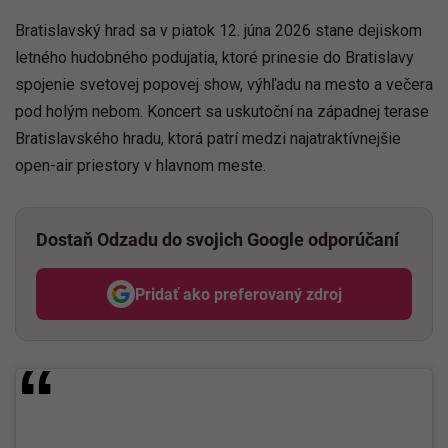
Bratislavský hrad sa v piatok 12. júna 2026 stane dejiskom
letného hudobného podujatia, ktoré prinesie do Bratislavy
spojenie svetovej popovej show, výhľadu na mesto a večera
pod holým nebom. Koncert sa uskutoční na západnej terase
Bratislavského hradu, ktorá patrí medzi najatraktívnejšie
open-air priestory v hlavnom meste.
Dostaň Odzadu do svojich Google odporúčaní
Pridať ako preferovaný zdroj
Odzadu, odkaz sa otvorí v nov