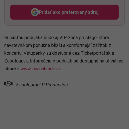
Pridať ako preferovaný zdroj
Odzadu, odkaz sa otvorí v nov
Súčasťou podujatia bude aj VIP zóna pri stage, ktorá
návštevníkom ponúkne bližší a komfortnejší zážitok z
koncertu. Vstupenky sú dostupné cez Ticketportal.sk a
Zapotour.sk. Informácie o podujatí sú dostupné na oficiálnej
stránke
www.innanahrade.sk
.
V spolupráci P Production