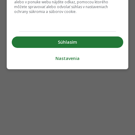
alebo v ponuke webu nájdite odkaz, pomocou ktorého
môžete spravovať alebo odvolať súhlas v nastaveniach
ochrany súkromia a súborov cookie.
Súhlasím
Nastavenia