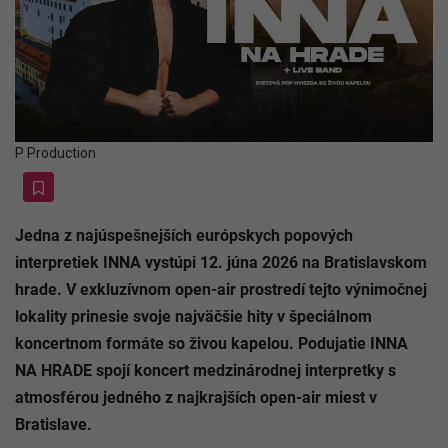
P Production
Jedna z najúspešnejších európskych popových
interpretiek INNA vystúpi 12. júna 2026 na Bratislavskom
hrade. V exkluzívnom open-air prostredí tejto výnimočnej
lokality prinesie svoje najväčšie hity v špeciálnom
koncertnom formáte so živou kapelou. Podujatie INNA
NA HRADE spojí koncert medzinárodnej interpretky s
atmosférou jedného z najkrajších open-air miest v
Bratislave.