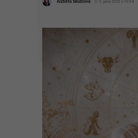
Alžbeta Škublová
5. júna 2026 o 10:54