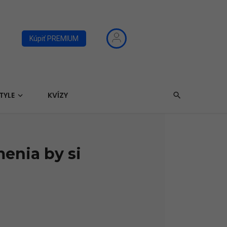
Kúpiť PREMIUM
TYLE
KVÍZY
enia by si