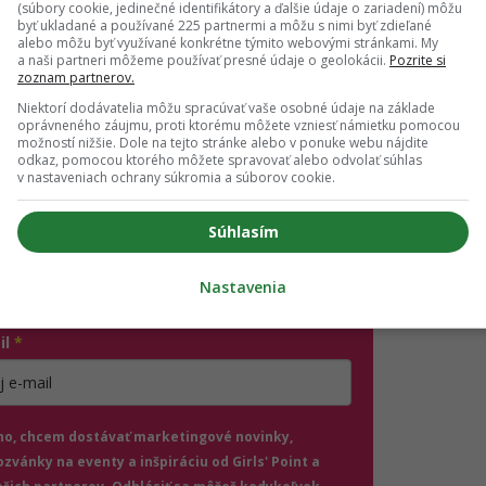
(súbory cookie, jedinečné identifikátory a ďalšie údaje o zariadení) môžu
 nové kontakty. Ľahko sa dajú do reči s cudzími ľuďmi a čas
byť ukladané a používané 225 partnermi a môžu s nimi byť zdieľané
alebo môžu byť využívané konkrétne týmito webovými stránkami. My
prakticky s každým. Práve táto otvorenosť je však zároveň 
a naši partneri môžeme používať presné údaje o geolokácii.
Pozrite si
zoznam partnerov.
Niektorí dodávatelia môžu spracúvať vaše osobné údaje na základe
oprávneného záujmu, proti ktorému môžete vzniesť námietku pomocou
možností nižšie. Dole na tejto stránke alebo v ponuke webu nájdite
odkaz, pomocou ktorého môžete spravovať alebo odvolať súhlas
ch ti nič neutečie! 💌
v nastaveniach ochrany súkromia a súborov cookie.
 vedieť o najnovšom Girls' Point evente ako prvá?
Súhlasím
ás sa na odber e-mailových newslettrov.
ihlásení si nezabudni skontrolovať e-mail a potvrď
Nastavenia
.
il
*
jte platnú e-mailovú adresu
no, chcem dostávať marketingové novinky,
ozvánky na eventy a inšpiráciu od Girls' Point a