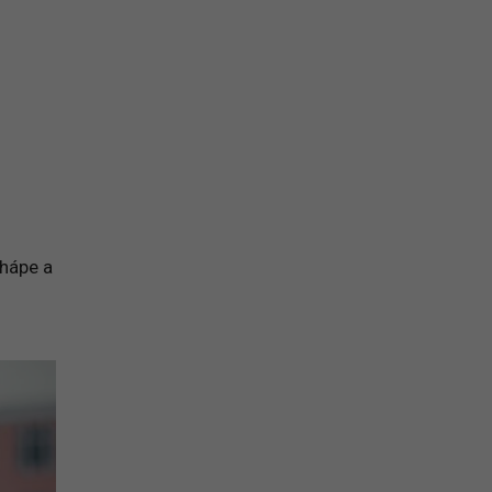
na prihlásenie sa na odber newslettera
chápe a