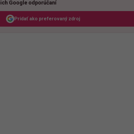
ich Google odporúčaní
Pridať ako preferovaný zdroj
Odzadu, odkaz sa otvorí v novom okne