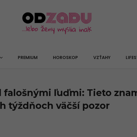
PREMIUM
HOROSKOP
VZŤAHY
LIFES
 falošnými ľuďmi: Tieto znam
ích týždňoch väčší pozor