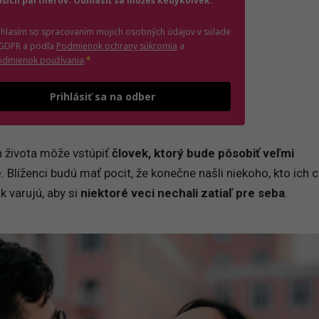
ašich partnerov. Odhlásiť sa môžeš kedykoľvek.
úhlasím so spracovaním mojich osobných údajov v súlade
(otvorí sa v novom okne)
 GDPR a podľa
Podmienok ochrany súkromia
a
(otvorí sa v novom okne)
odmienok používania
.
*
Odošle formulár 
Prihlásiť sa na odber
h života môže vstúpiť
človek, ktorý bude pôsobiť veľmi
e
. Blíženci budú mať pocit, že konečne našli niekoho, kto ich 
 varujú, aby si
niektoré veci nechali zatiaľ pre seba
.