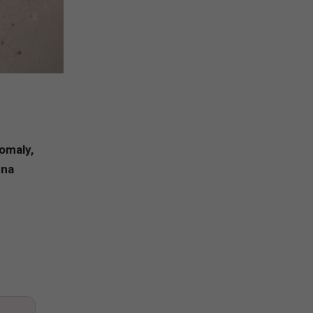
omaly,
úna