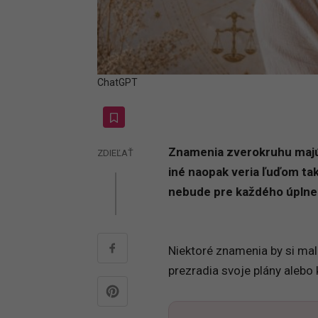
ChatGPT
Znamenia zverokruhu majú 
ZDIEĽAŤ
iné naopak veria ľuďom ta
nebude pre každého úplne
Niektoré znamenia by si mal
prezradia svoje plány aleb