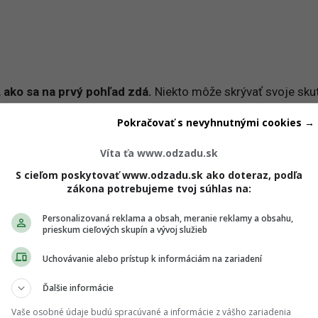
, ako sa na prvý pohľad zdá.
Niekto môže skrývať svoje sku
skať si dôveru len preto, aby z toho niečo získal.
Pokračovať s nevyhnutnými cookies →
ť a nenechať sa uniesť peknými slovami. Ktoré znamenia by 
Víta ťa www.odzadu.sk
bzvlášť opatrné?
S cieľom poskytovať www.odzadu.sk ako doteraz, podľa
zákona potrebujeme tvoj súhlas na:
do konca júna šokujúce odhalenie. Klikni
SEM
a zisti, či čaká
Personalizovaná reklama a obsah, meranie reklamy a obsahu,
prieskum cieľových skupín a vývoj služieb
Uchovávanie alebo prístup k informáciám na zariadení
Ďalšie informácie
Vaše osobné údaje budú spracúvané a informácie z vášho zariadenia