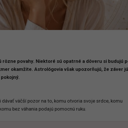
rôzne povahy. Niektoré sú opatrné a dôveru si budujú p
kmer okamžite. Astrológovia však upozorňujú, že záver j
 pokojný.
i dávať väčší pozor na to, komu otvoria svoje srdce, komu
o komu bez váhania podajú pomocnú ruku.