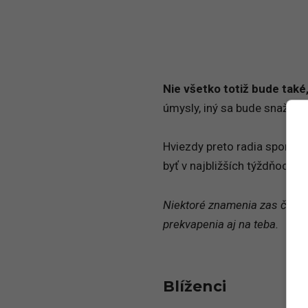
Nie všetko totiž bude také
úmysly, iný sa bude snažiť zí
Hviezdy preto radia spomali
byť v najbližších týždňoch o
Niektoré znamenia zas čaká 
prekvapenia aj na teba.
Blíženci