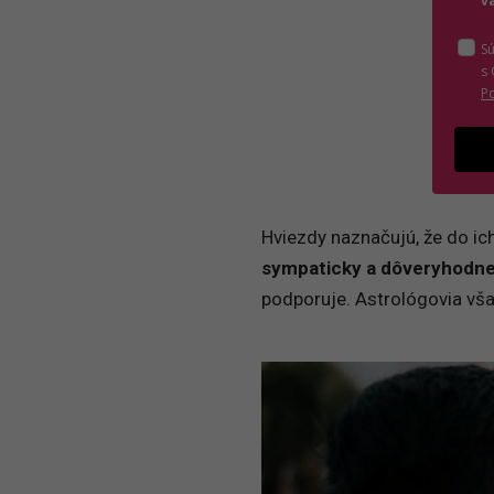
v
S
s
P
Hviezdy naznačujú, že do ic
sympaticky a dôveryhodn
podporuje. Astrológovia však