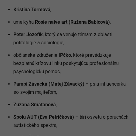
Kristína Tormová
,
umelkyňa
Rosie naive art (Ružena Babicová)
,
Peter Jozefík
, ktorý sa venuje témam z oblasti
politológie a sociológie,
občianske združenie
IPčko
, ktoré prevádzkuje
bezplatnú krízovú linku poskytujúcu profesionálnu
psychologickú pomoc,
Pampi Závacká (Matej Závacký)
– psia influencerka
so svojím majiteľom,
Zuzana Smatanová
,
Spolu AUT (Eva Petričková)
– šíri osvetu o poruchách
autistického spektra,