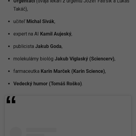
Urgenťáci
(dvaja lekári z urgentu Jozef Fatrsík a Lukáš
Takáč),
učiteľ
Michal Sivák
,
expert na AI
Kamil Aujeský
,
publicista
Jakub Goda
,
molekulárny biológ
Jakub Víglaský (Sciencerv)
,
farmaceutka
Karin Marček (Karin Science)
,
Vedecký humor (Tomáš Roško)
.