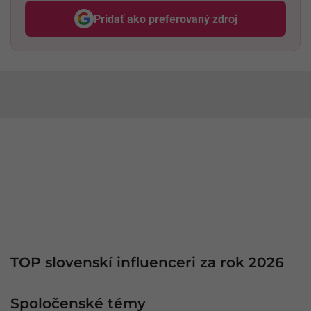
Pridať ako preferovaný zdroj
Odzadu, odkaz sa otvorí v nov
TOP slovenskí influenceri za rok 2026
Spoločenské témy