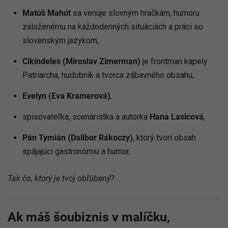
Matúš Mahút
sa venuje slovným hračkám, humoru
založenému na každodenných situáciách a práci so
slovenským jazykom,
Cikindeles (Miroslav Zimerman)
je frontman kapely
Patriarcha, hudobník a tvorca zábavného obsahu,
Evelyn (Eva Kramerová)
,
spisovateľka, scenáristka a autorka
Hana Lasicová
,
Pán Tymián (Dalibor Rákoczy)
, ktorý tvorí obsah
spájajúci gastronómiu a humor.
Tak čo, ktorý je tvoj obľúbený?
Ak máš šoubiznis v malíčku,