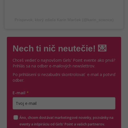
Príspevok, ktorý zdieľa Karin Marček (@karin_science)
Nech ti nič neutečie! 💌
Chceš vedieť o najnovšom Girls' Point evente ako prvá?
Prihlás sa na odber e-mailových newslettrov.
Po prihlásení si nezabudni skontrolovať e-mail a potvrď
odber.
E-mail
*
Zadajte platnú e-mailovú adresu
Áno, chcem dostávať marketingové novinky, pozvánky na
eventy a inšpiráciu od Girls' Point a vašich partnerov.