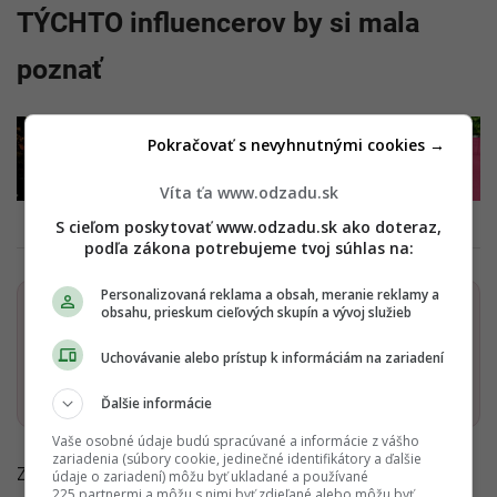
TÝCHTO influencerov by si mala
poznať
Pokračovať s nevyhnutnými cookies →
GALÉRIA
+ 45
Víta ťa www.odzadu.sk
S cieľom poskytovať www.odzadu.sk ako doteraz,
podľa zákona potrebujeme tvoj súhlas na:
Personalizovaná reklama a obsah, meranie reklamy a
obsahu, prieskum cieľových skupín a vývoj služieb
Dostaň Odzadu do svojich Google odporúčaní
Uchovávanie alebo prístup k informáciám na zariadení
Pridať ako preferovaný zdroj
Odzadu, odkaz sa otvorí v nov
Ďalšie informácie
Vaše osobné údaje budú spracúvané a informácie z vášho
zariadenia (súbory cookie, jedinečné identifikátory a ďalšie
Zdroj:
Forbes
údaje o zariadení) môžu byť ukladané a používané
225 partnermi a môžu s nimi byť zdieľané alebo môžu byť