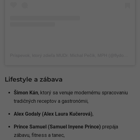
Príspevok, ktorý zdieľa MUDr. Michal Pečík, MPH (@flydoc_flyingdoctor.michal)
Lifestyle a zábava
Šimon Kán
, ktorý sa venuje modernému spracovaniu
tradičných receptov a gastronómii,
Alex Godaly (Alex Laura Kučerová)
,
Prince Samuel (Samuel Inyene Prince)
prepája
zábavu, fitness a tanec,