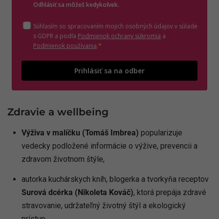
Odhlásiť sa môžeš kedykoľvek.
Súhlasím so spracovaním mojich osobných údajov v súlade
(otvorí sa v novom o
s GDPR a podľa
Podmienok ochrany súkromia
a
(otvorí sa v novom okne)
Podmienok používania
.
*
Odošle
Prihlásiť sa na odber
Zdravie a wellbeing
Výživa v malíčku (Tomáš Imbrea)
popularizuje
vedecky podložené informácie o výžive, prevencii a
zdravom životnom štýle,
autorka kuchárskych kníh, blogerka a tvorkyňa receptov
Surová dcérka (Nikoleta Kováč)
, ktorá prepája zdravé
stravovanie, udržateľný životný štýl a ekologický
prístup,