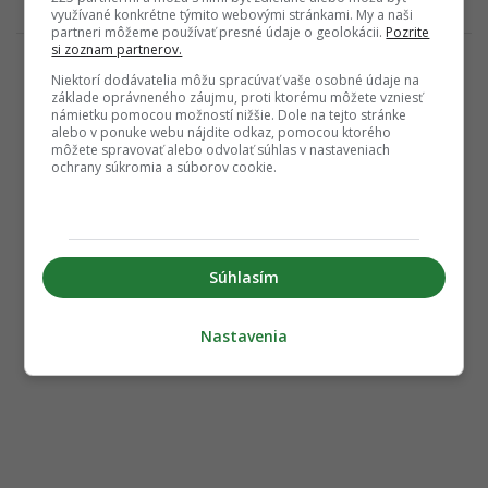
využívané konkrétne týmito webovými stránkami. My a naši
partneri môžeme používať presné údaje o geolokácii.
Pozrite
si zoznam partnerov.
Niektorí dodávatelia môžu spracúvať vaše osobné údaje na
základe oprávneného záujmu, proti ktorému môžete vzniesť
námietku pomocou možností nižšie. Dole na tejto stránke
alebo v ponuke webu nájdite odkaz, pomocou ktorého
môžete spravovať alebo odvolať súhlas v nastaveniach
ochrany súkromia a súborov cookie.
Súhlasím
Nastavenia