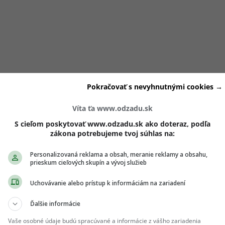
hu s Oskarom Baramim sa začali objavovať dohady potom, č
Pokračovať s nevyhnutnými cookies →
i už prvé spoločné príspevky.
Predtým sa pritom jeho meno
iou Vittekovou
, no situácia sa neskôr zmenila. Z ničoho nič 
Víta ťa www.odzadu.sk
rou.
S cieľom poskytovať www.odzadu.sk ako doteraz, podľa
zákona potrebujeme tvoj súhlas na:
n v online priestore –
boli napríklad aj na spoločnom výlete
Personalizovaná reklama a obsah, meranie reklamy a obsahu,
prieskum cieľových skupín a vývoj služieb
riach
. Napriek tomu sa na verejnosti neobjavili
žiadne
ejavy
a ani jeden z nich nikdy nepotvrdil, že by tvorili pár
.
Uchovávanie alebo prístup k informáciám na zariadení
Ďalšie informácie
ch ti nič neutečie! 💌
Vaše osobné údaje budú spracúvané a informácie z vášho zariadenia