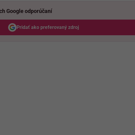
ich Google odporúčaní
Pridať ako preferovaný zdroj
Odzadu, odkaz sa otvorí v novom okne