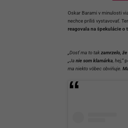
Oskar Barami v minulosti via
nechce príliš vystavovať. Tera
reagovala na špekulácie o 
„Dosť ma to tak
zamrzelo, že 
„Ja
nie som klamárka
, hej,“
p
ma niekto vôbec obviňuje.
Má