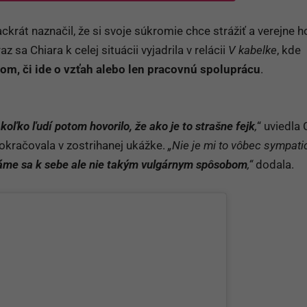
ckrát naznačil, že si svoje súkromie chce strážiť a verejne h
z sa Chiara k celej situácii vyjadrila v relácii
V kabelke
, kde
tom, či ide o vzťah alebo len pracovnú spoluprácu
.
koľko ľudí potom hovorilo, že ako je to strašne fejk
,
“ uviedla 
okračovala v zostrihanej ukážke.
„Nie je mi to vôbec sympati
me sa k sebe ale nie takým vulgárnym spôsobom
,“
dodala.