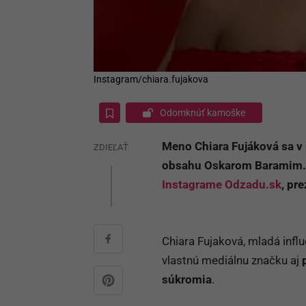
Instagram/chiara.fujakova
Odomknúť kamoške
Meno Chiara Fujáková sa v
ZDIEĽAŤ
obsahu Oskarom Baramim
Instagrame Odzadu.sk
, pr
Chiara Fujaková, mladá infl
vlastnú mediálnu značku aj
p
súkromia
.