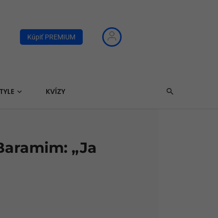
Kúpiť PREMIUM
TYLE
KVÍZY
Baramim: „Ja