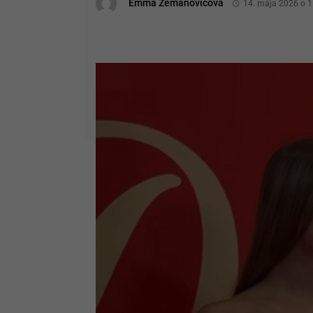
Emma Zemanovičová
14. mája 2026 o 1