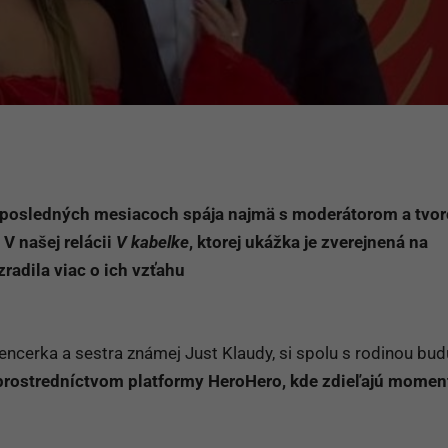
 posledných mesiacoch spája najmä s moderátorom a tvo
.
V našej relácii
V kabelke
, ktorej ukážka je zverejnená na
ezradila viac o ich vzťahu
uencerka a sestra známej Just Klaudy, si spolu s rodinou bud
rostredníctvom platformy HeroHero, kde zdieľajú momen