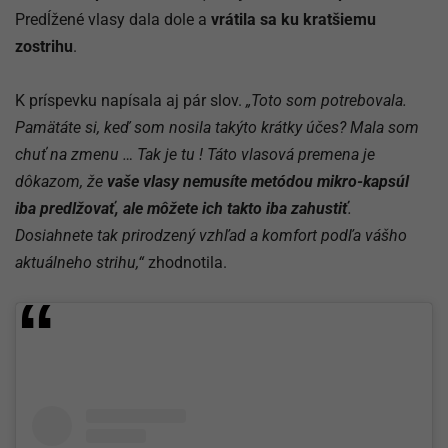
Predĺžené vlasy dala dole a
vrátila sa ku kratšiemu
zostrihu
.
K príspevku napísala aj pár slov.
„Toto som potrebovala.
Pamätáte si, keď som nosila takýto krátky účes? Mala som
chuť na zmenu … Tak je tu ! Táto vlasová premena je
dôkazom, že
vaše vlasy nemusíte metódou mikro-kapsúl
iba predlžovať, ale môžete ich takto iba zahustiť
.
Dosiahnete tak prirodzený vzhľad a komfort podľa vášho
aktuálneho strihu,“
zhodnotila.