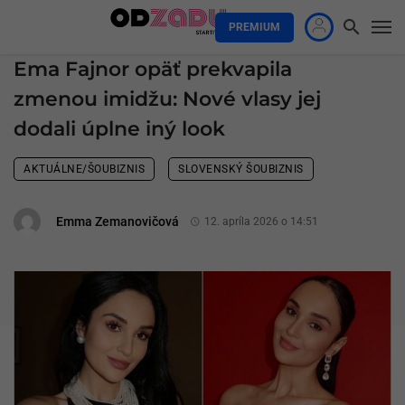
PREMIUM
Ema Fajnor opäť prekvapila
zmenou imidžu: Nové vlasy jej
dodali úplne iný look
AKTUÁLNE/ŠOUBIZNIS
SLOVENSKÝ ŠOUBIZNIS
Emma Zemanovičová
12. apríla 2026 o 14:51