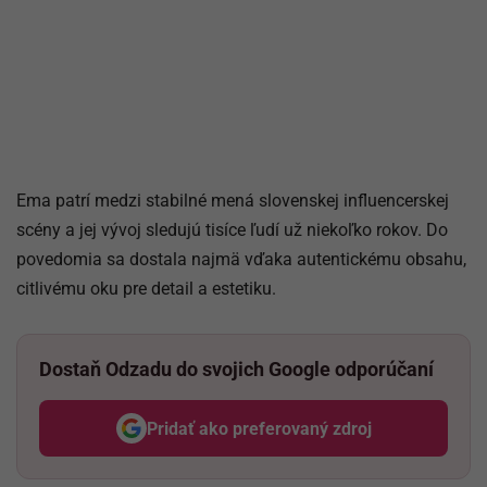
Ema patrí medzi stabilné mená slovenskej influencerskej
scény a jej vývoj sledujú tisíce ľudí už niekoľko rokov. Do
povedomia sa dostala najmä vďaka autentickému obsahu,
citlivému oku pre detail a estetiku.
Dostaň Odzadu do svojich Google odporúčaní
Pridať ako preferovaný zdroj
Odzadu, odkaz sa otvorí v nov