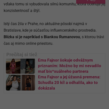
vďaka tomu si vybudovala silnú komunitu, ktorá oceňuje jej
konzistentnosť a štýl.
Istý čas žila v
Prahe
, no aktuálne pôsobí najmä v
Bratislave
, kde je súčasťou influencerského prostredia.
Blízka si je napríklad s
Biankou Rumanovou
, s ktorou trávi
čas aj mimo online priestoru.
Ema Fajnor šokuje odvážnym
priznaním: Možno by mi nevadilo
mať bis*xuálneho partnera
Ema Fajnor a jej úžasná premena:
Schudla 20 kíl a odhalila, ako to
dokázala