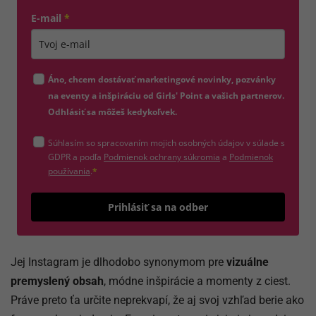
E-mail
*
Zadajte platnú e-mailovú adresu
Áno, chcem dostávať marketingové novinky, pozvánky
na eventy a inšpiráciu od Girls' Point a vašich partnerov.
Odhlásiť sa môžeš kedykoľvek.
Súhlasím so spracovaním mojich osobných údajov v súlade s
(otvorí sa v novom okne)
GDPR a podľa
Podmienok ochrany súkromia
a
Podmienok
(otvorí sa v novom okne)
používania
.
*
Odošle
Prihlásiť sa na odber
Jej Instagram je dlhodobo synonymom pre
vizuálne
premyslený obsah
, módne inšpirácie a momenty z ciest.
Práve preto ťa určite neprekvapí, že aj svoj vzhľad berie ako