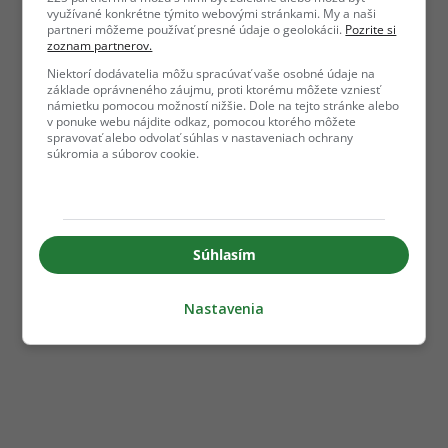
využívané konkrétne týmito webovými stránkami. My a naši
partneri môžeme používať presné údaje o geolokácii.
Pozrite si
zoznam partnerov.
Niektorí dodávatelia môžu spracúvať vaše osobné údaje na
základe oprávneného záujmu, proti ktorému môžete vzniesť
námietku pomocou možností nižšie. Dole na tejto stránke alebo
v ponuke webu nájdite odkaz, pomocou ktorého môžete
spravovať alebo odvolať súhlas v nastaveniach ochrany
súkromia a súborov cookie.
Súhlasím
Nastavenia