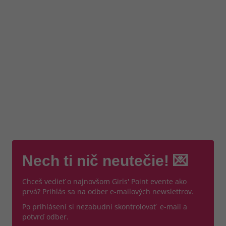
Nech ti nič neutečie! 💌
Chceš vedieť o najnovšom Girls' Point evente ako
prvá? Prihlás sa na odber e-mailových newslettrov.
Po prihlásení si nezabudni skontrolovať e-mail a
potvrď odber.