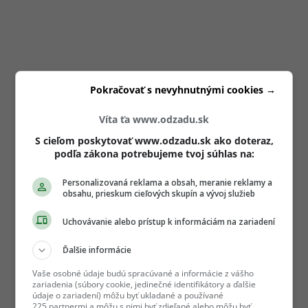
Pokračovať s nevyhnutnými cookies →
Víta ťa www.odzadu.sk
S cieľom poskytovať www.odzadu.sk ako doteraz,
podľa zákona potrebujeme tvoj súhlas na:
Personalizovaná reklama a obsah, meranie reklamy a
obsahu, prieskum cieľových skupín a vývoj služieb
Uchovávanie alebo prístup k informáciám na zariadení
Ďalšie informácie
Vaše osobné údaje budú spracúvané a informácie z vášho
zariadenia (súbory cookie, jedinečné identifikátory a ďalšie
údaje o zariadení) môžu byť ukladané a používané
225 partnermi a môžu s nimi byť zdieľané alebo môžu byť