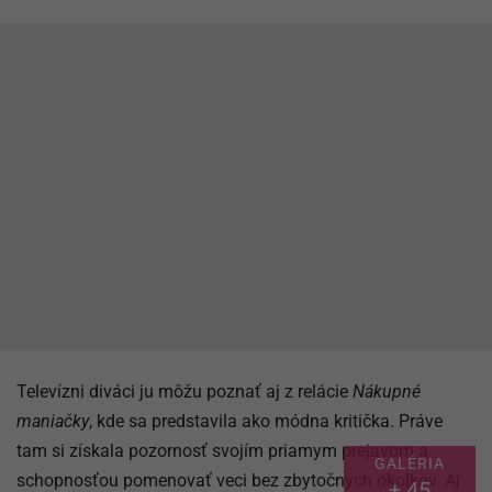
Televízni diváci ju môžu poznať aj z relácie
Nákupné
maniačky
, kde sa predstavila ako módna kritička. Práve
tam si získala pozornosť svojím priamym prejavom a
GALÉRIA
schopnosťou pomenovať veci bez zbytočných okolkov. Aj
+ 45