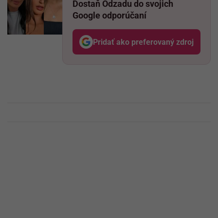
Dostaň Odzadu do svojich
Google odporúčaní
Pridať ako preferovaný zdroj
Odzadu, odkaz sa otvo