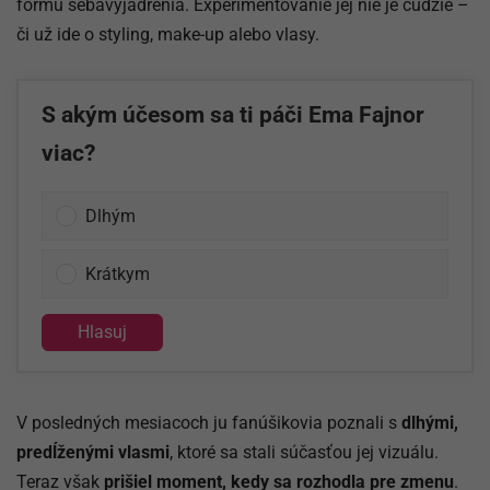
formu sebavyjadrenia. Experimentovanie jej nie je cudzie –
či už ide o styling, make-up alebo vlasy.
S akým účesom sa ti páči Ema Fajnor
viac?
Dlhým
Krátkym
Hlasuj
V posledných mesiacoch ju fanúšikovia poznali s
dlhými,
predĺženými vlasmi
, ktoré sa stali súčasťou jej vizuálu.
Teraz však
prišiel moment, kedy sa rozhodla pre zmenu
.