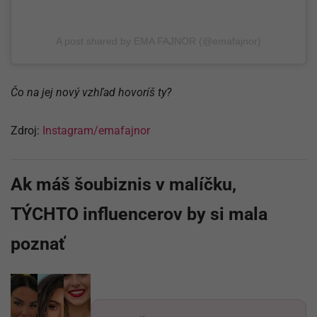
A post shared by EMA FAJNOR (@emafajnor)
Čo na jej nový vzhľad hovoríš ty?
Zdroj:
Instagram/emafajnor
Ak máš šoubiznis v malíčku,
TÝCHTO influencerov by si mala
poznať