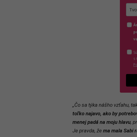
Zada
Á
p
v
S
s
P
„Čo sa týka nášho vzťahu, ta
toľko najavo, ako by potrebo
menej padá na moju hlavu
, 
Je pravda, že
ma mala Sabi ra