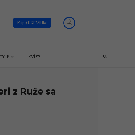
Kúpiť PREMIUM
TYLE
KVÍZY
ri z Ruže sa