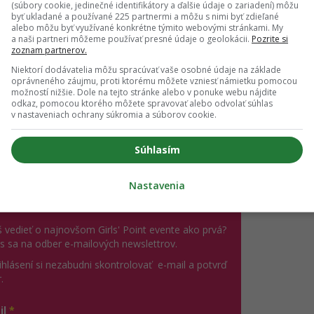
(súbory cookie, jedinečné identifikátory a ďalšie údaje o zariadení) môžu
byť ukladané a používané 225 partnermi a môžu s nimi byť zdieľané
obhájil po svojom
alebo môžu byť využívané konkrétne týmito webovými stránkami. My
a naši partneri môžeme používať presné údaje o geolokácii.
Pozrite si
zoznam partnerov.
mo reagoval
a fanúšikov sa v ankete spýtal, či má povedať p
Niektorí dodávatelia môžu spracúvať vaše osobné údaje na základe
oprávneného záujmu, proti ktorému môžete vzniesť námietku pomocou
sa na to vykašľať a nechať to tak. Ľudí ale zaujímalo, aký má 
možností nižšie. Dole na tejto stránke alebo v ponuke webu nájdite
odkaz, pomocou ktorého môžete spravovať alebo odvolať súhlas
vyjadril v jednom z videí na Instagrame.
„Je to skvelá žena, kt
v nastaveniach ochrany súkromia a súborov cookie.
er. Je milá, je empatická. Často myslí viac na ostatných, než
dna zlatokopka
,“
uviedol na začiatok.
Súhlasím
Nastavenia
ch ti nič neutečie! 💌
 vedieť o najnovšom Girls' Point evente ako prvá?
ás sa na odber e-mailových newslettrov.
ihlásení si nezabudni skontrolovať e-mail a potvrď
.
il
*