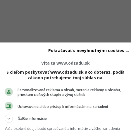
Pokračovať s nevyhnutnými cookies →
Víta ťa www.odzadu.sk
a pre nevestu po roku prelomila mlčan
S cieľom poskytovať www.odzadu.sk ako doteraz, podľa
zákona potrebujeme tvoj súhlas na:
ám za seba,“
uviedla prednedávnom v ukážke jedného rozhov
elky,“
dodala.
„Behom toho, ako sme sa spoznávali, tak sa nie
Personalizovaná reklama a obsah, meranie reklamy a obsahu,
prieskum cieľových skupín a vývoj služieb
, že mi v niečom proste klame,“
dodala Sabina s tým, že niekto
rene.
„Nemôžeš povedať úplnú pravdu, lebo ponížiš toho Honz
Uchovávanie alebo prístup k informáciám na zariadení
oho povedala, že ju vraj nebrával k nemu domov a stretávali
Ďalšie informácie
Vaše osobné údaje budú spracúvané a informácie z vášho zariadenia