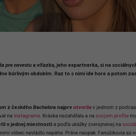
ža pre nevestu
a víťazka, jeho expartnerka, si na sociálnyc
dne búrlivým obdobím. Raz to s nimi ide hore a potom za
zom z českého
Bachelora
najprv
otvorila
v jednom z podcast
val na
Instagrame
. Kráska nezaháľala a na
svojom profile
mu
tli v jednej miestnosti
a podľa ukážky zverejnenej na
sociá
 nimi vôbec nevládlo napätie. Práve naopak. Fanúšikovia sú v