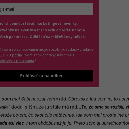
jte platnú e-mailovú adresu
no, chcem dostávať marketingové novinky,
ozvánky na eventy a inšpiráciu od Girls' Point a
ašich partnerov. Odhlásiť sa môžeš kedykoľvek.
úhlasím so spracovaním mojich osobných údajov v súlade
(otvorí sa v novom okne)
 GDPR a podľa
Podmienok ochrany súkromia
a
(otvorí sa v novom okne)
odmienok používania
.
*
Odošle formulár 
Prihlásiť sa na odber
k som mal Sabi naozaj veľmi rád. Obrovsky. Iba som jej to asi
n
vala
,“
dodal s tým, že ju stále má rád.
„
To, že sme sa rozišli, v
pretože potom, čo skončilo natáčanie, tak som mal proste iné pri
da asi viac
v tom období, než ja ju. Preto som aj uprednostňov