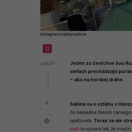
Instagram/sabbpsadova
Jeden zo ženíchov šou
Ru
ZDIEĽAŤ
sieťach prechádzajú poria
– ako na horskej dráhe.
Sabina sa o vzťahu s Hon
čo následne ženích zareago
opätovala.
Teraz sa ale stre
sieti
to vyzerá tak, že medzi