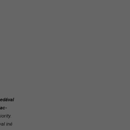
na prihlásenie sa na odber newslettera
edával
iac-
ority.
al iné