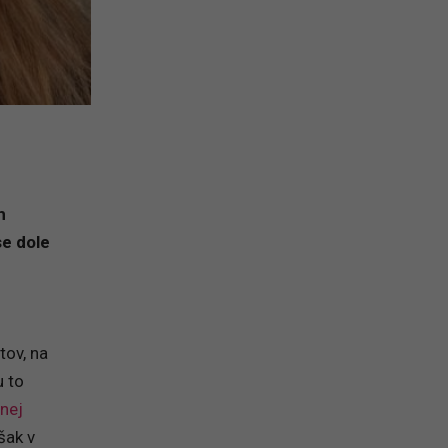
h
se dole
ov, na
 to
lnej
šak v