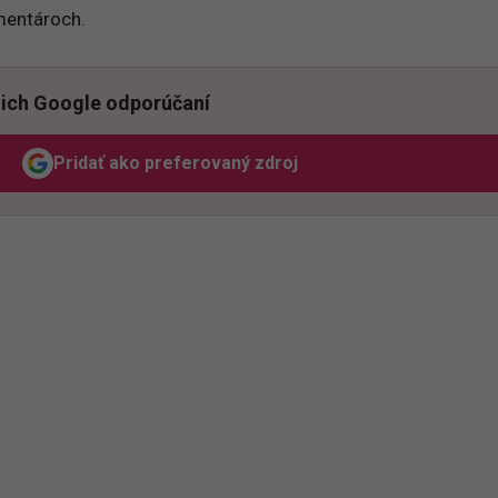
mentároch.
ich Google odporúčaní
Pridať ako preferovaný zdroj
Odzadu, odkaz sa otvorí v novom okne