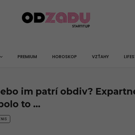
PREMIUM
HOROSKOP
VZŤAHY
LIFES
ebo im patrí obdiv? Expartne
 bolo to …
NIS