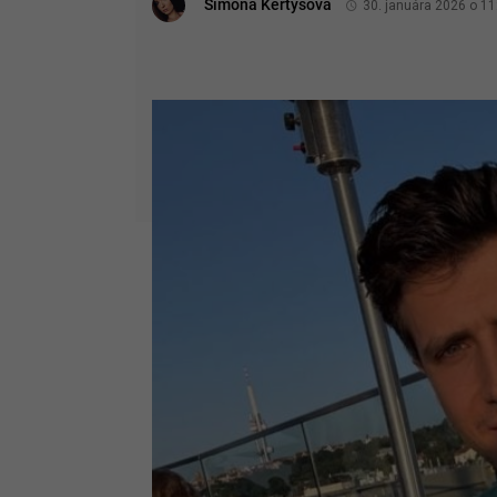
Simona Kertysová
30. januára 2026 o 11