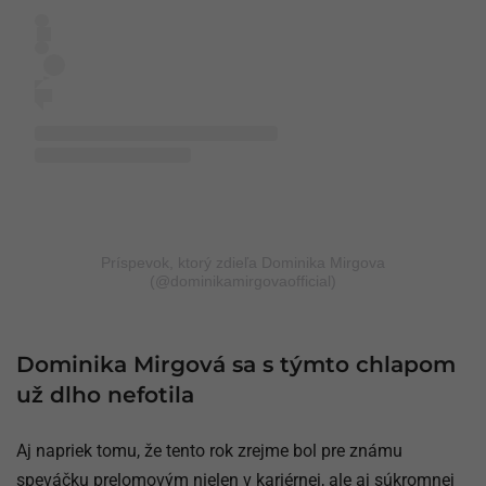
Príspevok, ktorý zdieľa Dominika Mirgova
(@dominikamirgovaofficial)
Dominika Mirgová sa s týmto chlapom
už dlho nefotila
Aj napriek tomu, že tento rok zrejme bol pre známu
speváčku prelomovým nielen v kariérnej, ale aj súkromnej