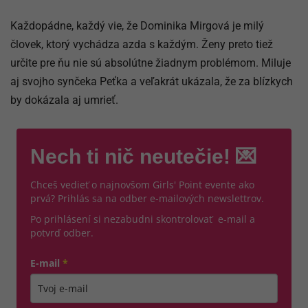
Každopádne, každý vie, že Dominika Mirgová je milý
človek, ktorý vychádza azda s každým. Ženy preto tiež
určite pre ňu nie sú absolútne žiadnym problémom. Miluje
aj svojho synčeka Peťka a veľakrát ukázala, že za blízkych
by dokázala aj umrieť.
Nech ti nič neutečie! 💌
Chceš vedieť o najnovšom Girls' Point evente ako
prvá? Prihlás sa na odber e-mailových newslettrov.
Po prihlásení si nezabudni skontrolovať e-mail a
potvrď odber.
E-mail
*