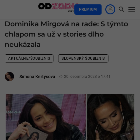
PREMIUM
Dominika Mirgová na rade: S týmto
chlapom sa už v stories dlho
neukázala
AKTUÁLNE/ŠOUBIZNIS
SLOVENSKÝ ŠOUBIZNIS
Simona Kertysová
20. decembra 2023 o 17:41