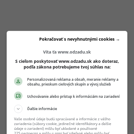
Pokračovať s nevyhnutnými cookies →
Víta ťa www.odzadu.sk
S cieľom poskytovať www.odzadu.sk ako doteraz,
podľa zákona potrebujeme tvoj súhlas na:
Personalizovaná reklama a obsah, meranie reklamy a
obsahu, prieskum cieľových skupín a vývoj služieb
Uchovávanie alebo prístup k informáciám na zariadení
Ďalšie informácie
Vaše osobné údaje budú spracúvané a informácie z vášho
zariadenia (súbory cookie, jedinečné identifikátory a ďalšie
údaje o zariadení) môžu byť ukladané a používané
225 partnermi a môžu s nimi byť zdieľané alebo môžu byť