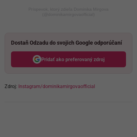
Príspevok, ktorý zdieľa Dominika Mirgova
(@dominikamirgovaofficial)
Dostaň Odzadu do svojich Google odporúčaní
Pridať ako preferovaný zdroj
Odzadu, odkaz sa otvorí v nov
Zdroj:
Instagram/dominikamirgovaofficial