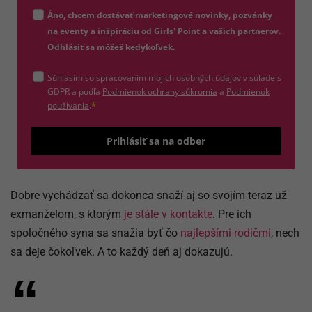
Zadajte platnú e-mailovú adresu
Áno, chcem dostávať marketingové novinky, pozvánky
na eventy a inšpiráciu od Girls' Point a vašich partnerov.
Odhlásiť sa môžeš kedykoľvek.
Súhlasím so spracovaním mojich osobných údajov v súlade s
(otvorí sa v novom okne)
GDPR a podľa
Podmienok ochrany súkromia
a
Podmienok
(otvorí sa v novom okne)
používania
.
*
Odošle
Prihlásiť sa na odber
Dobre vychádzať sa dokonca snaží aj so svojím teraz už
exmanželom, s ktorým
je stále v kontakte
. Pre ich
spoločného syna sa snažia byť čo
najlepšími rodičmi
, nech
sa deje čokoľvek. A to každý deň aj dokazujú.