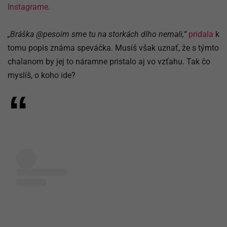
Instagrame
.
„Bráška @pesoim sme tu na storkách dlho nemali,“
pridala
k
tomu popis známa speváčka. Musíš však uznať, že s týmto
chalanom by jej to náramne pristalo aj vo vzťahu. Tak čo
myslíš, o koho ide?