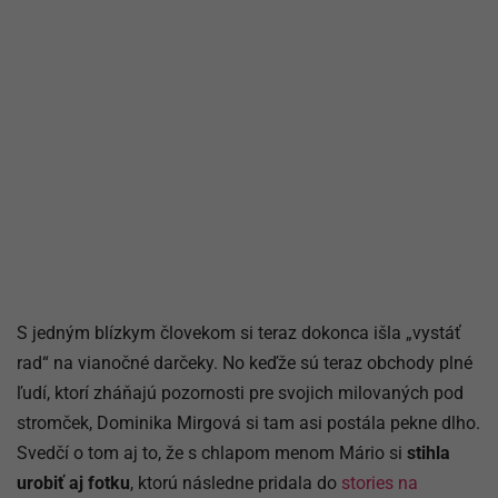
S jedným blízkym človekom si teraz dokonca išla „vystáť
rad“ na vianočné darčeky. No keďže sú teraz obchody plné
ľudí, ktorí zháňajú pozornosti pre svojich milovaných pod
stromček, Dominika Mirgová si tam asi postála pekne dlho.
Svedčí o tom aj to, že s chlapom menom Mário si
stihla
urobiť aj fotku
, ktorú následne pridala do
stories na