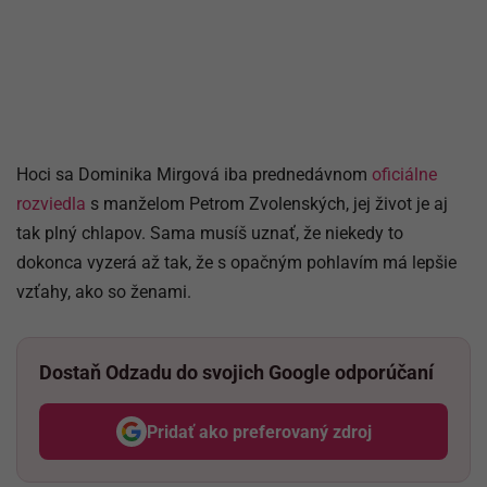
Hoci sa Dominika Mirgová iba prednedávnom
oficiálne
rozviedla
s manželom Petrom Zvolenských, jej život je aj
tak plný chlapov. Sama musíš uznať, že niekedy to
dokonca vyzerá až tak, že s opačným pohlavím má lepšie
vzťahy, ako so ženami.
Dostaň Odzadu do svojich Google odporúčaní
Pridať ako preferovaný zdroj
Odzadu, odkaz sa otvorí v nov