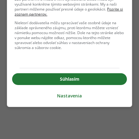
využívané konkrétne týmito webovými stránkami. My a naši
partneri môžeme používať presné údaje o geolokácii.
Pozrite si
zoznam partnerov.
Niektorí dodávatelia môžu spracúvať vaše osobné údaje na
základe oprávneného záujmu, proti ktorému môžete vzniesť
námietku pomocou možností nižšie. Dole na tejto stránke alebo
v ponuke webu nájdite odkaz, pomocou ktorého môžete
spravovať alebo odvolať súhlas v nastaveniach ochrany
súkromia a súborov cookie.
Súhlasím
Nastavenia