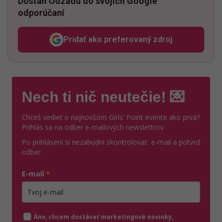
Dostaň Odzadu do svojich Google
odporúčaní
Pridať ako preferovaný zdroj
Odzadu, odkaz sa otvorí v n
Nech ti nič neutečie! 💌
Chceš vedieť o najnovšom Girls' Point evente ako prvá?
Prihlás sa na odber e-mailových newslettrov.
Po prihlásení si nezabudni skontrolovať e-mail a potvrď
odber.
E-mail
*
Zadajte platnú e-mailovú adresu
Áno, chcem dostávať marketingové novinky,