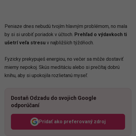
Peniaze dnes nebudú tvojím hlavným problémom, no mala
by si si urobiť poriadok v účtoch.
Prehľad o výdavkoch ti
ušetrí veľa stresu
v najbližších týždňoch.
Fyzicky prekypuješ energiou, no večer sa môže dostaviť
mierny nepokoj. Skús meditáciu alebo si prečítaj dobrú
knihu, aby si upokojila rozlietanú myseľ.
Dostaň Odzadu do svojich Google
odporúčaní
Pridať ako preferovaný zdroj
Odzadu, odkaz sa otvorí v n