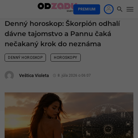
PREMIUM
Denný horoskop: Škorpión odhalí
dávne tajomstvo a Pannu čaká
nečakaný krok do neznáma
DENNÝ HOROSKOP
HOROSKOPY
Veštica Violeta
8. júla 2026 o 06:07