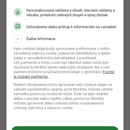
Personalizovaná reklama a obsah, meranie reklamy a
obsahu, prieskum cieľových skupín a vývoj služieb
Uchovávanie alebo prístup k informáciám na zariadení
Ďalšie informácie
Vaše osobné údaje budú spracúvané a informácie z vášho
zariadenia (súbory cookie, jedinečné identifikátory a ďalšie
údaje o zariadení) môžu byť ukladané a používané
225 partnermi a môžu s nimi byť zdieľané alebo môžu byť
využívané konkrétne týmito webovými stránkami. My a naši
partneri môžeme používať presné údaje o geolokácii.
Pozrite
si zoznam partnerov.
Niektorí dodávatelia môžu spracúvať vaše osobné údaje na
základe oprávneného záujmu, proti ktorému môžete vzniesť
námietku pomocou možností nižšie. Dole na tejto stránke
alebo v ponuke webu nájdite odkaz, pomocou ktorého
môžete spravovať alebo odvolať súhlas v nastaveniach
ochrany súkromia a súborov cookie.